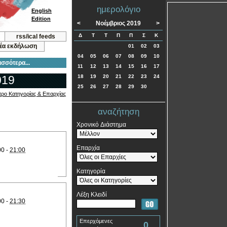
ημερολόγιο
English
Edition
<
Νοέμβριος 2019
>
Δ
Τ
Τ
Π
Π
Σ
Κ
rss/ical feeds
νέα εκδήλωση
01
02
03
04
05
06
07
08
09
10
ισσότερα...
11
12
13
14
15
16
17
019
18
19
20
21
22
23
24
25
26
27
28
29
30
τρο Κατηγορίας & Επαρχίας
αναζήτηση
Χρονικό Διάστημα
Επαρχία
00 -
21:00
Κατηγορία
Λέξη Κλειδί
00 -
21:30
Επερχόμενες
0