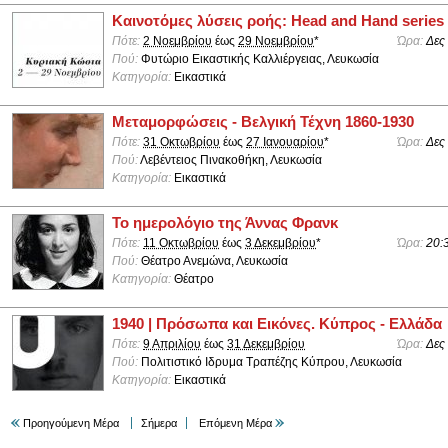
Καινοτόμες λύσεις ροής: Head and Hand series
Πότε:
2 Νοεμβρίου
έως
29 Νοεμβρίου
*
Ώρα:
Δες
Πού:
Φυτώριο Εικαστικής Καλλιέργειας, Λευκωσία
Κατηγορία:
Εικαστικά
Μεταμορφώσεις - Βελγική Τέχνη 1860-1930
Πότε:
31 Οκτωβρίου
έως
27 Ιανουαρίου
*
Ώρα:
Δες
Πού:
Λεβέντειος Πινακοθήκη, Λευκωσία
Κατηγορία:
Εικαστικά
Το ημερολόγιο της Άννας Φρανκ
Πότε:
11 Οκτωβρίου
έως
3 Δεκεμβρίου
*
Ώρα:
20:
Πού:
Θέατρο Ανεμώνα, Λευκωσία
Κατηγορία:
Θέατρο
1940 | Πρόσωπα και Εικόνες. Κύπρος - Ελλάδα
Πότε:
9 Απριλίου
έως
31 Δεκεμβρίου
Ώρα:
Δες
Πού:
Πολιτιστικό Ιδρυμα Τραπέζης Κύπρου, Λευκωσία
Κατηγορία:
Εικαστικά
Προηγούμενη Μέρα
Σήμερα
Επόμενη Μέρα