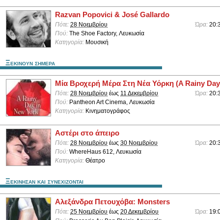
Razvan Popovici & José Gallardo
Πότε:
28 Νοεμβρίου
Ώρα:
20:
Πού:
The Shoe Factory, Λευκωσία
Κατηγορία:
Μουσική
Ξεκινουν σημερα
Μία Βροχερή Μέρα Στη Νέα Υόρκη (A Rainy Day
Πότε:
28 Νοεμβρίου
έως
11 Δεκεμβρίου
Ώρα:
20:
Πού:
Pantheon Art Cinema, Λευκωσία
Κατηγορία:
Κινηματογράφος
Αστέρι στο άπειρο
Πότε:
28 Νοεμβρίου
έως
30 Νοεμβρίου
Ώρα:
20:
Πού:
WhereHaus 612, Λευκωσία
Κατηγορία:
Θέατρο
Ξεκινησαν και συνεχιζονται
Αλεξάνδρα Πετουχόβα: Monsters
Πότε:
25 Νοεμβρίου
έως
20 Δεκεμβρίου
Ώρα:
19: