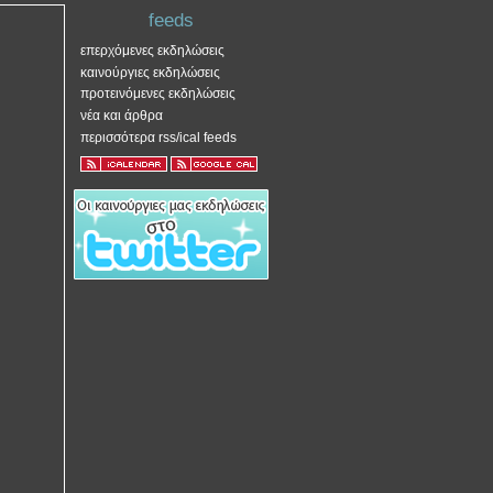
feeds
επερχόμενες εκδηλώσεις
καινούργιες εκδηλώσεις
προτεινόμενες εκδηλώσεις
νέα και άρθρα
περισσότερα rss/ical feeds