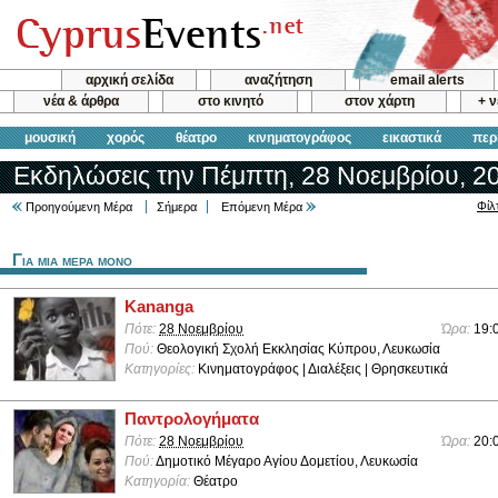
αρχική σελίδα
αναζήτηση
email alerts
νέα & άρθρα
στο κινητό
στον χάρτη
+ 
μουσική
χορός
θέατρο
κινηματογράφος
εικαστικά
περ
Εκδηλώσεις την Πέμπτη, 28 Νοεμβρίου, 2
Φίλ
Προηγούμενη Μέρα
Σήμερα
Επόμενη Μέρα
Για μια μερα μονο
Kananga
Πότε:
28 Νοεμβρίου
Ώρα:
19:
Πού:
Θεολογική Σχολή Εκκλησίας Κύπρου, Λευκωσία
Κατηγορίες:
Κινηματογράφος | Διαλέξεις | Θρησκευτικά
Παντρολογήματα
Πότε:
28 Νοεμβρίου
Ώρα:
20:
Πού:
Δημοτικό Μέγαρο Αγίου Δομετίου, Λευκωσία
Κατηγορία:
Θέατρο