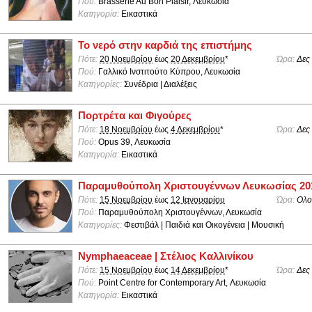
Πού:
Brasserie Au Bon Plaisir, Λευκωσία
Κατηγορία:
Εικαστικά
Το νερό στην καρδιά της επιστήμης
Πότε:
20 Νοεμβρίου
έως
20 Δεκεμβρίου
*
Ώρα:
Δες
Πού:
Γαλλικό Ινστιτούτο Κύπρου, Λευκωσία
Κατηγορίες:
Συνέδρια | Διαλέξεις
Πορτρέτα και Φιγούρες
Πότε:
18 Νοεμβρίου
έως
4 Δεκεμβρίου
*
Ώρα:
Δες
Πού:
Opus 39, Λευκωσία
Κατηγορία:
Εικαστικά
Παραμυθούπολη Χριστουγέννων Λευκωσίας 20
Πότε:
15 Νοεμβρίου
έως
12 Ιανουαρίου
Ώρα:
Ολο
Πού:
Παραμυθούπολη Χριστουγέννων, Λευκωσία
Κατηγορίες:
Φεστιβάλ | Παιδιά και Οικογένεια | Μουσική
Nymphaeaceae | Στέλιος Καλλινίκου
Πότε:
15 Νοεμβρίου
έως
14 Δεκεμβρίου
*
Ώρα:
Δες
Πού:
Point Centre for Contemporary Art, Λευκωσία
Κατηγορία:
Εικαστικά