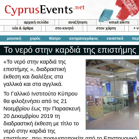
αρχική σελίδα
αναζήτηση
email alerts
νέα & άρθρα
στο κινητό
στον χάρτη
+ 
μουσική
χορός
θέατρο
κινηματογράφος
εικαστικά
περ
Το νερό στην καρδιά της επιστήμης
«Το νερό στην καρδιά της
επιστήμης », διαδραστική
έκθεση και διαλέξεις στα
γαλλικά και στα αγγλικά.
Το Γαλλικό Ινστιτούτο Κύπρου
θα φιλοξενήσει από τις 21
Νοεμβρίου έως την Παρασκευή
20 Δεκεμβρίου 2019 τη
διαδραστική έκθεση με τίτλο το
νερό στην καρδιά της
επιστήμης, που πραγματοποιείτε από το Επιστημονικό