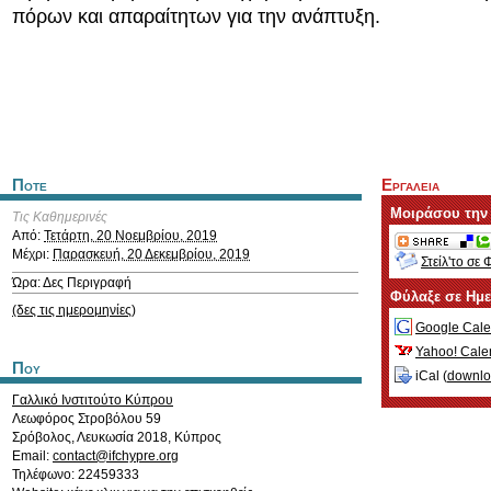
πόρων και απαραίτητων για την ανάπτυξη.
Ποτε
Εργαλεια
Μοιράσου την
Τις Καθημερινές
Από:
Τετάρτη, 20 Νοεμβρίου, 2019
Μέχρι:
Παρασκευή, 20 Δεκεμβρίου, 2019
Στείλ'το σε 
Ώρα: Δες Περιγραφή
Φύλαξε σε Ημ
(δες τις ημερομηνίες)
Google Cale
Yahoo! Cale
Που
iCal (
downl
Γαλλικό Ινστιτούτο Κύπρου
Λεωφόρος Στροβόλου 59
Σρόβολος
,
Λευκωσία
2018
,
Κύπρος
Email:
contact@ifchypre.org
Τηλέφωνο: 22459333