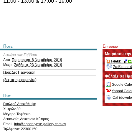
11:00 - 13:00 & 17:00 - 19:00
Ποτε
Εργαλεια
Μοιράσου την
Δευτέρα έως Σάββατο
Από:
Παρασκευή, 8 Νοεμβρίου, 2019
Μέχρι:
Σάββατο, 23 Νοεμβρίου, 2019
Στείλ'το σε 
Ώρα: Δες Περιγραφή
Φύλαξε σε Ημ
(δες τις ημερομηνίες)
Google Cale
Yahoo! Cale
Που
iCal (
downl
Γκαλερύ Αποκάλυψη
Χυτρών 30
Μέγαρο Τοφάρκο
Λευκωσία
,
Λευκωσία
Κύπρος
Email:
info@apocalypse-gallery.com.cy
Τηλέφωνο: 22300150