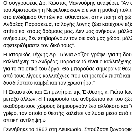
Ο συγγραφέας Δρ. Κώστας Μαννούρης αναφέρει: "Αν σ
του Αριστοφάνη η Νεφελοκοκκυγία είναι η μυθική πολι
στο ενδιάμεσο θνητών και αθανάτων, στην ποιητική χώ
Ανδρέας Παρασκευά, τα λογής λογής ζώα κατέχουν εξ
σπίτια και στους δρόμους μας. Δεν μας ανήκουν, μάλλο
ανήκουμε, δεν επιβαρύνουν τον οικιακό μας χώρο, μάλ
σφετεριζόμαστε τον δικό τους".
Η Ιστορικός Τέχνης Δρ. Τώνια Λοΐζου γράφει για τη δου
καλλιτέχνη: "Ο Ανδρέας Παρασκευά είναι ο καλλιτέχνης
για το ποιοτικό του έργο. Θα μπορούσε σήμερα να θεω
από τους λίγους καλλιτέχνες που υπηρετούν πιστά και
δυσδιάστατο καμβά και τον χρωστήρα."
Η Εικαστικός και Επιμελήτρια της Έκθεσης κ. Γιώτα Ιω
μεταξύ άλλων: «Η παρουσία του ανθρώπου και του ζώ
ακαθόριστους χώρους δημιουργούν ένα αλλόκοτο και ˝α
γρίφο, τον οποίο ο θεατής καλείται να λύσει μέσα από τ
οπτική αντίληψη.»
Γεννήθηκε το 1962 στη Λευκωσία. Σπούδασε ζωγραφικ