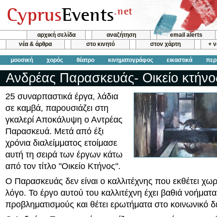
αρχική σελίδα
αναζήτηση
email alerts
νέα & άρθρα
στο κινητό
στον χάρτη
+ 
μουσική
χορός
θέατρο
κινηματογράφος
εικαστικά
περ
Ανδρέας Παρασκευάς- Οικείο κτήνο
25 συναρπαστικά έργα, λάδια
σε καμβά, παρουσιάζει στη
γκαλερί Αποκάλυψη ο Αντρέας
Παρασκευά. Μετά από έξι
χρόνια διαλείμματος ετοίμασε
αυτή τη σειρά των έργων κάτω
από τον τίτλο "Οικείο Κτήνος".
Ο Παρασκευάς δεν είναι ο καλλιτέχνης που εκθέτει χωρ
λόγο. Το έργο αυτού του καλλιτέχνη έχει βαθιά νοήματα
προβληματισμούς και θέτει ερωτήματα στο κοινωνικό δ