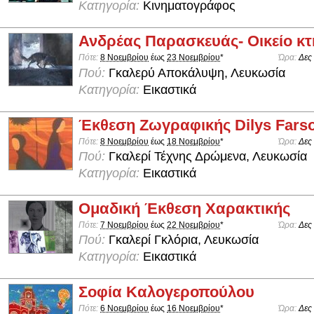
Κατηγορία:
Κινηματογράφος
Ανδρέας Παρασκευάς- Οικείο κτ
Πότε:
8 Νοεμβρίου
έως
23 Νοεμβρίου
*
Ώρα:
Δες
Πού:
Γκαλερύ Αποκάλυψη, Λευκωσία
Κατηγορία:
Εικαστικά
Έκθεση Ζωγραφικής Dilys Fars
Πότε:
8 Νοεμβρίου
έως
18 Νοεμβρίου
*
Ώρα:
Δες
Πού:
Γκαλερί Τέχνης Δρώμενα, Λευκωσία
Κατηγορία:
Εικαστικά
Ομαδική Έκθεση Χαρακτικής
Πότε:
7 Νοεμβρίου
έως
22 Νοεμβρίου
*
Ώρα:
Δες
Πού:
Γκαλερί Γκλόρια, Λευκωσία
Κατηγορία:
Εικαστικά
Σοφία Καλογεροπούλου
Πότε:
6 Νοεμβρίου
έως
16 Νοεμβρίου
*
Ώρα:
Δες