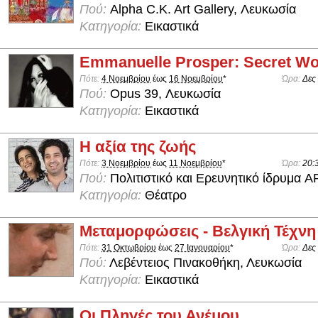
Πού:
Alpha C.K. Art Gallery, Λευκωσία
Κατηγορία:
Εικαστικά
Emmanuelle Prosper: Secret Wo
Πότε:
4 Νοεμβρίου
έως
16 Νοεμβρίου
*
Ώρα:
Δες
Πού:
Opus 39, Λευκωσία
Κατηγορία:
Εικαστικά
Η αξία της ζωής
Πότε:
3 Νοεμβρίου
έως
11 Νοεμβρίου
*
Ώρα:
20:
Πού:
Πολιτιστικό και Ερευνητικό ίδρυμα 
Κατηγορία:
Θέατρο
Μεταμορφώσεις - Βελγική Τέχνη
Πότε:
31 Οκτωβρίου
έως
27 Ιανουαρίου
*
Ώρα:
Δες
Πού:
Λεβέντειος Πινακοθήκη, Λευκωσία
Κατηγορία:
Εικαστικά
Οι Πληγές του Ανέμου