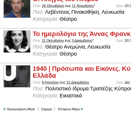
Πότε:
26 Οκτωβρίου
έως
11 Νοεμβρίου
*
Ώρα:
20:
Πού:
Λεβέντειος Πινακοθήκη, Λευκωσία
Κατηγορία:
Θέατρο
Το ημερολόγιο της Άννας Φρανκ
Πότε:
11 Οκτωβρίου
έως
3 Δεκεμβρίου
*
Ώρα:
20:
Πού:
Θέατρο Ανεμώνα, Λευκωσία
Κατηγορία:
Θέατρο
1940 | Πρόσωπα και Εικόνες. Κύ
Ελλάδα
Πότε:
9 Απριλίου
έως
31 Δεκεμβρίου
Ώρα:
Δες
Πού:
Πολιτιστικό Ιδρυμα Τραπέζης Κύπρο
Κατηγορία:
Εικαστικά
Προηγούμενη Μέρα
Σήμερα
Επόμενη Μέρα