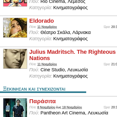
Πού:
Rio Cinema, Λεμεσός
Κατηγορία:
Κινηματογράφος
Eldorado
Πότε:
11 Νοεμβρίου
Ώρα:
20:
Πού:
Θέατρο Σκάλα, Λάρνακα
Κατηγορία:
Κινηματογράφος
Julius Madritsch. The Righteou
Nations
Πότε:
11 Νοεμβρίου
Ώρα:
21:
Πού:
Cine Studio, Λευκωσία
Κατηγορία:
Κινηματογράφος
Ξεκινησαν και συνεχιζονται
Παράσιτα
Πότε:
8 Νοεμβρίου
έως
18 Νοεμβρίου
Ώρα:
20:
Πού:
Pantheon Art Cinema, Λευκωσία