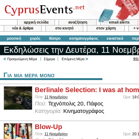
αρχική σελίδα
αναζήτηση
email alerts
νέα & άρθρα
στο κινητό
στον χάρτη
+ 
μουσική
χορός
θέατρο
κινηματογράφος
εικαστικά
περ
Εκδηλώσεις την Δευτέρα, 11 Νοεμβ
Φίλ
Προηγούμενη Μέρα
Σήμερα
Επόμενη Μέρα
Για μια μερα μονο
Berlinale Selection: I was at home
Πότε:
11 Νοεμβρίου
Ώρα:
19:
Πού:
Τεχνόπολις 20, Πάφος
Κατηγορία:
Κινηματογράφος
Blow-Up
Πότε:
11 Νοεμβρίου
Ώρα:
20: