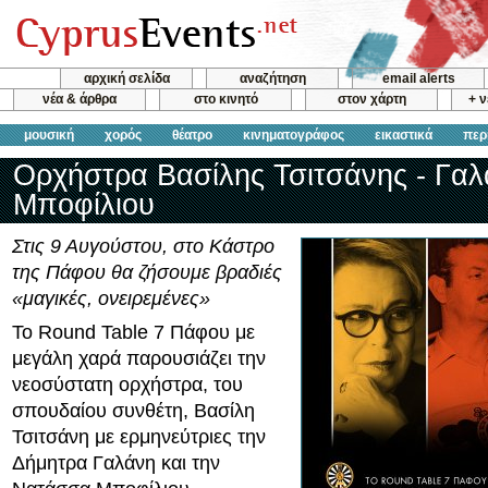
αρχική σελίδα
αναζήτηση
email alerts
νέα & άρθρα
στο κινητό
στον χάρτη
+ 
μουσική
χορός
θέατρο
κινηματογράφος
εικαστικά
περ
Ορχήστρα Βασίλης Τσιτσάνης - Γαλ
Μποφίλιου
Στις 9 Αυγούστου, στο Κάστρο
της Πάφου θα ζήσουμε βραδιές
«μαγικές, ονειρεμένες»
To Round Table 7 Πάφου με
μεγάλη χαρά παρουσιάζει την
νεοσύστατη ορχήστρα, του
σπουδαίου συνθέτη, Βασίλη
Τσιτσάνη με ερμηνεύτριες την
Δήμητρα Γαλάνη και την