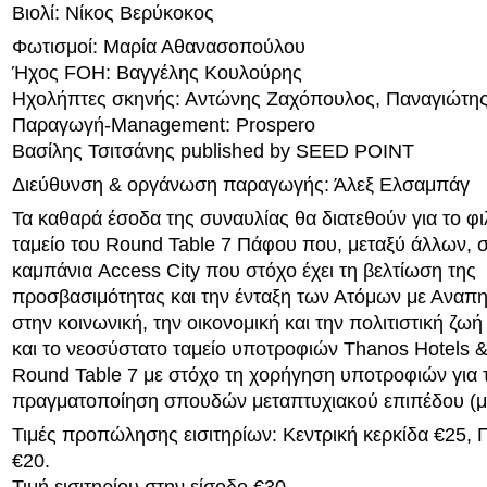
Bιολί: Νίκος Βερύκοκος
Φωτισμοί: Μαρία Αθανασοπούλου
Ήχος FOH: Βαγγέλης Κουλούρης
Ηχολήπτες σκηνής: Αντώνης Ζαχόπουλος, Παναγιώτη
Παραγωγή-Management: Prospero
Βασίλης Τσιτσάνης published by SEED POINT
Διεύθυνση & οργάνωση παραγωγής: Άλεξ Ελσαμπάγ
Τα καθαρά έσοδα της συναυλίας θα διατεθούν για το φ
ταμείο του Round Table 7 Πάφου που, μεταξύ άλλων, στ
καμπάνια Access City που στόχο έχει τη βελτίωση της
προσβασιμότητας και την ένταξη των Ατόμων με Αναπη
στην κοινωνική, την οικονομική και την πολιτιστική ζω
και το νεοσύστατο ταμείο υποτροφιών Thanos Hotels &
Round Table 7 με στόχο τη χορήγηση υποτροφιών για 
πραγματοποίηση σπουδών μεταπτυχιακού επιπέδου (μ
Τιμές προπώλησης εισιτηρίων: Κεντρική κερκίδα €25, Π
€20.