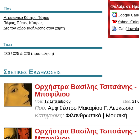
Φύλαξε σε Ημ
Που
Google Cale
Μεσαιωνικό Κάστρο Πάφου
Yahoo! Cale
Πάφος
,
Πάφος
Κύπρος
Δες τον χώρο εκδήλωσης στον χάρτη
iCal (
downl
Τιμη
€30 / €25 & €20 (προπώληση)
Σχετικες Εκδηλωσεις
Ορχήστρα Βασίλης Τσιτσάνης -
Μποφίλιου
Πότε:
12 Σεπτεμβρίου
Ώρα:
21:
Πού:
Αμφιθέατρο Μακαρίου Γ, Λευκωσία
Κατηγορίες:
Φιλανθρωπικά | Μουσική
Ορχήστρα Βασίλης Τσιτσάνης -
Μποφίλιου