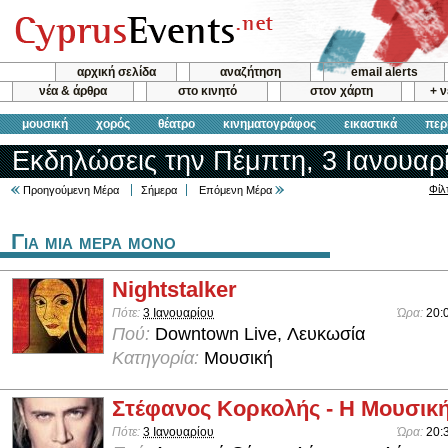
αρχική σελίδα
αναζήτηση
email alerts
νέα & άρθρα
στο κινητό
στον χάρτη
+ 
μουσική
χορός
θέατρο
κινηματογράφος
εικαστικά
περ
Εκδηλώσεις την Πέμπτη, 3 Ιανουαρ
Φίλ
Προηγούμενη Μέρα
Σήμερα
Επόμενη Μέρα
Για μια μερα μονο
Nightstalker
Πότε:
3 Ιανουαρίου
Ώρα:
20:
Πού:
Downtown Live, Λευκωσία
Κατηγορία:
Μουσική
Στέφανος Κορκολής - Η Μουσική
Πότε:
3 Ιανουαρίου
Ώρα:
20: