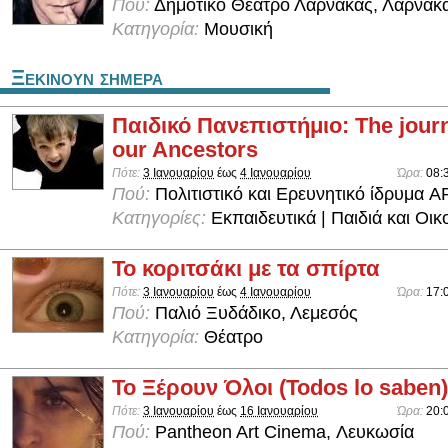
Πού:
Δημοτικό Θέατρο Λάρνακας, Λάρνακ
Κατηγορία:
Μουσική
Ξεκινουν σημερα
Παιδικό Πανεπιστήμιο: The jour
our Ancestors
Πότε:
3 Ιανουαρίου
έως
4 Ιανουαρίου
Ώρα:
08:
Πού:
Πολιτιστικό και Ερευνητικό ίδρυμα 
Κατηγορίες:
Εκπαιδευτικά | Παιδιά και Οικ
Το κοριτσάκι με τα σπίρτα
Πότε:
3 Ιανουαρίου
έως
4 Ιανουαρίου
Ώρα:
17:
Πού:
Παλιό Ξυδάδικο, Λεμεσός
Κατηγορία:
Θέατρο
Το Ξέρουν Όλοι (Todos lo saben)
Πότε:
3 Ιανουαρίου
έως
16 Ιανουαρίου
Ώρα:
20:
Πού:
Pantheon Art Cinema, Λευκωσία