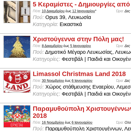
5 Κεραμίστες - Δημιουργίες απ
Πότε:
10 Δεκεμβρίου
έως
12 Ιανουαρίου
*
Ώρα:
Δες
Πού:
Opus 39, Λευκωσία
Κατηγορία:
Εικαστικά
Χριστούγεννα στην Πόλη μας!
Πότε:
8 Δεκεμβρίου
έως
5 Ιανουαρίου
Ώρα:
Δες
Πού:
Δημοτικό Μέγαρο Λευκωσίας, Λευκω
Κατηγορίες:
Φεστιβάλ | Παιδιά και Οικογέν
Limassol Christmas Land 2018
Πότε:
30 Νοεμβρίου
έως
6 Ιανουαρίου
Ώρα:
Δες
Πού:
Χώρος στάθμευσης Εναερίου, Λεμεσ
Κατηγορίες:
Φεστιβάλ | Παιδιά και Οικογέν
Παραμυθούπολη Χριστουγέννω
2018
Πότε:
16 Νοεμβρίου
έως
6 Ιανουαρίου
Ώρα:
Ολο
Πού:
Παραμυθούπολη Χριστουγέννων, Λε