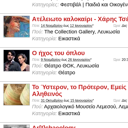
Κατηγορίες:
Φεστιβάλ | Παιδιά και Οικογέν
Ατέλειωτο καλοκαίρι - Χάρης Τσ
Πότε:
14 Νοεμβρίου
έως
12 Ιανουαρίου
*
Ώρα:
Δες
Πού:
The Collection Gallery, Λευκωσία
Κατηγορία:
Εικαστικά
Ο ήχος του όπλου
Πότε:
9 Νοεμβρίου
έως
26 Ιανουαρίου
*
Ώρα:
20:
Πού:
Θέατρο ΘΟΚ, Λευκωσία
Κατηγορία:
Θέατρο
Το Ύστερον, το Πρότερον, Εμείς
Αληθεινός
Πότε:
31 Οκτωβρίου
έως
15 Ιανουαρίου
*
Ώρα:
Δες
Πού:
Αρχαιολογικό Μουσείο Λεμεσού, Λεμ
Κατηγορία:
Εικαστικά
Ar[t]chaeology