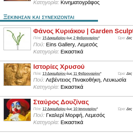
Κατηγορία:
Κινηματογράφος
Ξεκινησαν και συνεχιζονται
Φάνος Κυριάκου | Garden Sculp
Πότε:
15 Δεκεμβρίου
έως
2 Φεβρουαρίου
*
Ώρα:
Δες
Πού:
Eins Gallery, Λεμεσός
Κατηγορία:
Εικαστικά
Ιστορίες Χρυσού
Πότε:
13 Δεκεμβρίου
έως
11 Φεβρουαρίου
*
Ώρα:
Δες
Πού:
Λεβέντειος Πινακοθήκη, Λευκωσία
Κατηγορία:
Εικαστικά
Σταύρος Δουζίνας
Πότε:
12 Δεκεμβρίου
έως
10 Ιανουαρίου
*
Ώρα:
Δες
Πού:
Γκαλερί Μορφή, Λεμεσός
Κατηγορία:
Εικαστικά