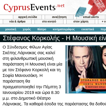
αρχική σελίδα
αναζήτηση
email alerts
νέα & άρθρα
στο κινητό
στον χάρτη
+ 
μουσική
χορός
θέατρο
κινηματογράφος
εικαστικά
περ
Στέφανος Κορκολής - Η Μουσική είν
Ο Σύνδεσμος Φίλων Αγίας
Σκέπης Λάρνακας σας καλεί
στη φιλανθρωπική μουσική
παράσταση Η Μουσική είναι μία
με τον Στέφανο Κορκολή και τη
Σοφία Μανουσάκη. Η
παράσταση θα
πραγματοποιηθεί την Πέμπτη 3
Ιανουαρίου 2019 και ώρα 8.30
μ.μ. στο Δημοτικό Θέατρο
Λάρνακας. Τα καθαρά έσοδα της παράστασης θα δοθο