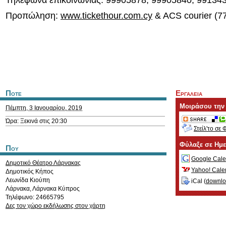
Τηλέφωνα επικοινωνίας: 99905878, 99905840, 99134
Προπώληση:
www.tickethour.com.cy
& ACS courier (7
Ποτε
Εργαλεια
Μοιράσου την
Πέμπτη, 3 Ιανουαρίου, 2019
Ώρα: Ξεκινά στις 20:30
Στείλ'το σε 
Φύλαξε σε Ημ
Που
Google Cale
Δημοτικό Θέατρο Λάρνακας
Yahoo! Cale
Δημοτικός Κήπος
Λεωνίδα Κιούπη
iCal (
downl
Λάρνακα
,
Λάρνακα
Κύπρος
Τηλέφωνο: 24665795
Δες τον χώρο εκδήλωσης στον χάρτη