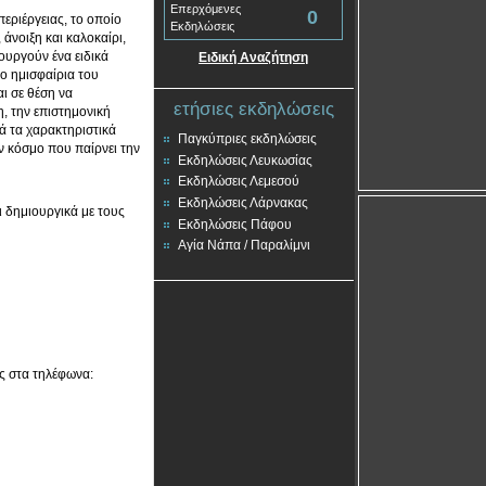
Επερχόμενες
0
περιέργειας, το οποίο
Εκδηλώσεις
άνοιξη και καλοκαίρι,
ουργούν ένα ειδικά
Ειδική Αναζήτηση
ο ημισφαίρια του
αι σε θέση να
ετήσιες εκδηλώσεις
, την επιστημονική
ά τα χαρακτηριστικά
Παγκύπριες εκδηλώσεις
 κόσμο που παίρνει την
Εκδηλώσεις Λευκωσίας
Εκδηλώσεις Λεμεσού
Εκδηλώσεις Λάρνακας
ι δημιουργικά με τους
Εκδηλώσεις Πάφου
Αγία Νάπα / Παραλίμνι
ς στα τηλέφωνα: