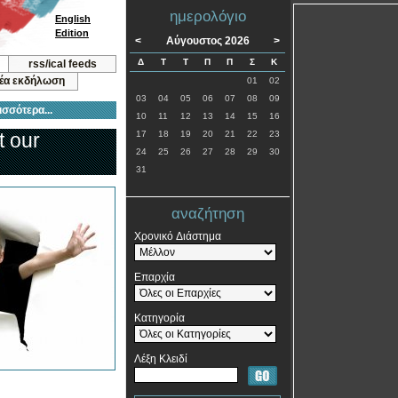
ημερολόγιο
English
Edition
<
Αύγουστος 2026
>
Δ
Τ
Τ
Π
Π
Σ
Κ
rss/ical feeds
νέα εκδήλωση
01
02
03
04
05
06
07
08
09
ισσότερα...
10
11
12
13
14
15
16
t our
17
18
19
20
21
22
23
24
25
26
27
28
29
30
31
αναζήτηση
Χρονικό Διάστημα
Επαρχία
Κατηγορία
Λέξη Κλειδί