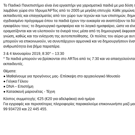
Το Παιδικό Πανεπιστήμιο είναι ένα εργαστήρι για χαρισματικά παιδιά με μια δόση 
λαμβάνει χώρα στο Ίδρυμα ΆΡΤος από το 2005 με μεγάλη επιτυχία. Κάθε χειμώνα, 
εκπαιδευτές και επαγγελματίες από τον χώρο των τεχνών και των επιστημών, δημι
σχεδιασμένο πρόγραμμα όπου τα παιδιά έχουν την ευκαιρία να αναπτύξουν τα δύ
εγκεφάλου τους: το δημιουργικό ημισφαίριο και το λογικό ημισφαίριο, ώστε να είν
οραματίζονται και να υλοποιούν τα όνειρά τους μέσα από τη δημιουργική έκφραση
γνώση, καθώς και την ενίσχυση της αυτοπεποίθησης. Οι πολίτες του αύριο με αυτ
μπορούν να επικοινωνούν, να συνυπάρχουν αρμονικά και να δημιουργήσουν έναν
ανθρωπότητα ένα βήμα παραπέρα.
3 & 4 Ιανουαρίου 2019, 8:30* – 13:30
* Τα παιδιά μπορούν να βρίσκονται στο ARTos από τις 7:30 και να απασχολούντα
εκπαιδευτές.
Θέματα:
● Μαθαίνουμε για προγόνους μας- Επίσκεψη στο αρχαιολογικό Μουσείο
● Γιόγκα Γέλιου
● DNA – Επιστήμη
● Κατασκευή μαριονέτας - Τέχνη
Κόστος συμμετοχής: €25 (€20 για αδελφάκια) ανά ημέρα
Για εγγραφές και περισσότερες πληροφορίες παρακαλούμε επικοινωνήστε μαζί μα
99 934720 και 22 445 455.