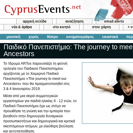
αρχική σελίδα
αναζήτηση
email alerts
νέα & άρθρα
στο κινητό
στον χάρτη
+ 
μουσική
χορός
θέατρο
κινηματογράφος
εικαστικά
περ
Παιδικό Πανεπιστήμιο: The journey to mee
Ancestors
Το Ίδρυμα ARTos παρουσιάζει τη φετινή
τριλογία του Παιδικού Πανεπιστημίου
αρχίζοντας με το Χειμερινό Παιδικό
Πανεπιστήμιο «The journey to meet our
Ancestors» που θα πραγματοποιηθεί στις
3 & 4 Ιανουαρίου 2019.
Μέσα από μια σειρά συμμετοχικών
εργαστηρίων για παιδιά ηλικίας 6 - 12 ετών, το
Παιδικό Πανεπιστήμιο έχει ως στόχο να
προωθήσει τη γνώση και την εμπειρία που
βοηθούν στην δημιουργία δυναμικών
προσωπικοτήτων και δημιουργικά και κριτικά
σκεπτόμενων ατόμων, με ελεύθερη βούληση
και αυτοπεποίθηση.