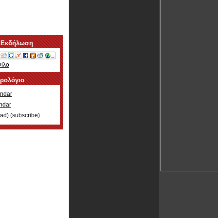
 Εκδήλωση
Φίλο
ερολόγιο
ndar
ndar
oad
) (
subscribe
)