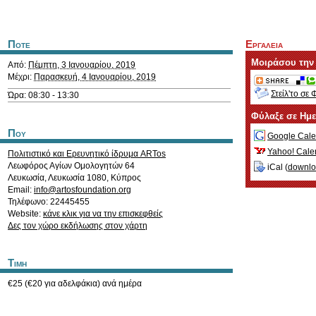
Ποτε
Εργαλεια
Μοιράσου την
Από:
Πέμπτη, 3 Ιανουαρίου, 2019
Μέχρι:
Παρασκευή, 4 Ιανουαρίου, 2019
Στείλ'το σε 
Ώρα: 08:30 - 13:30
Φύλαξε σε Ημ
Που
Google Cale
Yahoo! Cale
Πολιτιστικό και Ερευνητικό ίδρυμα ARTos
Λεωφόρος Αγίων Ομολογητών 64
iCal (
downl
Λευκωσία
,
Λευκωσία
1080
,
Κύπρος
Email:
info@artosfoundation.org
Τηλέφωνο: 22445455
Website:
κάνε κλικ για να την επισκεφθείς
Δες τον χώρο εκδήλωσης στον χάρτη
Τιμη
€25 (€20 για αδελφάκια) ανά ημέρα