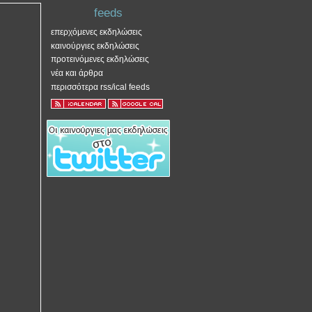
feeds
επερχόμενες εκδηλώσεις
καινούργιες εκδηλώσεις
προτεινόμενες εκδηλώσεις
νέα και άρθρα
περισσότερα rss/ical feeds