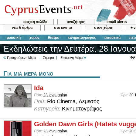
αρχική σελίδα
αναζήτηση
email alerts
νέα & άρθρα
στο κινητό
στον χάρτη
+ 
μουσική
χορός
θέατρο
κινηματογράφος
εικαστικά
περ
Εκδηλώσεις την Δευτέρα, 28 Ιανουα
Φίλ
Προηγούμενη Μέρα
Σήμερα
Επόμενη Μέρα
Για μια μερα μονο
Ida
Πότε:
28 Ιανουαρίου
Ώρα:
20:
Πού:
Rio Cinema, Λεμεσός
Κατηγορία:
Κινηματογράφος
Golden Dawn Girls (Hatets vugg
Πότε:
28 Ιανουαρίου
Ώρα:
20: