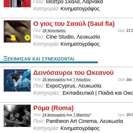
Πού:
Θέατρο Σκάλα, Λάρνακα
Κατηγορία:
Κινηματογράφος
Ο γιος του Σαούλ (Saul fia)
Πότε:
28 Ιανουαρίου
Ώρα:
21:
Πού:
Cine Studio, Λευκωσία
Κατηγορία:
Κινηματογράφος
Ξεκινησαν και συνεχιζονται
Δεινόσαυροι του Ωκεανού
Πότε:
26 Ιανουαρίου
έως
7 Απριλίου
Ώρα:
Δες
Πού:
ExpoCyprus, Λευκωσία
Κατηγορίες:
Εκπαιδευτικά | Παιδιά και Οικ
Ρόμα (Roma)
Πότε:
24 Ιανουαρίου
έως
7 Μαρτίου
*
Ώρα:
20:
Πού:
Pantheon Art Cinema, Λευκωσία
Κατηγορία:
Κινηματογράφος