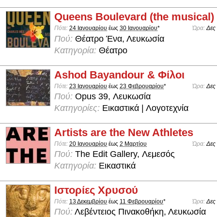
Queens Boulevard (the musical)
Πότε:
24 Ιανουαρίου
έως
30 Ιανουαρίου
*
Ώρα:
Δες
Πού:
Θέατρο Ένα, Λευκωσία
Κατηγορία:
Θέατρο
Ashod Bayandour & Φίλοι
Πότε:
23 Ιανουαρίου
έως
23 Φεβρουαρίου
*
Ώρα:
Δες
Πού:
Opus 39, Λευκωσία
Κατηγορίες:
Εικαστικά | Λογοτεχνία
Artists are the New Athletes
Πότε:
20 Ιανουαρίου
έως
2 Μαρτίου
Ώρα:
Δες
Πού:
The Edit Gallery, Λεμεσός
Κατηγορία:
Εικαστικά
Ιστορίες Χρυσού
Πότε:
13 Δεκεμβρίου
έως
11 Φεβρουαρίου
*
Ώρα:
Δες
Πού:
Λεβέντειος Πινακοθήκη, Λευκωσία