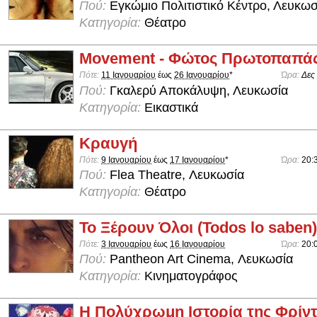
Πού:
Εγκώμιο Πολιτιστικό Κέντρο, Λευκωσ
Κατηγορία:
Θέατρο
Movement - Φώτος Πρωτοπαπά
Πότε:
11 Ιανουαρίου
έως
26 Ιανουαρίου
*
Ώρα:
Δες
Πού:
Γκαλερύ Αποκάλυψη, Λευκωσία
Κατηγορία:
Εικαστικά
Κραυγή
Πότε:
9 Ιανουαρίου
έως
17 Ιανουαρίου
*
Ώρα:
20:
Πού:
Flea Theatre, Λευκωσία
Κατηγορία:
Θέατρο
Το Ξέρουν Όλοι (Todos lo saben)
Πότε:
3 Ιανουαρίου
έως
16 Ιανουαρίου
Ώρα:
20:
Πού:
Pantheon Art Cinema, Λευκωσία
Κατηγορία:
Κινηματογράφος
Η Πολύχρωμη Ιστορία της Φρίντ