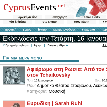
αρχική σελίδα
αναζήτηση
email alerts
νέα & άρθρα
στο κινητό
στον χάρτη
+ 
μουσική
χορός
θέατρο
κινηματογράφος
εικαστικά
περ
Εκδηλώσεις την Τετάρτη, 16 Ιανουα
Φίλ
Προηγούμενη Μέρα
Σήμερα
Επόμενη Μέρα
Για μια μερα μονο
Αφιέρωμα στη Ρωσία: Από τον 
στον Tchaikovsky
Πότε:
16 Ιανουαρίου
Ώρα:
20:
Πού:
Δημοτικό Θέατρο Στροβόλου, Λευκω
Κατηγορία:
Μουσική
Ευρυδίκη | Sarah Ruhl