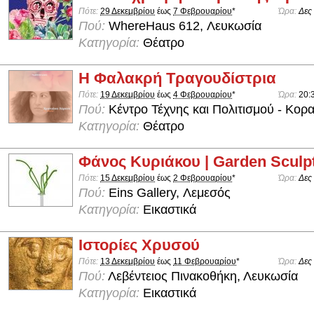
Πότε:
29 Δεκεμβρίου
έως
7 Φεβρουαρίου
*
Ώρα:
Δες
Πού:
WhereHaus 612, Λευκωσία
Κατηγορία:
Θέατρο
Η Φαλακρή Τραγουδίστρια
Πότε:
19 Δεκεμβρίου
έως
4 Φεβρουαρίου
*
Ώρα:
20:
Πού:
Κέντρο Τέχνης και Πολιτισμού - Κορ
Κατηγορία:
Θέατρο
Φάνος Κυριάκου | Garden Sculp
Πότε:
15 Δεκεμβρίου
έως
2 Φεβρουαρίου
*
Ώρα:
Δες
Πού:
Eins Gallery, Λεμεσός
Κατηγορία:
Εικαστικά
Ιστορίες Χρυσού
Πότε:
13 Δεκεμβρίου
έως
11 Φεβρουαρίου
*
Ώρα:
Δες
Πού:
Λεβέντειος Πινακοθήκη, Λευκωσία
Κατηγορία:
Εικαστικά