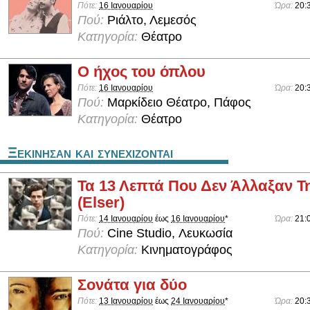
Πότε:
16 Ιανουαρίου
Ώρα:
20:
Πού:
Ριάλτο, Λεμεσός
Κατηγορία:
Θέατρο
Ο ήχος του όπλου
Πότε:
16 Ιανουαρίου
Ώρα:
20:
Πού:
Μαρκίδειο Θέατρο, Πάφος
Κατηγορία:
Θέατρο
Ξεκινησαν και συνεχιζονται
Τα 13 Λεπτά Που Δεν Άλλαξαν Τη
(Elser)
Πότε:
14 Ιανουαρίου
έως
16 Ιανουαρίου
*
Ώρα:
21:
Πού:
Cine Studio, Λευκωσία
Κατηγορία:
Κινηματογράφος
Σονάτα για δύο
Πότε:
13 Ιανουαρίου
έως
24 Ιανουαρίου
*
Ώρα:
20: