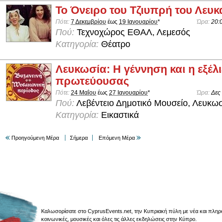
Το Όνειρο του Τζιυπρή του Λευκ
Πότε:
7 Δεκεμβρίου
έως
19 Ιανουαρίου
*
Ώρα:
20:
Πού:
Τεχνοχώρος ΕΘΑΛ, Λεμεσός
Κατηγορία:
Θέατρο
Λευκωσία: Η γέννηση και η εξέλι
πρωτεύουσας
Πότε:
24 Μαΐου
έως
27 Ιανουαρίου
*
Ώρα:
Δες
Πού:
Λεβέντειο Δημοτικό Μουσείο, Λευκω
Κατηγορία:
Εικαστικά
Προηγούμενη Μέρα
Σήμερα
Επόμενη Μέρα
Καλωσορίσατε στο CyprusEvents.net, την Κυπριακή πύλη με νέα και πληροφο
κοινωνικές, μουσικές και όλες τις άλλες εκδηλώσεις στην Κύπρο.