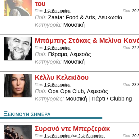
του
Πότε:
1 Φεβρουαρίου
Ώρα:
20:
Πού:
Zaatar Food & Arts, Λευκωσία
Κατηγορία:
Μουσική
Μπάμπης Στόκας & Μελίνα Καν
Πότε:
1 Φεβρουαρίου
Ώρα:
22:
Πού:
Πέραμα, Λεμεσός
Κατηγορία:
Μουσική
Κέλλυ Κελεκίδου
Πότε:
1 Φεβρουαρίου
Ώρα:
23:
Πού:
Opa Opa Club, Λεμεσός
Κατηγορίες:
Μουσική | Πάρτι / Clubbing
Ξεκινουν σημερα
Συρανό ντε Μπερζεράκ
Πότε:
1 Φεβρουαρίου
έως
2 Φεβρουαρίου
Ώρα:
20: