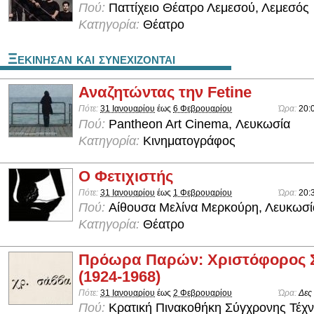
Πού:
Παττίχειο Θέατρο Λεμεσού, Λεμεσός
Κατηγορία:
Θέατρο
Ξεκινησαν και συνεχιζονται
Αναζητώντας την Fetine
Πότε:
31 Ιανουαρίου
έως
6 Φεβρουαρίου
Ώρα:
20:
Πού:
Pantheon Art Cinema, Λευκωσία
Κατηγορία:
Κινηματογράφος
Ο Φετιχιστής
Πότε:
31 Ιανουαρίου
έως
1 Φεβρουαρίου
Ώρα:
20:
Πού:
Aίθουσα Μελίνα Μερκούρη, Λευκωσί
Κατηγορία:
Θέατρο
Πρόωρα Παρών: Χριστόφορος 
(1924-1968)
Πότε:
31 Ιανουαρίου
έως
2 Φεβρουαρίου
Ώρα:
Δες
Πού:
Κρατική Πινακοθήκη Σύγχρονης Τέχν