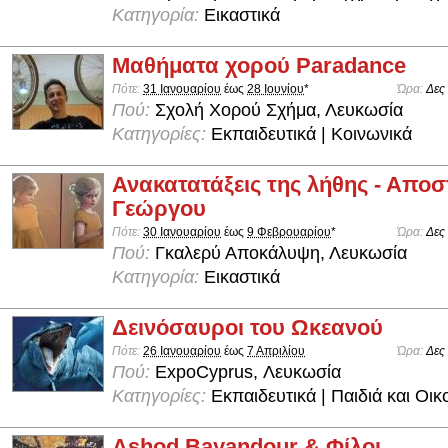
Κατηγορία:
Εικαστικά
Μαθήματα χορού Paradance
Πότε:
31 Ιανουαρίου
έως
28 Ιουνίου
*
Ώρα:
Δες
Πού:
Σχολή Χορού Σχήμα, Λευκωσία
Κατηγορίες:
Εκπαιδευτικά | Κοινωνικά
Ανακατατάξεις της λήθης - Αποσ
Γεώργου
Πότε:
30 Ιανουαρίου
έως
9 Φεβρουαρίου
*
Ώρα:
Δες
Πού:
Γκαλερύ Αποκάλυψη, Λευκωσία
Κατηγορία:
Εικαστικά
Δεινόσαυροι του Ωκεανού
Πότε:
26 Ιανουαρίου
έως
7 Απριλίου
Ώρα:
Δες
Πού:
ExpoCyprus, Λευκωσία
Κατηγορίες:
Εκπαιδευτικά | Παιδιά και Οικ
Ashod Bayandour & Φίλοι