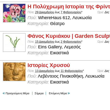
Η Πολύχρωμη Ιστορία της Φρίντ
Πότε:
29 Δεκεμβρίου
έως
7 Φεβρουαρίου
*
Ώρα:
Δες
Πού:
WhereHaus 612, Λευκωσία
Κατηγορία:
Θέατρο
Φάνος Κυριάκου | Garden Sculp
Πότε:
15 Δεκεμβρίου
έως
2 Φεβρουαρίου
*
Ώρα:
Δες
Πού:
Eins Gallery, Λεμεσός
Κατηγορία:
Εικαστικά
Ιστορίες Χρυσού
Πότε:
13 Δεκεμβρίου
έως
11 Φεβρουαρίου
*
Ώρα:
Δες
Πού:
Λεβέντειος Πινακοθήκη, Λευκωσία
Κατηγορία:
Εικαστικά
Προηγούμενη Μέρα
Σήμερα
Επόμενη Μέρα