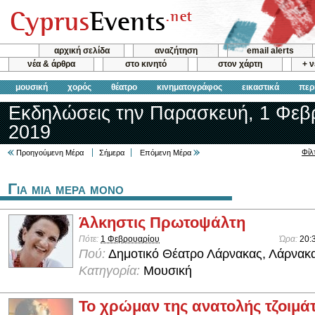
αρχική σελίδα
αναζήτηση
email alerts
νέα & άρθρα
στο κινητό
στον χάρτη
+ 
μουσική
χορός
θέατρο
κινηματογράφος
εικαστικά
περ
Εκδηλώσεις την Παρασκευή, 1 Φεβ
2019
Φίλ
Προηγούμενη Μέρα
Σήμερα
Επόμενη Μέρα
Για μια μερα μονο
Άλκηστις Πρωτοψάλτη
Πότε:
1 Φεβρουαρίου
Ώρα:
20:
Πού:
Δημοτικό Θέατρο Λάρνακας, Λάρνακ
Κατηγορία:
Μουσική
Το χρώμαν της ανατολής τζοιμάτ