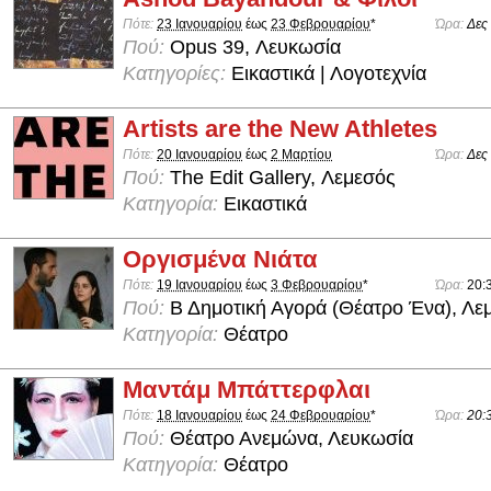
Πότε:
23 Ιανουαρίου
έως
23 Φεβρουαρίου
*
Ώρα:
Δες
Πού:
Opus 39, Λευκωσία
Κατηγορίες:
Εικαστικά | Λογοτεχνία
Artists are the New Athletes
Πότε:
20 Ιανουαρίου
έως
2 Μαρτίου
Ώρα:
Δες
Πού:
The Edit Gallery, Λεμεσός
Κατηγορία:
Εικαστικά
Οργισμένα Νιάτα
Πότε:
19 Ιανουαρίου
έως
3 Φεβρουαρίου
*
Ώρα:
20:
Πού:
Β Δημοτική Αγορά (Θέατρο Ένα), Λε
Κατηγορία:
Θέατρο
Μαντάμ Μπάττερφλαι
Πότε:
18 Ιανουαρίου
έως
24 Φεβρουαρίου
*
Ώρα:
20:
Πού:
Θέατρο Ανεμώνα, Λευκωσία
Κατηγορία:
Θέατρο