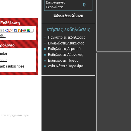
Επερχόμενες
0
Εκδηλώσεις
Ειδική Αναζήτηση
 Εκδήλωση
ετήσιες εκδηλώσεις
Φίλο
Παγκύπριες εκδηλώσεις
Εκδηλώσεις Λευκωσίας
ερολόγιο
Εκδηλώσεις Λεμεσού
ndar
Εκδηλώσεις Λάρνακας
ndar
Εκδηλώσεις Πάφου
Αγία Νάπα / Παραλίμνι
oad
) (
subscribe
)
ν που παρέχονται, πριν
.