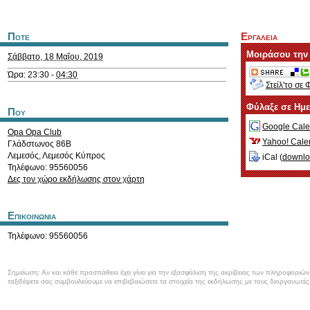
Ποτε
Εργαλεια
Μοιράσου την
Σάββατο, 18 Μαΐου, 2019
Ώρα: 23:30 -
04:30
Στείλ'το σε 
Φύλαξε σε Ημ
Που
Google Cale
Opa Opa Club
Yahoo! Cale
Γλάδστωνος 86Β
Λεμεσός
,
Λεμεσός
Κύπρος
iCal (
downl
Τηλέφωνο: 95560056
Δες τον χώρο εκδήλωσης στον χάρτη
Επικοινωνια
Τηλέφωνο: 95560056
Σημείωση: Αν και κάθε προσπάθεια έχει γίνει για την εξασφάλιση της ακρίβειας των πληροφοριώ
ταξιδέψετε σας συμβουλεύουμε να επιβεβαιώσετε τα στοιχεία της εκδήλωσης με τους διοργανωτές