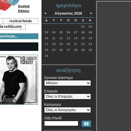
ημερολόγιο
English
Edition
<
Αύγουστος 2026
>
Δ
Τ
Τ
Π
Π
Σ
Κ
rss/ical feeds
νέα εκδήλωση
01
02
03
04
05
06
07
08
09
ισσότερα...
10
11
12
13
14
15
16
17
18
19
20
21
22
23
24
25
26
27
28
29
30
31
αναζήτηση
Χρονικό Διάστημα
Επαρχία
Κατηγορία
Λέξη Κλειδί