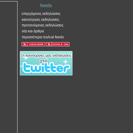
feeds
επερχόμενες εκδηλώσεις
καινούργιες εκδηλώσεις
προτεινόμενες εκδηλώσεις
νέα και άρθρα
περισσότερα rss/ical feeds