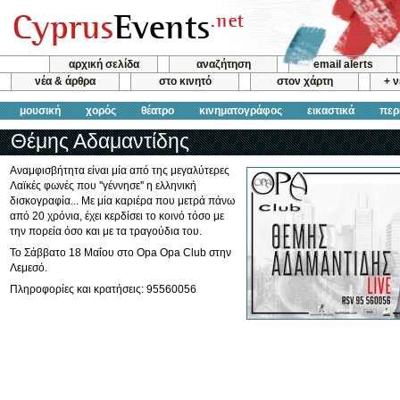
αρχική σελίδα
αναζήτηση
email alerts
νέα & άρθρα
στο κινητό
στον χάρτη
+ 
μουσική
χορός
θέατρο
κινηματογράφος
εικαστικά
περ
Θέμης Αδαμαντίδης
Αναμφισβήτητα είναι μία από της μεγαλύτερες
Λαϊκές φωνές που ''γέννησε'' η ελληνική
δισκογραφία... Με μία καριέρα που μετρά πάνω
από 20 χρόνια, έχει κερδίσει το κοινό τόσο με
την πορεία όσο και με τα τραγούδια του.
Το Σάββατο 18 Μαΐου στο Opa Opa Club στην
Λεμεσό.
Πληροφορίες και κρατήσεις: 95560056