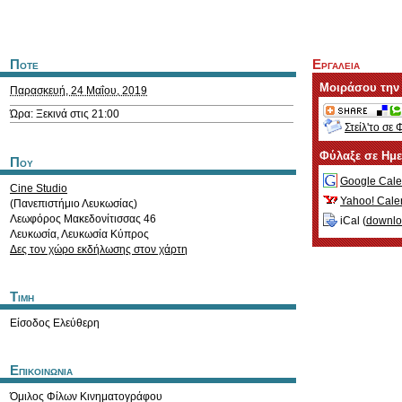
Ποτε
Εργαλεια
Μοιράσου την
Παρασκευή, 24 Μαΐου, 2019
Ώρα: Ξεκινά στις 21:00
Στείλ'το σε 
Φύλαξε σε Ημ
Που
Google Cale
Cine Studio
Yahoo! Cale
(Πανεπιστήμιο Λευκωσίας)
Λεωφόρος Μακεδονίτισσας 46
iCal (
downl
Λευκωσία
,
Λευκωσία
Κύπρος
Δες τον χώρο εκδήλωσης στον χάρτη
Τιμη
Είσοδος Ελεύθερη
Επικοινωνια
Όμιλος Φίλων Κινηματογράφου