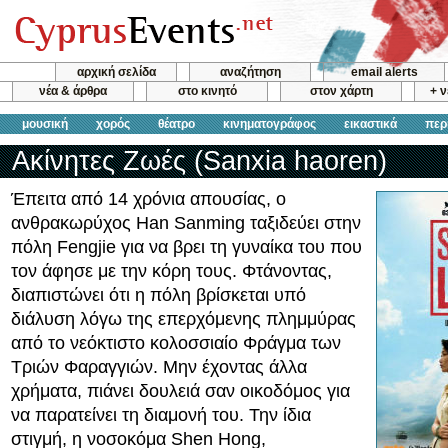
αρχική σελίδα
αναζήτηση
email alerts
νέα & άρθρα
στο κινητό
στον χάρτη
+ 
μουσική
χορός
θέατρο
κινηματογράφος
εικαστικά
περ
Ακίνητες Ζωές (Sanxia haoren)
Έπειτα από 14 χρόνια απουσίας, ο
ανθρακωρύχος Han Sanming ταξιδεύει στην
πόλη Fengjie για να βρει τη γυναίκα του που
τον άφησε με την κόρη τους. Φτάνοντας,
διαπιστώνει ότι η πόλη βρίσκεται υπό
διάλυση λόγω της επερχόμενης πλημμύρας
από το νεόκτιστο κολοσσιαίο Φράγμα των
Τριών Φαραγγιών. Μην έχοντας άλλα
χρήματα, πιάνει δουλειά σαν οικοδόμος για
να παρατείνει τη διαμονή του. Την ίδια
στιγμή, η νοσοκόμα Shen Hong,