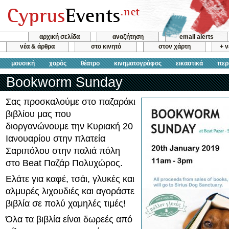
αρχική σελίδα
αναζήτηση
email alerts
νέα & άρθρα
στο κινητό
στον χάρτη
+ 
μουσική
χορός
θέατρο
κινηματογράφος
εικαστικά
περ
Bookworm Sunday
Σας προσκαλούμε στο παζαράκι
βιβλίου μας που
διοργανώνουμε την Κυριακή 20
Ιανουαρίου στην πλατεία
Σαριπόλου στην παλιά πόλη
στο Beat Παζάρ Πολυχώρος.
Ελάτε για καφέ, τσάι, γλυκές και
αλμυρές λιχουδιές και αγοράστε
βιβλία σε πολύ χαμηλές τιμές!
Όλα τα βιβλία είναι δωρεές από