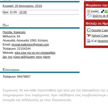
Μοιράσου την
Κυριακή, 20 Ιανουαρίου, 2019
Ώρα: 11:00 -
15:00
Στείλ'το σε 
Φύλαξε σε Ημ
Που
Google Cale
Πρόζακ. Καφενείο
Yahoo! Cale
Μέδωντος 3Α
Λευκωσία
,
Λευκωσία
1060
,
Κύπρος
iCal (
downl
Email:
prozak.kafeneio@gmail.com
Τηλέφωνο: 22104244
Website:
κάνε κλικ για να την επισκεφθείς
Δες τον χώρο εκδήλωσης στον χάρτη
Επικοινωνια
Τηλέφωνο: 99478807
Σημείωση: Αν και κάθε προσπάθεια έχει γίνει για την εξασφάλιση της 
πληροφοριών που παρέχονται, πριν ταξιδέψετε σας συμβουλεύουμε ν
στοιχεία της εκδήλωσης με τους διοργανωτές.