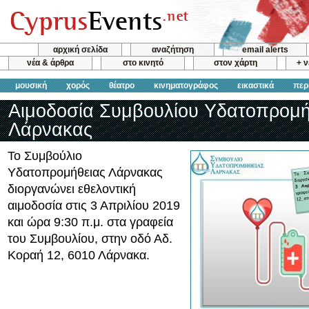
αρχική σελίδα
αναζήτηση
email alerts
νέα & άρθρα
στο κινητό
στον χάρτη
+ 
μουσική
χορός
θέατρο
κινηματογράφος
εικαστικά
περ
Αιμοδοσία Συμβουλίου Υδατοπρομή
Λάρνακας
Το Συμβούλιο
Υδατοπρομήθειας Λάρνακας
διοργανώνει εθελοντική
αιμοδοσία στις 3 Απριλίου 2019
και ώρα 9:30 π.μ. στα γραφεία
του Συμβουλίου, στην οδό Αδ.
Κοραή 12, 6010 Λάρνακα.