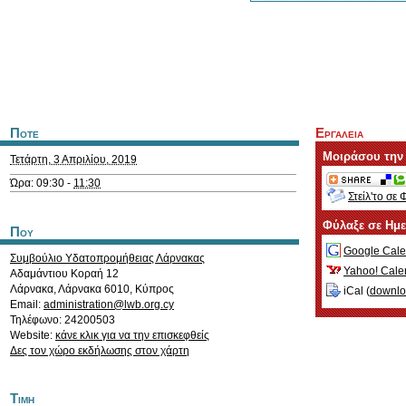
Ποτε
Εργαλεια
Μοιράσου την
Τετάρτη, 3 Απριλίου, 2019
Ώρα: 09:30 -
11:30
Στείλ'το σε 
Φύλαξε σε Ημ
Που
Google Cale
Συμβούλιο Υδατοπρομήθειας Λάρνακας
Yahoo! Cale
Αδαμάντιου Κοραή 12
Λάρνακα
,
Λάρνακα
6010
,
Κύπρος
iCal (
downl
Email:
administration@lwb.org.cy
Τηλέφωνο: 24200503
Website:
κάνε κλικ για να την επισκεφθείς
Δες τον χώρο εκδήλωσης στον χάρτη
Τιμη