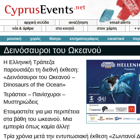
αρχική σελίδα
αναζήτηση
email alerts
νέα & άρθρα
στο κινητό
στον χάρτη
+ 
μουσική
χορός
θέατρο
κινηματογράφος
εικαστικά
περ
Δεινόσαυροι του Ωκεανού
Η Ελληνική Τράπεζα
παρουσιάζει τη διεθνή έκθεση:
«Δεινόσαυροι του Ωκεανού –
Dinosaurs of the Ocean»
Τεράστιοι – Πανίσχυροι –
Μυστηριώδεις
Ετοιμαστείτε για μια περιπέτεια
στα βάθη του ωκεανού. Μια
εμπειρία όπως καμία άλλη!
Τρία χρόνια μετά την εντυπωσιακή έκθεση «Ζωντανοί Δ