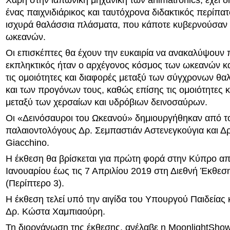
Χάρη στην ιαπωνική μηχανική των animatronics, έχει δ
ένας παιχνιδιάρικος και ταυτόχρονα διδακτικός περίπα
ισχυρά θαλάσσια πλάσματα, που κάποτε κυβερνούσαν 
ωκεανών.
Οι επισκέπτες θα έχουν την ευκαιρία να ανακαλύψουν
εκπληκτικός ήταν ο αρχέγονος κόσμος των ωκεανών κα
τις ομοιότητες και διαφορές μεταξύ των σύγχρονων θ
και των προγόνων τους, καθώς επίσης τις ομοιότητες κ
μεταξύ των χερσαίων και υδρόβιων δεινοσαύρων.
Οι «Δεινόσαυροι του Ωκεανού» δημιουργήθηκαν από τ
παλαιοντολόγους Δρ. Σεμπαστιάν Αστενεγκούγια και Δρ
Giacchino.
Η έκθεση θα βρίσκεται για πρώτη φορά στην Κύπρο απ
Ιανουαρίου έως τις 7 Απριλίου 2019 στη Διεθνή Έκθε
(Περίπτερο 3).
Η έκθεση τελεί υπό την αιγίδα του Υπουργού Παιδείας 
Δρ. Κώστα Χαμπιαούρη.
Τη διοργάνωση της έκθεσης, ανέλαβε η MoonlightShow