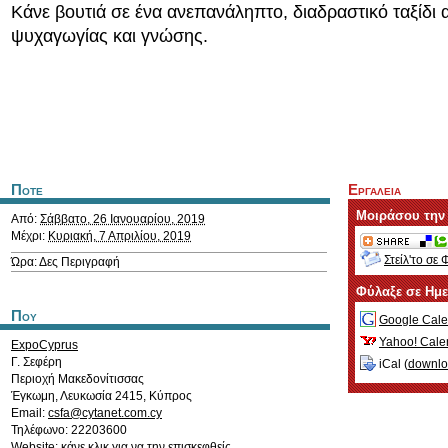
Κάνε βουτιά σε ένα ανεπανάληπτο, διαδραστικό ταξίδι
ψυχαγωγίας και γνώσης.
Ποτε
Εργαλεια
Μοιράσου την
Από:
Σάββατο, 26 Ιανουαρίου, 2019
Μέχρι:
Κυριακή, 7 Απριλίου, 2019
Στείλ'το σε 
Ώρα: Δες Περιγραφή
Φύλαξε σε Ημ
Που
Google Cale
Yahoo! Cale
ExpoCyprus
Γ. Σεφέρη
iCal (
downl
Περιοχή Μακεδονίτισσας
Έγκωμη
,
Λευκωσία
2415
,
Κύπρος
Email:
csfa@cytanet.com.cy
Τηλέφωνο: 22203600
Website:
κάνε κλικ για να την επισκεφθείς