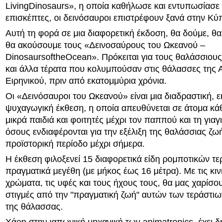
LivingDinosaurs», η οποία καθήλωσε και εντυπωσίασε 
επισκέπτες, οι δεινόσαυροι επιστρέφουν ξανά στην Κύ
Αυτή τη φορά σε μια διαφορετική έκδοση, θα δούμε, θ
θα ακούσουμε τους «Δεινοσαύρους του Ωκεανού –
DinosaursoftheOcean». Πρόκειται για τους θαλάσσιου
και άλλα τέρατα που κολυμπούσαν στις θάλασσες της Α
Ειρηνικού, πριν από εκατομμύρια χρόνια.
Οι «Δεινόσαυροι του Ωκεανού» είναι μια διαδραστική, ε
ψυχαγωγική έκθεση, η οποία απευθύνεται σε άτομα κάθ
μικρά παιδιά και φοιτητές μέχρι τον παππού και τη γιαγι
όσους ενδιαφέρονται για την εξέλιξη της θαλάσσιας ζω
προϊστορική περίοδο μέχρι σήμερα.
Η έκθεση φιλοξενεί 15 διαφορετικά είδη ρομποτικών τε
πραγματικά μεγέθη (με μήκος έως 16 μέτρα). Με τις κιν
χρώματα, τις υφές και τους ήχους τους, θα μας χαρίσο
στιγμές από την "πραγματική ζωή" αυτών των τεράστι
της θάλασσας.