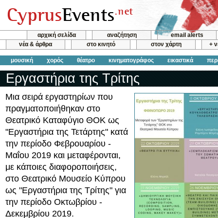
αρχική σελίδα
αναζήτηση
email alerts
νέα & άρθρα
στο κινητό
στον χάρτη
+ 
μουσική
χορός
θέατρο
κινηματογράφος
εικαστικά
περ
Εργαστήρια της Τρίτης
Μια σειρά εργαστηρίων που
πραγματοποιήθηκαν στο
Θεατρικό Καταφύγιο ΘΟΚ ως
"Εργαστήρια της Τετάρτης" κατά
την περίοδο Φεβρουαρίου -
Μαΐου 2019 και μεταφέρονται,
με κάποιες διαφοροποιήσεις,
στο Θεατρικό Μουσείο Κύπρου
ως "Εργαστήρια της Τρίτης" για
την περίοδο Οκτωβρίου -
Δεκεμβρίου 2019.