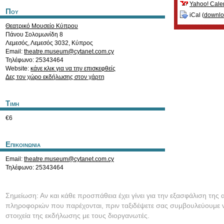
Yahoo! Cale
Που
iCal (
downl
Θεατρικό Μουσείο Κύπρου
Πάνου Σολομωνίδη 8
Λεμεσός
,
Λεμεσός
3032
,
Κύπρος
Email:
theatre.museum@cytanet.com.cy
Τηλέφωνο: 25343464
Website:
κάνε κλικ για να την επισκεφθείς
Δες τον χώρο εκδήλωσης στον χάρτη
Τιμη
€6
Επικοινωνια
Email:
theatre.museum@cytanet.com.cy
Τηλέφωνο: 25343464
Σημείωση: Αν και κάθε προσπάθεια έχει γίνει για την εξασφάλιση της 
πληροφοριών που παρέχονται, πριν ταξιδέψετε σας συμβουλεύουμε ν
στοιχεία της εκδήλωσης με τους διοργανωτές.