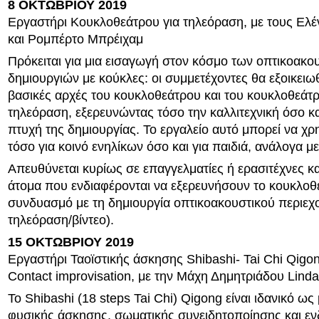
8 ΟΚΤΩΒΡΙΟΥ 2019
Εργαστήρι Κουκλοθεάτρου για τηλεόραση, με τους Ελ
και Ρομπέρτο Μπρέιχαμ
Πρόκειται για μια εισαγωγή στον κόσμο των οπτικοακο
δημιουργιών με κούκλες: οι συμμετέχοντες θα εξοικειωθ
βασικές αρχές του κουκλοθεάτρου και του κουκλοθεάτρ
τηλεόραση, εξερευνώντας τόσο την καλλιτεχνική όσο κα
πτυχή της δημιουργίας. Το εργαλείο αυτό μπορεί να χρ
τόσο για κοινό ενηλίκων όσο και για παιδιά, ανάλογα μ
Απευθύνεται κυρίως σε επαγγελματίες ή ερασιτέχνες κα
άτομα που ενδιαφέρονται να εξερευνήσουν το κουκλοθ
συνδυασμό με τη δημιουργία οπτικοακουστικού περιεχο
τηλεόραση/βίντεο).
15 ΟΚΤΩΒΡΙΟΥ 2019
Εργαστήρι Ταοϊστικής άσκησης Shibashi- Tai Chi Qigo
Contact improvisation, με την Μάχη Δημητριάδου Linda
Το Shibashi (18 steps Tai Chi) Qigong είναι ιδανικό ω
φυσικής άσκησης, σωματικής συνειδητοποίησης και ε