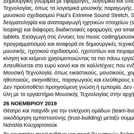
Δημιουργική γνωριμία με εφαρμογές, λογισμικά και υλ
Τεχνολογίας, όπως τα λογισμικά μουσικής παραγωγής 
μουσικού σχεδιασμού Paul’s Extreme Sound Stretch, S
δειγματοληψία και αναπαραγωγή ηχητικών στοιχείων (
looping) και διάφορες διαδικτυακές εφαρμογές για sma
tablets. Εισαγωγή στις έννοιες του music coding/μουσι
προγραμματισμού και αναφορά σε δημιουργικές τεχνικ
μουσικής, ηχητικού σχεδιασμού, ηχοτοπίων και πειραμα
κίνηση και κείμενο χρησιμοποιώντας τα πιο πάνω εργαλ
Απευθύνεται στο ευρύ κοινό και σε καλλιτέχνες που εν
Μουσική Τεχνολογία, όπως εικαστικούς, μουσικούς, χ
ηθοποιούς, σκηνοθέτες, παραγωγούς και ελεύθερους ε
Δεν προϋποθέτει προηγούμενη γνώση ή εμπειρία. Δεν 
ύλη με το εργαστήριο Μουσικής Τεχνολογίας στην αρχή
26 ΝΟΕΜΒΡΙΟΥ 2019
Θέατρο και παιχνίδι για την ενίσχυση ομάδων (team-buil
οικοδόμηση εμπιστοσύνης (trust-building) μεταξύ συμμ
Ναταλία Κουχαρτσιούκ