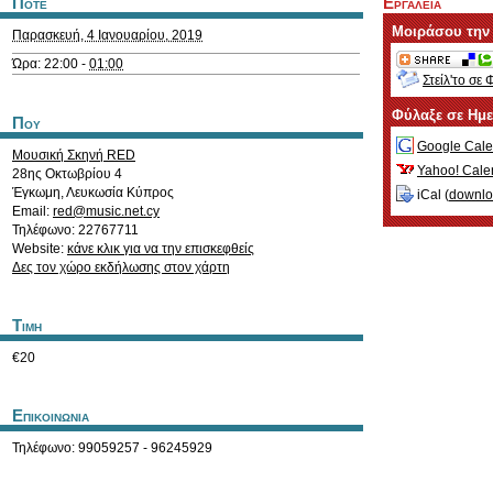
Ποτε
Εργαλεια
Μοιράσου την
Παρασκευή, 4 Ιανουαρίου, 2019
Ώρα: 22:00 -
01:00
Στείλ'το σε 
Φύλαξε σε Ημ
Που
Google Cale
Μουσική Σκηνή RED
Yahoo! Cale
28ης Οκτωβρίου 4
Έγκωμη
,
Λευκωσία
Κύπρος
iCal (
downl
Email:
red@music.net.cy
Τηλέφωνο: 22767711
Website:
κάνε κλικ για να την επισκεφθείς
Δες τον χώρο εκδήλωσης στον χάρτη
Τιμη
€20
Επικοινωνια
Τηλέφωνο: 99059257 - 96245929