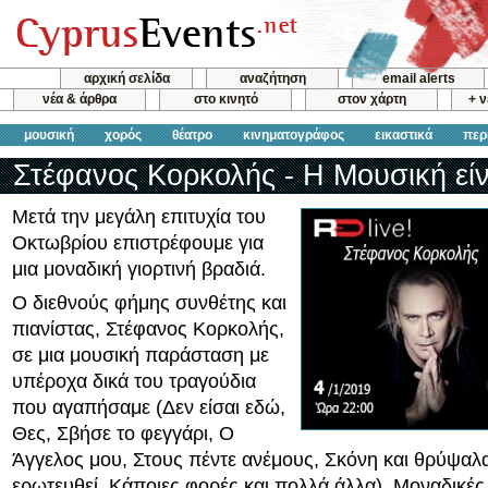
αρχική σελίδα
αναζήτηση
email alerts
νέα & άρθρα
στο κινητό
στον χάρτη
+ 
μουσική
χορός
θέατρο
κινηματογράφος
εικαστικά
περ
Στέφανος Κορκολής - Η Μουσική είν
Μετά την μεγάλη επιτυχία του
Οκτωβρίου επιστρέφουμε για
μια μοναδική γιορτινή βραδιά.
Ο διεθνούς φήμης συνθέτης και
πιανίστας, Στέφανος Κορκολής,
σε μια μουσική παράσταση με
υπέροχα δικά του τραγούδια
που αγαπήσαμε (Δεν είσαι εδώ,
Θες, Σβήσε το φεγγάρι, Ο
Άγγελος μου, Στους πέντε ανέμους, Σκόνη και θρύψαλα
ερωτευθεί, Κάποιες φορές και πολλά άλλα). Μοναδικές