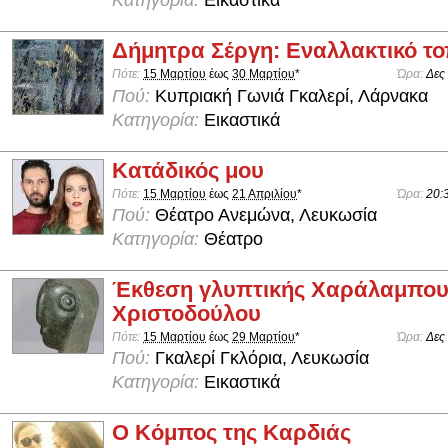
Κατηγορία:
Εικαστικά
Δήμητρα Σέργη: Εναλλακτικό το
Πότε:
15 Μαρτίου
έως
30 Μαρτίου
*
Ώρα:
Δες
Πού:
Κυπριακή Γωνιά Γκαλερί, Λάρνακα
Κατηγορία:
Εικαστικά
Κατάδικός μου
Πότε:
15 Μαρτίου
έως
21 Απριλίου
*
Ώρα:
20:
Πού:
Θέατρο Ανεμώνα, Λευκωσία
Κατηγορία:
Θέατρο
Έκθεση γλυπτικής Χαράλαμπο
Χριστοδούλου
Πότε:
15 Μαρτίου
έως
29 Μαρτίου
*
Ώρα:
Δες
Πού:
Γκαλερί Γκλόρια, Λευκωσία
Κατηγορία:
Εικαστικά
O Κόμπος της Καρδιάς