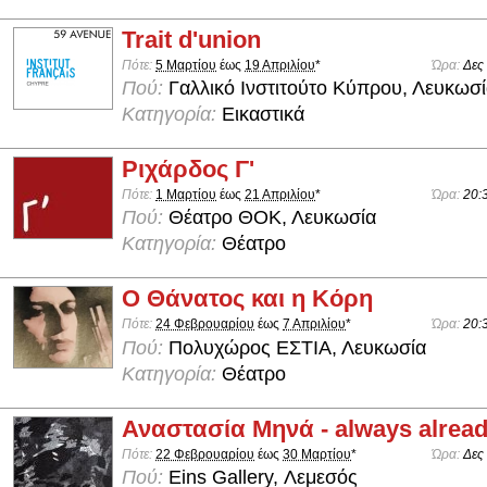
Trait d'union
Πότε:
5 Μαρτίου
έως
19 Απριλίου
*
Ώρα:
Δες
Πού:
Γαλλικό Ινστιτούτο Κύπρου, Λευκωσ
Κατηγορία:
Εικαστικά
Ριχάρδος Γ'
Πότε:
1 Μαρτίου
έως
21 Απριλίου
*
Ώρα:
20:
Πού:
Θέατρο ΘΟΚ, Λευκωσία
Κατηγορία:
Θέατρο
Ο Θάνατος και η Κόρη
Πότε:
24 Φεβρουαρίου
έως
7 Απριλίου
*
Ώρα:
20:
Πού:
Πολυχώρος ΕΣΤΙΑ, Λευκωσία
Κατηγορία:
Θέατρο
Αναστασία Μηνά - always alrea
Πότε:
22 Φεβρουαρίου
έως
30 Μαρτίου
*
Ώρα:
Δες
Πού:
Eins Gallery, Λεμεσός