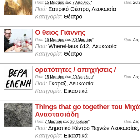
Πότε:
15 Μαρτίου
έως
7 Απριλίου
*
Ώρα:
20:
Πού:
Σατιρικό Θέατρο, Λευκωσία
Κατηγορία:
Θέατρο
Ο θείος Γιάννης
Πότε:
15 Μαρτίου
έως
30 Μαρτίου
*
Ώρα:
Δες
Πού:
WhereHaus 612, Λευκωσία
Κατηγορία:
Θέατρο
ορατότητες / απηχήσεις /
Πότε:
15 Μαρτίου
έως
20 Απριλίου
*
Ώρα:
Δες
Πού:
Γκαραζ, Λευκωσία
Κατηγορία:
Εικαστικά
Things that go together του Μιχ
Αναστασιάδη
Πότε:
7 Μαρτίου
έως
20 Ιουλίου
*
Ώρα:
Δες
Πού:
Δημοτικό Κέντρο Τεχνών Λευκωσίας,
Κατηγορία:
Εικαστικά