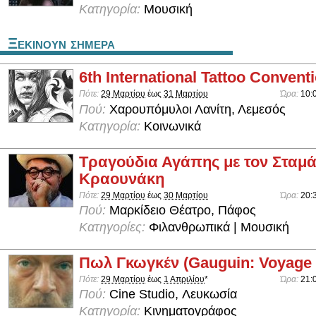
Κατηγορία:
Μουσική
Ξεκινουν σημερα
6th International Tattoo Convent
Πότε:
29 Μαρτίου
έως
31 Μαρτίου
Ώρα:
10:0
Πού:
Χαρουπόμυλοι Λανίτη, Λεμεσός
Κατηγορία:
Κοινωνικά
Τραγούδια Αγάπης με τον Σταμ
Κραουνάκη
Πότε:
29 Μαρτίου
έως
30 Μαρτίου
Ώρα:
20:
Πού:
Μαρκίδειο Θέατρο, Πάφος
Κατηγορίες:
Φιλανθρωπικά | Μουσική
Πωλ Γκωγκέν (Gauguin: Voyage d
Πότε:
29 Μαρτίου
έως
1 Απριλίου
*
Ώρα:
21:
Πού:
Cine Studio, Λευκωσία
Κατηγορία:
Κινηματογράφος