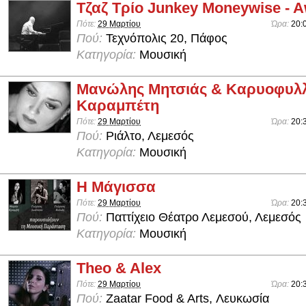
Τζαζ Τρίο Junkey Moneywise - 
Πότε:
29 Μαρτίου
Ώρα:
20:
Πού:
Τεχνόπολις 20, Πάφος
Κατηγορία:
Μουσική
Μανώλης Μητσιάς & Καρυοφυλ
Καραμπέτη
Πότε:
29 Μαρτίου
Ώρα:
20:
Πού:
Ριάλτο, Λεμεσός
Κατηγορία:
Μουσική
Η Μάγισσα
Πότε:
29 Μαρτίου
Ώρα:
20:
Πού:
Παττίχειο Θέατρο Λεμεσού, Λεμεσός
Κατηγορία:
Μουσική
Theo & Alex
Πότε:
29 Μαρτίου
Ώρα:
20:
Πού:
Zaatar Food & Arts, Λευκωσία