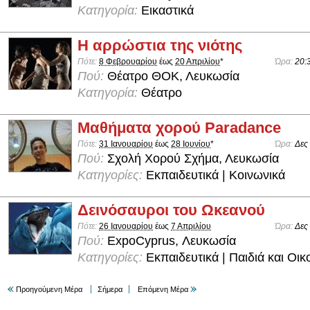
Κατηγορία:
Εικαστικά
Η αρρώστια της νιότης
Πότε:
8 Φεβρουαρίου
έως
20 Απριλίου
*
Ώρα:
20:
Πού:
Θέατρο ΘΟΚ, Λευκωσία
Κατηγορία:
Θέατρο
Μαθήματα χορού Paradance
Πότε:
31 Ιανουαρίου
έως
28 Ιουνίου
*
Ώρα:
Δες
Πού:
Σχολή Χορού Σχήμα, Λευκωσία
Κατηγορίες:
Εκπαιδευτικά | Κοινωνικά
Δεινόσαυροι του Ωκεανού
Πότε:
26 Ιανουαρίου
έως
7 Απριλίου
Ώρα:
Δες
Πού:
ExpoCyprus, Λευκωσία
Κατηγορίες:
Εκπαιδευτικά | Παιδιά και Οικ
Προηγούμενη Μέρα
Σήμερα
Επόμενη Μέρα