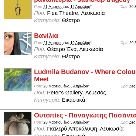
Πότε:
21 Μαρτίου
έως
12 Απριλίου
*
Ώρα:
20:
Πού:
Flea Theatre, Λευκωσία
Κατηγορία:
Θέατρο
Βανίλια
Πότε:
21 Μαρτίου
έως
19 Απριλίου
*
Ώρα:
20:
Πού:
Θέατρο Ένα, Λευκωσία
Κατηγορία:
Θέατρο
Ludmila Budanov - Where Colou
Meet
Πότε:
20 Μαρτίου
έως
3 Απριλίου
*
Ώρα:
Δες
Πού:
Peter's Gallery, Λεμεσός
Κατηγορία:
Εικαστικά
Ουτοπίες - Παναγιώτης Πασάντ
Πότε:
20 Μαρτίου
έως
5 Απριλίου
*
Ώρα:
Δες
Πού:
Γκαλερύ Αποκάλυψη, Λευκωσία