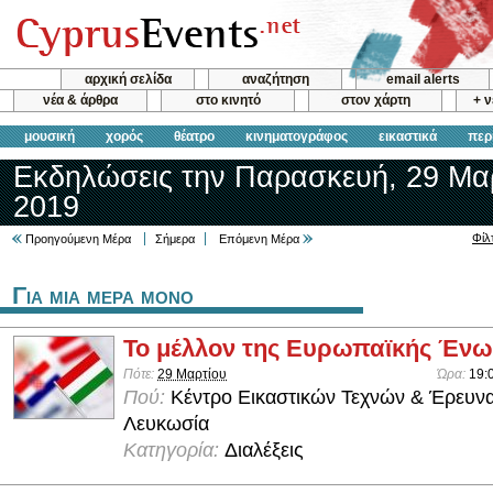
αρχική σελίδα
αναζήτηση
email alerts
νέα & άρθρα
στο κινητό
στον χάρτη
+ 
μουσική
χορός
θέατρο
κινηματογράφος
εικαστικά
περ
Εκδηλώσεις την Παρασκευή, 29 Μαρ
2019
Φίλ
Προηγούμενη Μέρα
Σήμερα
Επόμενη Μέρα
Για μια μερα μονο
Το μέλλον της Ευρωπαϊκής Έν
Πότε:
29 Μαρτίου
Ώρα:
19:
Πού:
Κέντρο Εικαστικών Τεχνών & Έρευν
Λευκωσία
Κατηγορία:
Διαλέξεις