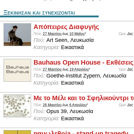
Ξεκινησαν και συνεχιζονται
Απόπειρες Διαφυγής
Πότε:
27 Μαρτίου
έως
10 Μαΐου
*
Ώρα:
Δες
Πού:
Art Seen, Λευκωσία
Κατηγορία:
Εικαστικά
Bauhaus Open House - Εκθέσεις
Πότε:
27 Μαρτίου
έως
19 Απριλίου
*
Ώρα:
Δες
Πού:
Goethe-Institut Zypern, Λευκωσία
Κατηγορία:
Εικαστικά
Με το Μέλι και το Σφηλικούντρι 
Πότε:
26 Μαρτίου
έως
6 Απριλίου
*
Ώρα:
Δες
Πού:
Opus 39, Λευκωσία
Κατηγορία:
Εικαστικά
pανωλεθρίa - stand-up tragedy