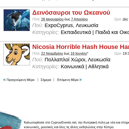
Δεινόσαυροι του Ωκεανού
Πότε:
26 Ιανουαρίου
έως
7 Απριλίου
Ώρα:
Δες
Πού:
ExpoCyprus, Λευκωσία
Κατηγορίες:
Εκπαιδευτικά | Παιδιά και Οικ
Nicosia Horrible Hash House Har
Πότε:
22 Νοεμβρίου
έως
16 Ιουνίου
*
Ώρα:
19:
Πού:
Πολλαπλοί Χώροι, Λευκωσία
Κατηγορίες:
Κοινωνικά | Αθλητικά
Προηγούμενη Μέρα
Σήμερα
Επόμενη Μέρα
Καλωσορίσατε στο CyprusEvents.net, την Κυπριακή πύλη με νέα και πληροφο
κοινωνικές, μουσικές και όλες τις άλλες εκδηλώσεις στην Κύπρο.