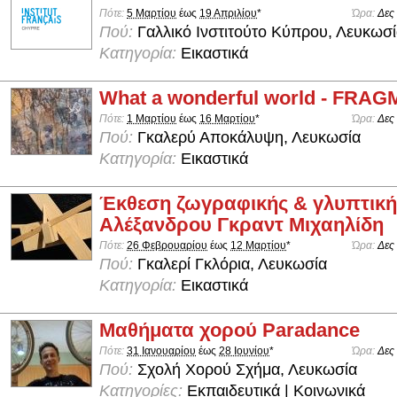
Πότε:
5 Μαρτίου
έως
19 Απριλίου
*
Ώρα:
Δες
Πού:
Γαλλικό Ινστιτούτο Κύπρου, Λευκωσ
Κατηγορία:
Εικαστικά
What a wonderful world - FRA
Πότε:
1 Μαρτίου
έως
16 Μαρτίου
*
Ώρα:
Δες
Πού:
Γκαλερύ Αποκάλυψη, Λευκωσία
Κατηγορία:
Εικαστικά
Έκθεση ζωγραφικής & γλυπτική
Αλέξανδρου Γκραντ Μιχαηλίδη
Πότε:
26 Φεβρουαρίου
έως
12 Μαρτίου
*
Ώρα:
Δες
Πού:
Γκαλερί Γκλόρια, Λευκωσία
Κατηγορία:
Εικαστικά
Μαθήματα χορού Paradance
Πότε:
31 Ιανουαρίου
έως
28 Ιουνίου
*
Ώρα:
Δες
Πού:
Σχολή Χορού Σχήμα, Λευκωσία
Κατηγορίες:
Εκπαιδευτικά | Κοινωνικά