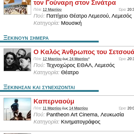
τον Γούναρη στον Σινάτρα
Πότε:
12 Μαρτίου
Ώρα:
20:
Πού:
Παττίχειο Θέατρο Λεμεσού, Λεμεσός
Κατηγορία:
Μουσική
Ξεκινουν σημερα
Ο Καλός Άνθρωπος του Σετσου
Πότε:
12 Μαρτίου
έως
24 Μαρτίου
*
Ώρα:
20:
Πού:
Τεχνοχώρος ΕΘΑΛ, Λεμεσός
Κατηγορία:
Θέατρο
Ξεκινησαν και συνεχιζονται
Καπερναούμ
Πότε:
11 Μαρτίου
έως
14 Μαρτίου
Ώρα:
20:
Πού:
Pantheon Art Cinema, Λευκωσία
Κατηγορία:
Κινηματογράφος