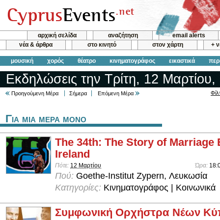
αρχική σελίδα
αναζήτηση
email alerts
νέα & άρθρα
στο κινητό
στον χάρτη
+ 
μουσική
χορός
θέατρο
κινηματογράφος
εικαστικά
περ
Εκδηλώσεις την Τρίτη, 12 Μαρτίου,
Φίλ
Προηγούμενη Μέρα
Σήμερα
Επόμενη Μέρα
Για μια μερα μονο
The 34th: The Story of Marriage 
Ireland
Πότε:
12 Μαρτίου
Ώρα:
18:
Πού:
Goethe-Institut Zypern, Λευκωσία
Κατηγορίες:
Κινηματογράφος | Κοινωνικά
Συμφωνική Ορχήστρα Νέων Κύ