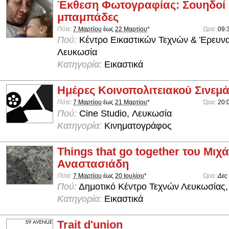
Έκθεση Φωτογραφίας: Σουηδοί 
μπαμπάδες
Πότε:
7 Μαρτίου
έως
22 Μαρτίου
*
Ώρα:
09:
Πού:
Κέντρο Εικαστικών Τεχνών & Έρευν
Λευκωσία
Κατηγορία:
Εικαστικά
Ημέρες Κοινοπολιτειακού Σινεμά
Πότε:
7 Μαρτίου
έως
21 Μαρτίου
*
Ώρα:
20:
Πού:
Cine Studio, Λευκωσία
Κατηγορία:
Κινηματογράφος
Things that go together του Μιχ
Αναστασιάδη
Πότε:
7 Μαρτίου
έως
20 Ιουλίου
*
Ώρα:
Δες
Πού:
Δημοτικό Κέντρο Τεχνών Λευκωσίας,
Κατηγορία:
Εικαστικά
Trait d'union