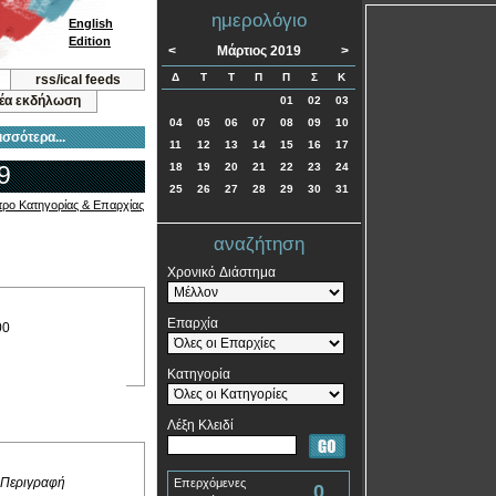
ημερολόγιο
English
Edition
<
Μάρτιος 2019
>
Δ
Τ
Τ
Π
Π
Σ
Κ
rss/ical feeds
νέα εκδήλωση
01
02
03
04
05
06
07
08
09
10
ισσότερα...
11
12
13
14
15
16
17
9
18
19
20
21
22
23
24
25
26
27
28
29
30
31
τρο Κατηγορίας & Επαρχίας
αναζήτηση
Χρονικό Διάστημα
Επαρχία
00
Κατηγορία
Λέξη Κλειδί
 Περιγραφή
Επερχόμενες
0