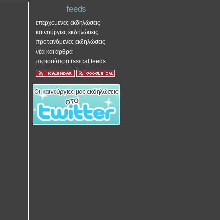
feeds
επερχόμενες εκδηλώσεις
καινούργιες εκδηλώσεις
προτεινόμενες εκδηλώσεις
νέα και άρθρα
περισσότερα rss/ical feeds