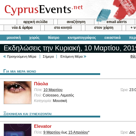
αρχική σελίδα
αναζήτηση
email alerts
νέα & άρθρα
στο κινητό
στον χάρτη
+ 
μουσική
χορός
θέατρο
κινηματογράφος
εικαστικά
περ
Εκδηλώσεις την Κυριακή, 10 Μαρτίου, 201
Φίλ
Προηγούμενη Μέρα
Σήμερα
Επόμενη Μέρα
Για μια μερα μονο
Πάολα
Πότε:
10 Μαρτίου
Ώρα:
23:
Πού:
Colosseo, Λεμεσός
Κατηγορία:
Μουσική
Ξεκινησαν και συνεχιζονται
Elevator
Πότε:
9 Μαρτίου
έως
15 Απριλίου
*
Ώρα:
Δες