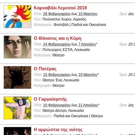
Καρναβάλι Λεμεσού 2019
Πότε:
28 Φεβρουαρίου
έως
10 Μαρτίου
Ώρα:
Δες
Πού:
Πολλαπλοί Χώροι, Λεμεσός
Κατηγορίες:
Φεστιβάλ | Παιδιά και Οικογένεια
Ο Θάνατος και η Κόρη
Πότε:
24 Φεβρουαρίου
έως
7 Απριλίου
*
Ώρα:
20:
Πού:
Πολυχώρος ΕΣΤΙΑ, Λευκωσία
Κατηγορία:
Θέατρο
Ο Πατέρας
Πότε:
15 Φεβρουαρίου
έως
10 Μαρτίου
*
Ώρα:
20:
Πού:
Θέατρο Ένα, Λευκωσία
Κατηγορία:
Θέατρο
Ο Γαργαληστής
Πότε:
10 Φεβρουαρίου
έως
21 Απριλίου
*
Ώρα:
Δες
Πού:
Θέατρο Δέντρο, Λευκωσία
Κατηγορίες:
Παιδιά και Οικογένεια | Θέατρο
Η αρρώστια της νιότης