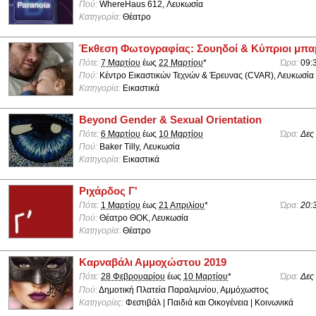
Πού:
WhereHaus 612, Λευκωσία
Κατηγορία:
Θέατρο
Έκθεση Φωτογραφίας: Σουηδοί & Κύπριοι μπ
Πότε:
7 Μαρτίου
έως
22 Μαρτίου
*
Ώρα:
09:
Πού:
Κέντρο Εικαστικών Τεχνών & Έρευνας (CVAR), Λευκωσία
Κατηγορία:
Εικαστικά
Beyond Gender & Sexual Orientation
Πότε:
6 Μαρτίου
έως
10 Μαρτίου
Ώρα:
Δες
Πού:
Baker Tilly, Λευκωσία
Κατηγορία:
Εικαστικά
Ριχάρδος Γ'
Πότε:
1 Μαρτίου
έως
21 Απριλίου
*
Ώρα:
20:
Πού:
Θέατρο ΘΟΚ, Λευκωσία
Κατηγορία:
Θέατρο
Καρναβάλι Αμμοχώστου 2019
Πότε:
28 Φεβρουαρίου
έως
10 Μαρτίου
*
Ώρα:
Δες
Πού:
Δημοτική Πλατεία Παραλιμνίου, Αμμόχωστος
Κατηγορίες:
Φεστιβάλ | Παιδιά και Οικογένεια | Κοινωνικά