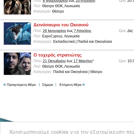
Πότε:
8 Φεβρουαρίου
έως
20 Απριλίου
*
Ώρα:
20:
Πού:
Θέατρο ΘΟΚ, Λευκωσία
Κατηγορία:
Θέατρο
Δεινόσαυροι του Ωκεανού
Πότε:
26 Ιανουαρίου
έως
7 Απριλίου
Ώρα:
Δες
Πού:
ExpoCyprus, Λευκωσία
Κατηγορίες:
Εκπαιδευτικά | Παιδιά και Οικογένεια
Ο τυχερός στρατιώτης
Πότε:
21 Οκτωβρίου
έως
17 Μαρτίου
*
Ώρα:
10:
Πού:
Θέατρο ΘΟΚ, Λευκωσία
Κατηγορίες:
Παιδιά και Οικογένεια | Θέατρο
Προηγούμενη Μέρα
Σήμερα
Επόμενη Μέρα
Καλωσορίσατε στο CyprusEvents.net, την Κυπριακή πύλη με νέα και πληροφο
Χρησιμοποιούμε cookies για την εξατομίκευση π
κοινωνικές, μουσικές και όλες τις άλλες εκδηλώσεις στην Κύπρο.