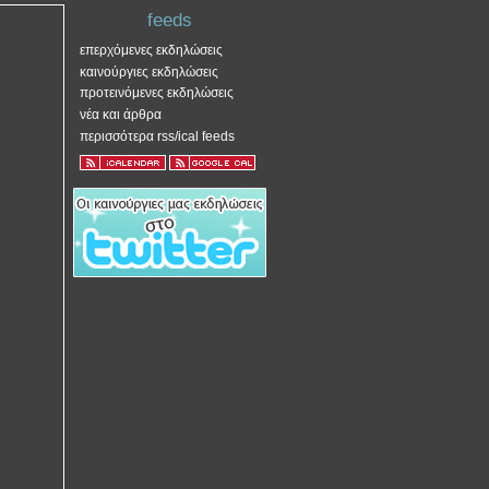
feeds
επερχόμενες εκδηλώσεις
καινούργιες εκδηλώσεις
προτεινόμενες εκδηλώσεις
νέα και άρθρα
περισσότερα rss/ical feeds