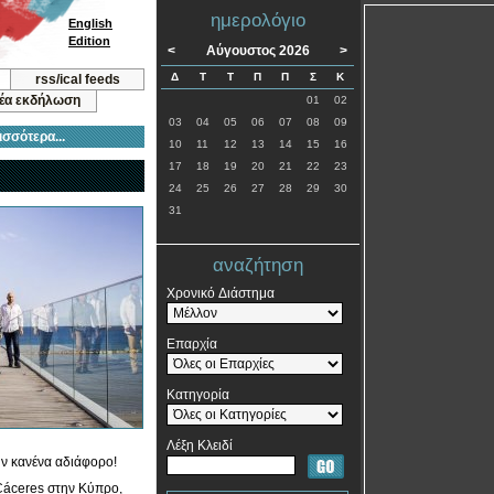
ημερολόγιο
English
Edition
<
Αύγουστος 2026
>
Δ
Τ
Τ
Π
Π
Σ
Κ
rss/ical feeds
νέα εκδήλωση
01
02
03
04
05
06
07
08
09
ισσότερα...
10
11
12
13
14
15
16
17
18
19
20
21
22
23
24
25
26
27
28
29
30
31
αναζήτηση
Χρονικό Διάστημα
Επαρχία
Κατηγορία
Λέξη Κλειδί
υν κανένα αδιάφορο!
 Cáceres στην Κύπρο,