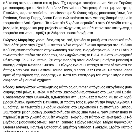
ειδίκευση στην τρομπέτα και τη jazz. Έχει πραγματοποιήσει συναυλίες σε Ευρώπ
με αποκορύφωμα το North Sea Jazz Festival του Ρότερνταμ όπου εμφανίστηκε τρ
Επιπλέον, παρακολουθεί master classes με διεθνούς φήμης μουσικούς όπως Barr
Redman, Snarky Puppy, Aaron Parks ενώ εισάγεται στον Αυτοσχεδιασμό της Lati
τρομπετίστα Amik Querra. Τα τελευταία 5 χρόνια περιοδεύει στην Ολλανδία και η
jazz, latin, reggae και pop projects καταλήγοντας και πάλι στον τόπο καταγωγής τ
τρομπέτα και να συμπράξει με διάφορα μουσικά σχήματα.
Γιώργος Μορφίτης
: γεννημένος στη Λεμεσό, ξεκινάει τα μαθήματα κλασσικού πιά
Σπουδάζει jazz στην Σχολή Φίλιππου Νάκα στην Αθήνα και αργότερα στο I.S.A κο
Κούβας επικεντρώνοντας στην κλασσική σύνθεση, ενορχήστρωση & Jazz / Latin 
τελειοποιείται πλέον στο είδος του, ολοκληρώνοντας το Β.Α & Μ.Α στο κονσερβατ
Ρότερνταμ. Το 2012 μετακομίζει στην Μαδρίτη όπου διδάσκει μοντέρνα μουσική 
κονσερβατόριο Katarina Gurska. Ο Γιώργος έχει συμμετάσχει σε πολλά γνωστά φ
όπως North Sea Jazz Festival Round Town, Madrid Jazz Festival, Paradise Place 
κρατική τηλεόραση της Μαδρίτης κ.α. Κατά την επιστροφή του στην Κύπρο εμφανίζ
διαφορετικά μουσικά σχήματα.
Ρόδος Παναγιώτου
: καταξιωμένος Κύπριος drummer, απόγονος οικογένειας μουσ
σκηνής από μόλις 10 ετών. Μετά από μακροχρόνιες σπουδές στο Ελληνικό Ωδείο
Conservatory στην Ολλανδία, εξειδικεύεται στη Latin-Jazz & World Μusic και ιδρύ
βραζιλιάνικων κρουστών Batukinio, με πρώτη τους εμφάνισή την έναρξη Αγώνω
Ευρώπης. Τα τελευταία 10 χρόνια διδάσκει στο Eυρωπαϊκό Πανεπιστήμιο Κύπρου
Συμπράττει με δημοφιλή μουσικά σχήματα όπως Blue Wire & New Dimensions εν
περιοδεύει με το γνωστό συνθέτη Ανδρέα Γεωργίου σε Κύπρο και εξωτερικό. Ο Ρόδ
μεγάλους μουσικούς όπως: Hernan Romero, Γιώργο Νταλάρα, Μάριο Φραγκούλ
Debora Meyers, Παντελή Θαλασσινό, Δημήτρη Μπάσση, Γλυκερία, Στράτο Κύπρι