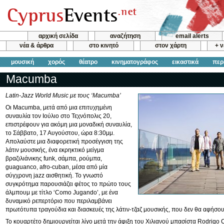
αρχική σελίδα
αναζήτηση
email alerts
νέα & άρθρα
στο κινητό
στον χάρτη
+ 
μουσική
χορός
θέατρο
κινηματογράφος
εικαστικά
περ
Macumba
Latin-Jazz World Music με τους ‘Macumba’
Οι Macumba, μετά από μια επιτυχημένη
συναυλία τον Ιούλιο στο Τεχνόπολις 20,
επιστρέφουν για ακόμη μια μοναδική συναυλία,
το Σάββατο, 17 Αυγούστου, ώρα 8:30μμ.
Απολαύστε μια διαφορετική προσέγγιση της
λάτιν μουσικής, ένα εκρηκτικό μείγμα
βραζιλιάνικης funk, σάμπα, ρούμπα,
guaguanco, afro-cuban, μέσα από μία
σύγχρονη jazz αισθητική. Το γνωστό
συγκρότημα παρουσιάζει φέτος το πρώτο τους
άλμπουμ με τίτλο ‘Como Jugando’, με ένα
δυναμικό ρεπερτόριο που περιλαμβάνει
πρωτότυπα τραγούδια και διασκευές της λάτιν-τζαζ μουσικής, που δεν θα αφήσο
Το κουαρτέτο δημιουργείται λίγο μετά την άφιξη του Χιλιανού μπασίστα Rodrigo