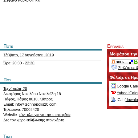
Στέφανο Κορκολλή κ.α.
Ποτε
Εργαλεια
Μοιράσου την
Σάββατο, 17 Αυγούστου, 2019
Ώρα: 20:30 -
22:30
Στείλ'το σε 
Φύλαξε σε Ημ
Που
Google Cale
Τεχνόπολις 20
Yahoo! Cale
Λεωφόρος Νικολάου Νικολαΐδη 18
Πάφος
,
Πάφος
8010
,
Κύπρος
iCal (
downl
Email:
info@technopolis20.com
Τηλέφωνο: 70002420
Website:
κάνε κλικ για να την επισκεφθείς
Δες τον χώρο εκδήλωσης στον χάρτη
Τιμη