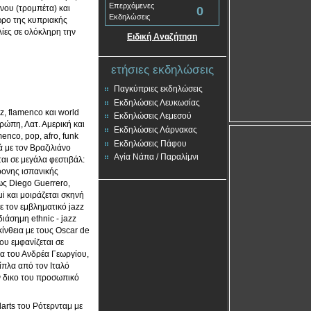
Επερχόμενες
νου (τρομπέτα) και
0
Εκδηλώσεις
ώρο της κυπριακής
ίες σε ολόκληρη την
Ειδική Αναζήτηση
ετήσιες εκδηλώσεις
Παγκύπριες εκδηλώσεις
Εκδηλώσεις Λευκωσίας
zz, flamenco και world
Εκδηλώσεις Λεμεσού
ρώπη, Λατ. Αμερική και
Εκδηλώσεις Λάρνακας
menco, pop, afro, funk
Εκδηλώσεις Πάφου
 με τον Βραζιλιάνο
Αγία Νάπα / Παραλίμνι
αι σε μεγάλα φεστιβάλ:
ρονης ισπανικής
ως Diego Guerrero,
i και μοιράζεται σκηνή
με τον εμβληματικό jazz
ιάσημη ethnic - jazz
κίνθεια με τους Oscar de
υ εμφανίζεται σε
α του Ανδρέα Γεωργίου,
ίπλα από τον Ιταλό
ον δικο του προσωπικό
arts του Ρότερνταμ με