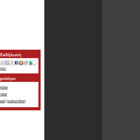
 Εκδήλωση
Φίλο
ερολόγιο
ndar
ndar
oad
) (
subscribe
)