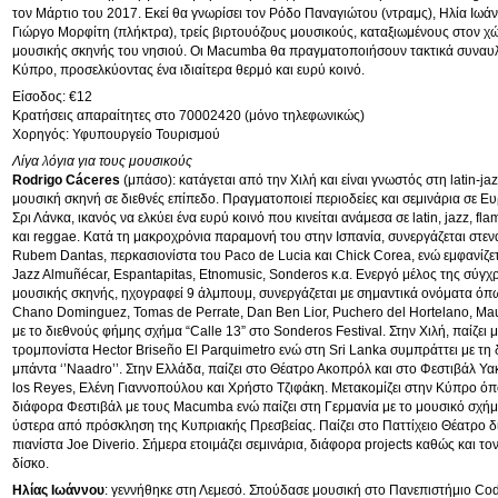
τον Μάρτιο του 2017. Εκεί θα γνωρίσει τον Ρόδο Παναγιώτου (ντραμς), Ηλία Ιωάν
Γιώργο Μορφίτη (πλήκτρα), τρείς βιρτουόζους μουσικούς, καταξιωμένους στoν χ
μουσικής σκηνής του νησιού. Οι Macumba θα πραγματοποιήσουν τακτικά συναυλ
Κύπρο, προσελκύοντας ένα ιδιαίτερα θερμό και ευρύ κοινό.
Είσοδος: €12
Κρατήσεις απαραίτητες στο 70002420 (μόνο τηλεφωνικώς)
Χορηγός: Υφυπουργείο Τουρισμού
Λίγα λόγια για τους μουσικούς
Rodrigo Cáceres
(μπάσο): κατάγεται από την Χιλή και είναι γνωστός στη latin-ja
μουσική σκηνή σε διεθνές επίπεδο. Πραγματοποιεί περιοδείες και σεμινάρια σε Ευ
Σρι Λάνκα, ικανός να ελκύει ένα ευρύ κοινό που κινείται ανάμεσα σε latin, jazz, fla
και reggae. Κατά τη μακροχρόνια παραμονή του στην Ισπανία, συνεργάζεται στενά
Rubem Dantas, περκασιονίστα του Paco de Lucia και Chick Corea, ενώ εμφανίζετ
Jazz Almuñécar, Espantapitas, Etnomusic, Sonderos κ.α. Ενεργό μέλος της σύγχ
μουσικής σκηνής, ηχογραφεί 9 άλμπουμ, συνεργάζεται με σημαντικά ονόματα όπ
Chano Dominguez, Tomas de Perrate, Dan Ben Lior, Puchero del Hortelano, Mau
με το διεθνούς φήμης σχήμα “Calle 13” στο Sonderos Festival. Στην Χιλή, παίζει 
τρομπονίστα Ηector Briseño El Parquimetro ενώ στη Sri Lanka συμπράττει με τη δ
μπάντα ‘’Naadro’’. Στην Ελλάδα, παίζει στο Θέατρο Ακοπρόλ και στο Φεστιβάλ Υα
los Reyes, Ελένη Γιαννοπούλου και Χρήστο Τζιφάκη. Μετακομίζει στην Κύπρο όπο
διάφορα Φεστιβάλ με τους Μacumba ενώ παίζει στη Γερμανία με το μουσικό σχήμ
ύστερα από πρόσκληση της Κυπριακής Πρεσβείας. Παίζει στο Παττίχειο Θέατρο δ
πιανίστα Joe Diverio. Σήμερα ετοιμάζει σεμινάρια, διάφορα projects καθώς και τ
δίσκο.
Ηλίας Ιωάννου
: γεννήθηκε στη Λεμεσό. Σπούδασε μουσική στο Πανεπιστήμιο Cod