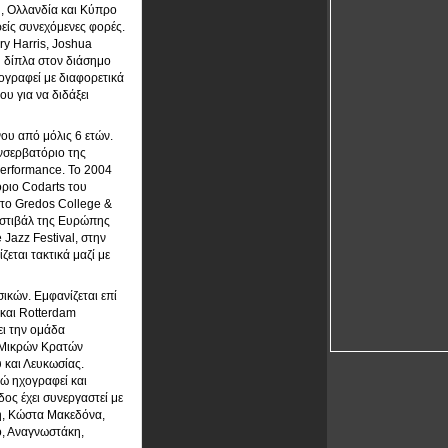
η, Ολλανδία και Κύπρο
είς συνεχόμενες φορές.
y Harris, Joshua
n δίπλα στον διάσημο
χογραφεί με διαφορετικά
ου για να διδάξει
νου από μόλις 6 ετών.
νσερβατόριο της
Performance. Το 2004
όριο Codarts του
στο Gredos College &
εστιβάλ της Ευρώπης
Jazz Festival, στην
εται τακτικά μαζί με
ικών. Εμφανίζεται επί
 και Rotterdam
ει την ομάδα
ν Μικρών Κρατών
 και Λευκωσίας.
ώ ηχογραφεί και
ος έχει συνεργαστεί με
η, Κώστα Μακεδόνα,
ο, Αναγνωστάκη,