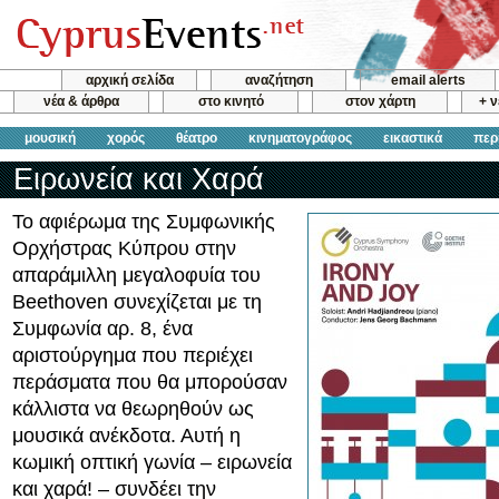
αρχική σελίδα
αναζήτηση
email alerts
νέα & άρθρα
στο κινητό
στον χάρτη
+ 
μουσική
χορός
θέατρο
κινηματογράφος
εικαστικά
περ
Ειρωνεία και Χαρά
Το αφιέρωμα της Συμφωνικής
Ορχήστρας Κύπρου στην
απαράμιλλη μεγαλοφυία του
Beethoven συνεχίζεται με τη
Συμφωνία αρ. 8, ένα
αριστούργημα που περιέχει
περάσματα που θα μπορούσαν
κάλλιστα να θεωρηθούν ως
μουσικά ανέκδοτα. Αυτή η
κωμική οπτική γωνία – ειρωνεία
και χαρά! – συνδέει την