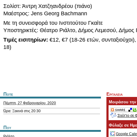
Σολίστ: Άντρη Χατζηανδρέου (πιάνο)
Μαέστρος: Jens Georg Bachmann
Με τη συνεισφορά του Ινστιτούτου Γκαίτε
Υποστηρικτές: Θέατρο Ριάλτο, Δήμος Λεμεσού, Δήμος
Τιμές εισιτηρίων:
€12, €7 (18-26 ετών, συνταξιούχοι),
18)
Ποτε
Εργαλεια
Μοιράσου την
Πέμπτη, 27 Φεβρουαρίου, 2020
Ώρα: Ξεκινά στις 20:30
Στείλ'το σε 
Φύλαξε σε Ημ
Που
Google Cale
Ριάλτο