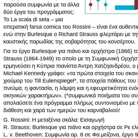
παρούσα συμφωνία με τα άλλα
δύο έργα του προγράμματος:
Το La scala di seta – μια
οπερατική farsa comica του Rossini – είναι ένα αυθεντ
ενώ στην Burlesque ο Richard Strauss φλερτάρει με την
καυστικής παρωδίας της σοβαρότητας του κονσέρτου.
Για το έργο Burlesque για πιάνο και ορχήστρα (1866) τ
Strauss (1864-1949) το οποίο με τη Συμφωνική Ορχή
ερμηνεύσει η Κύπρια πιανίστα Άντρη Χατζηανδρέου, ο 
Michael Kennedy γράφει: «τα πρώτα στοιχεία του σκαν
χιούμορ του Till Eulenspiegel*, τα στοιχεία πάθους του
πνεύμα, η φαντασία, η λάμψη και η εφευρετικότητα εν
σκηνικών χαρακτήρων». (*συμφωνικά ποιήματα του συν
απολαύσετε ένα πρόγραμμα πλήρως συντονισμένο με 
διάθεση και χαρά των ημερών του καρναβαλιού!
G. Rossini: H μεταξένια σκάλα: Εισαγωγή
R. Strauss: Burlesque για πιάνο και ορχήστρα σε Ρε ε
L. v. Beethoven: Συμφωνία αρ. 8 σε Φα μείζονα, έργο 