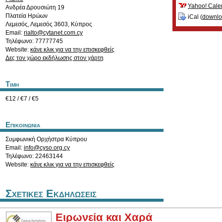
Yahoo! Cale
Ανδρέα Δρουσιώτη 19
Πλατεία Ηρώων
iCal (
downl
Λεμεσός
,
Λεμεσός
3603
,
Κύπρος
Email:
rialto@cytanet.com.cy
Τηλέφωνο: 77777745
Website:
κάνε κλικ για να την επισκεφθείς
Δες τον χώρο εκδήλωσης στον χάρτη
Τιμη
€12 / €7 / €5
Επικοινωνια
Συμφωνική Ορχήστρα Κύπρου
Email:
info@cyso.org.cy
Τηλέφωνο: 22463144
Website:
κάνε κλικ για να την επισκεφθείς
Σχετικες Εκδηλωσεις
Ειρωνεία και Χαρά