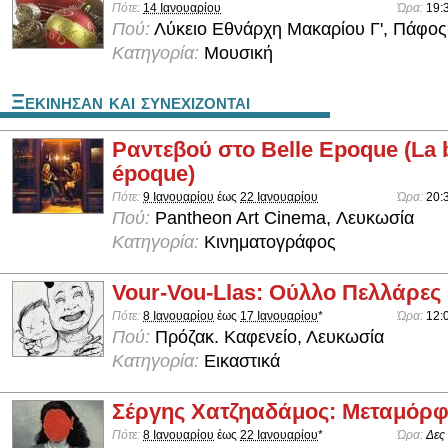
Πότε:
14 Ιανουαρίου
Ώρα:
19:
Πού:
Λύκειο Εθνάρχη Μακαρίου Γ', Πάφος
Κατηγορία:
Μουσική
Ξεκινησαν και συνεχιζονται
Ραντεβού στο Belle Epoque (La b
époque)
Πότε:
9 Ιανουαρίου
έως
22 Ιανουαρίου
Ώρα:
20:
Πού:
Pantheon Art Cinema, Λευκωσία
Κατηγορία:
Κινηματογράφος
Vour-Vou-Llas: Ούλλο Πελλάρες
Πότε:
8 Ιανουαρίου
έως
17 Ιανουαρίου
*
Ώρα:
12:
Πού:
Πρόζακ. Καφενείο, Λευκωσία
Κατηγορία:
Εικαστικά
Σέργης Χατζηαδάμος: Μεταμόρ
Πότε:
8 Ιανουαρίου
έως
22 Ιανουαρίου
*
Ώρα:
Δες