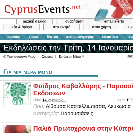
αρχική σελίδα
αναζήτηση
email alerts
νέα & άρθρα
στο κινητό
στον χάρτη
+ 
μουσική
χορός
θέατρο
κινηματογράφος
εικαστικά
περ
Εκδηλώσεις την Τρίτη, 14 Ιανουαρί
Φίλ
Προηγούμενη Μέρα
Σήμερα
Επόμενη Μέρα
Για μια μερα μονο
Φαίδρος Καβαλλάρης - Παρουσ
Εκδόσεων
Πότε:
14 Ιανουαρίου
Ώρα:
19:
Πού:
Αίθουσα Καστελλιώτισσα, Λευκωσία
Κατηγορία:
Παρουσιάσεις
Παλιά Πρωτοχρονιά στην Κύπρ