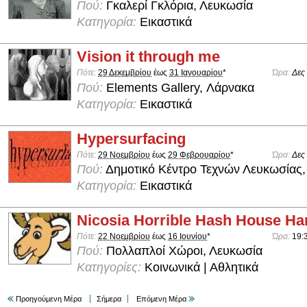
Πού:
Γκαλερί Γκλόρια, Λευκωσία
Κατηγορία:
Εικαστικά
Vision it through me
Πότε:
29 Δεκεμβρίου
έως
31 Ιανουαρίου
*
Ώρα:
Δες
Πού:
Elements Gallery, Λάρνακα
Κατηγορία:
Εικαστικά
Hypersurfacing
Πότε:
29 Νοεμβρίου
έως
29 Φεβρουαρίου
*
Ώρα:
Δες
Πού:
Δημοτικό Κέντρο Τεχνών Λευκωσίας,
Κατηγορία:
Εικαστικά
Nicosia Horrible Hash House Har
Πότε:
22 Νοεμβρίου
έως
16 Ιουνίου
*
Ώρα:
19:
Πού:
Πολλαπλοί Χώροι, Λευκωσία
Κατηγορίες:
Κοινωνικά | Αθλητικά
Προηγούμενη Μέρα
Σήμερα
Επόμενη Μέρα