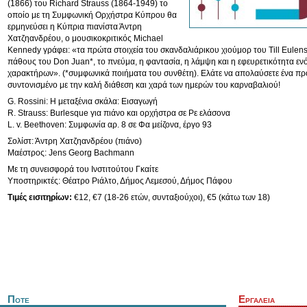
(1866) του Richard Strauss (1864-1949) το
οποίο με τη Συμφωνική Ορχήστρα Κύπρου θα
ερμηνεύσει η Κύπρια πιανίστα Άντρη
Χατζηανδρέου, ο μουσικοκριτικός Michael
Kennedy γράφει: «τα πρώτα στοιχεία του σκανδαλιάρικου χιούμορ του Till Eulensp
πάθους του Don Juan*, το πνεύμα, η φαντασία, η λάμψη και η εφευρετικότητα ε
χαρακτήρων». (*συμφωνικά ποιήματα του συνθέτη). Ελάτε να απολαύσετε ένα 
συντονισμένο με την καλή διάθεση και χαρά των ημερών του καρναβαλιού!
G. Rossini: H μεταξένια σκάλα: Εισαγωγή
R. Strauss: Burlesque για πιάνο και ορχήστρα σε Ρε ελάσονα
L. v. Beethoven: Συμφωνία αρ. 8 σε Φα μείζονα, έργο 93
Σολίστ: Άντρη Χατζηανδρέου (πιάνο)
Μαέστρος: Jens Georg Bachmann
Με τη συνεισφορά του Ινστιτούτου Γκαίτε
Υποστηρικτές: Θέατρο Ριάλτο, Δήμος Λεμεσού, Δήμος Πάφου
Τιμές εισιτηρίων:
€12, €7 (18-26 ετών, συνταξιούχοι), €5 (κάτω των 18)
Ποτε
Εργαλεια