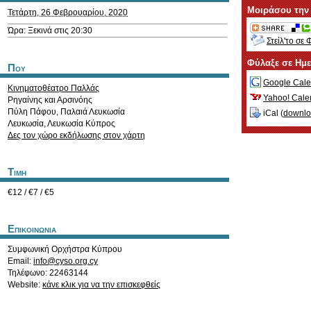
Μοιράσου την
Τετάρτη, 26 Φεβρουαρίου, 2020
Ώρα: Ξεκινά στις 20:30
Στείλ'το σε 
Φύλαξε σε Ημ
Που
Google Cale
Κινηματοθέατρο Παλλάς
Yahoo! Cale
Ρηγαίνης και Αρσινόης
Πύλη Πάφου, Παλαιά Λευκωσία
iCal (
downl
Λευκωσία
,
Λευκωσία
Κύπρος
Δες τον χώρο εκδήλωσης στον χάρτη
Τιμη
€12 / €7 / €5
Επικοινωνια
Συμφωνική Ορχήστρα Κύπρου
Email:
info@cyso.org.cy
Τηλέφωνο: 22463144
Website:
κάνε κλικ για να την επισκεφθείς