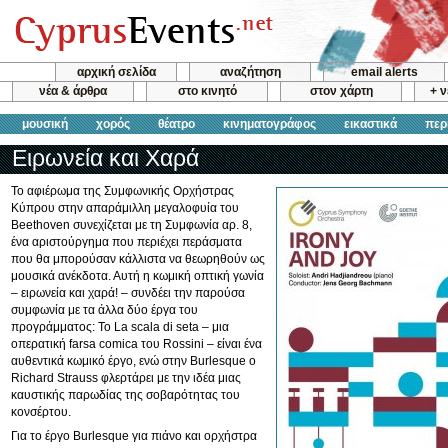
αρχική σελίδα
αναζήτηση
email alerts
νέα & άρθρα
στο κινητό
στον χάρτη
+ 
μουσική
χορός
θέατρο
κινηματογράφος
εικαστικά
περ
Ειρωνεία και Χαρά
Το αφιέρωμα της Συμφωνικής Ορχήστρας
Κύπρου στην απαράμιλλη μεγαλοφυία του
Beethoven συνεχίζεται με τη Συμφωνία αρ. 8,
ένα αριστούργημα που περιέχει περάσματα
που θα μπορούσαν κάλλιστα να θεωρηθούν ως
μουσικά ανέκδοτα. Αυτή η κωμική οπτική γωνία
– ειρωνεία και χαρά! – συνδέει την παρούσα
συμφωνία με τα άλλα δύο έργα του
προγράμματος: Το La scala di seta – μια
οπερατική farsa comica του Rossini – είναι ένα
αυθεντικά κωμικό έργο, ενώ στην Burlesque ο
Richard Strauss φλερτάρει με την ιδέα μιας
καυστικής παρωδίας της σοβαρότητας του
κονσέρτου.
Για το έργο Burlesque για πιάνο και ορχήστρα