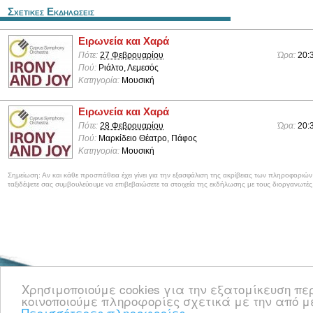
Σχετικες Εκδηλωσεις
Ειρωνεία και Χαρά
Πότε:
27 Φεβρουαρίου
Ώρα:
20:
Πού:
Ριάλτο, Λεμεσός
Κατηγορία:
Μουσική
Ειρωνεία και Χαρά
Πότε:
28 Φεβρουαρίου
Ώρα:
20:
Πού:
Μαρκίδειο Θέατρο, Πάφος
Κατηγορία:
Μουσική
Σημείωση: Αν και κάθε προσπάθεια έχει γίνει για την εξασφάλιση της ακρίβειας των πληροφοριώ
ταξιδέψετε σας συμβουλεύουμε να επιβεβαιώσετε τα στοιχεία της εκδήλωσης με τους διοργανωτές
Καλωσορίσατε στο CyprusEvents.net, την Κυπριακή πύλη με νέα και πληροφο
Χρησιμοποιούμε cookies για την εξατομίκευση π
κοινωνικές, μουσικές και όλες τις άλλες εκδηλώσεις στην Κύπρο.
κοινοποιούμε πληροφορίες σχετικά με την από μ
Περισσότερες πληροφορίες