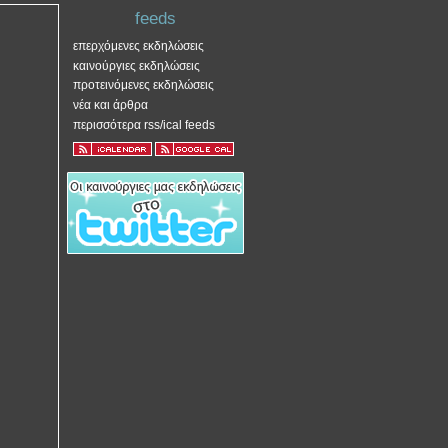
feeds
επερχόμενες εκδηλώσεις
καινούργιες εκδηλώσεις
προτεινόμενες εκδηλώσεις
νέα και άρθρα
περισσότερα rss/ical feeds