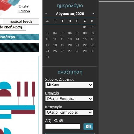
ημερολόγιο
English
Edition
<
Αύγουστος 2026
>
Δ
Τ
Τ
Π
Π
Σ
Κ
rss/ical feeds
νέα εκδήλωση
01
02
03
04
05
06
07
08
09
ισσότερα...
10
11
12
13
14
15
16
17
18
19
20
21
22
23
24
25
26
27
28
29
30
31
αναζήτηση
Χρονικό Διάστημα
Επαρχία
Κατηγορία
Λέξη Κλειδί