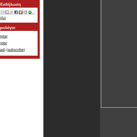
 Εκδήλωση
Φίλο
ερολόγιο
ndar
ndar
oad
) (
subscribe
)