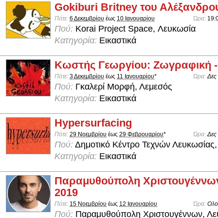
Gokiburi Britney του Αλέξανδρο
Πότε:
6 Δεκεμβρίου
έως
10 Ιανουαρίου
Ώρα:
19:
Πού:
Korai Project Space, Λευκωσία
Κατηγορία:
Εικαστικά
Κωστής Γεωργίου: Ζωγραφική -
Πότε:
3 Δεκεμβρίου
έως
11 Ιανουαρίου
*
Ώρα:
Δες
Πού:
Γκαλερί Μορφή, Λεμεσός
Κατηγορία:
Εικαστικά
Hypersurfacing
Πότε:
29 Νοεμβρίου
έως
29 Φεβρουαρίου
*
Ώρα:
Δες
Πού:
Δημοτικό Κέντρο Τεχνών Λευκωσίας,
Κατηγορία:
Εικαστικά
Παραμυθούπολη Χριστουγέννω
2019
Πότε:
15 Νοεμβρίου
έως
12 Ιανουαρίου
Ώρα:
Ολο
Πού:
Παραμυθούπολη Χριστουγέννων, Λε