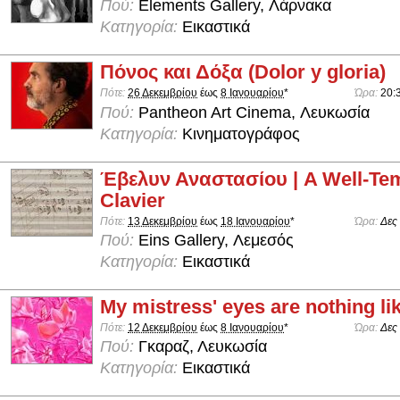
Πού:
Elements Gallery, Λάρνακα
Κατηγορία:
Εικαστικά
Πόνος και Δόξα (Dolor y gloria)
Πότε:
26 Δεκεμβρίου
έως
8 Ιανουαρίου
*
Ώρα:
20:
Πού:
Pantheon Art Cinema, Λευκωσία
Κατηγορία:
Κινηματογράφος
Έβελυν Αναστασίου | A Well-Te
Clavier
Πότε:
13 Δεκεμβρίου
έως
18 Ιανουαρίου
*
Ώρα:
Δες
Πού:
Eins Gallery, Λεμεσός
Κατηγορία:
Εικαστικά
My mistress' eyes are nothing li
Πότε:
12 Δεκεμβρίου
έως
8 Ιανουαρίου
*
Ώρα:
Δες
Πού:
Γκαραζ, Λευκωσία
Κατηγορία:
Εικαστικά