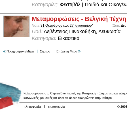
Κατηγορίες:
Φεστιβάλ | Παιδιά και Οικογέν
Μεταμορφώσεις - Βελγική Τέχνη
Πότε:
31 Οκτωβρίου
έως
27 Ιανουαρίου
*
Ώρα:
Δες
Πού:
Λεβέντειος Πινακοθήκη, Λευκωσία
Κατηγορία:
Εικαστικά
Προηγούμενη Μέρα
Σήμερα
Επόμενη Μέρα
Καλωσορίσατε στο CyprusEvents.net, την Κυπριακή πύλη με νέα και πληροφο
κοινωνικές, μουσικές και όλες τις άλλες εκδηλώσεις στην Κύπρο.
πληροφορίες
επικοινωνία
© 2008