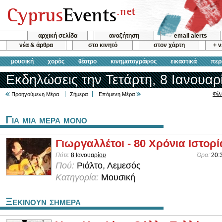
αρχική σελίδα
αναζήτηση
email alerts
νέα & άρθρα
στο κινητό
στον χάρτη
+ 
μουσική
χορός
θέατρο
κινηματογράφος
εικαστικά
περ
Εκδηλώσεις την Τετάρτη, 8 Ιανουαρ
Φίλ
Προηγούμενη Μέρα
Σήμερα
Επόμενη Μέρα
Για μια μερα μονο
Γιωργαλλέτοι - 80 Χρόνια Ιστορί
Πότε:
8 Ιανουαρίου
Ώρα:
20:
Πού:
Ριάλτο, Λεμεσός
Κατηγορία:
Μουσική
Ξεκινουν σημερα