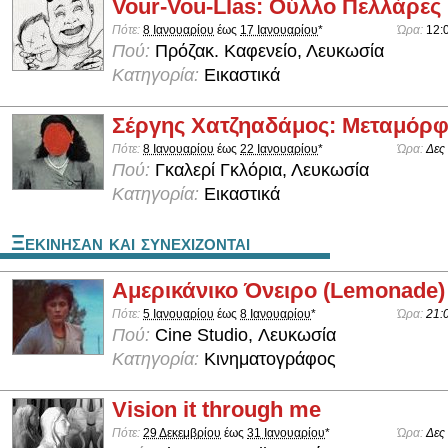
Vour-Vou-Llas: Ούλλο Πελλάρες
Πότε:
8 Ιανουαρίου
έως
17 Ιανουαρίου
*
Ώρα:
12:
Πού:
Πρόζακ. Καφενείο, Λευκωσία
Κατηγορία:
Εικαστικά
Σέργης Χατζηαδάμος: Μεταμόρ
Πότε:
8 Ιανουαρίου
έως
22 Ιανουαρίου
*
Ώρα:
Δες
Πού:
Γκαλερί Γκλόρια, Λευκωσία
Κατηγορία:
Εικαστικά
Ξεκινησαν και συνεχιζονται
Αμερικάνικο Όνειρο (Lemonade)
Πότε:
5 Ιανουαρίου
έως
8 Ιανουαρίου
*
Ώρα:
21:
Πού:
Cine Studio, Λευκωσία
Κατηγορία:
Κινηματογράφος
Vision it through me
Πότε:
29 Δεκεμβρίου
έως
31 Ιανουαρίου
*
Ώρα:
Δες