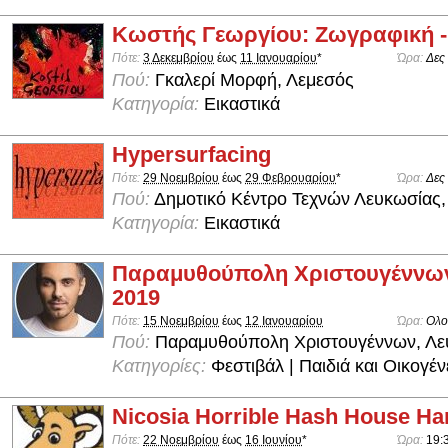
Κωστής Γεωργίου: Ζωγραφική -
Πότε:
3 Δεκεμβρίου
έως
11 Ιανουαρίου
*
Ώρα:
Δες
Πού:
Γκαλερί Μορφή, Λεμεσός
Κατηγορία:
Εικαστικά
Hypersurfacing
Πότε:
29 Νοεμβρίου
έως
29 Φεβρουαρίου
*
Ώρα:
Δες
Πού:
Δημοτικό Κέντρο Τεχνών Λευκωσίας,
Κατηγορία:
Εικαστικά
Παραμυθούπολη Χριστουγέννω
2019
Πότε:
15 Νοεμβρίου
έως
12 Ιανουαρίου
Ώρα:
Ολο
Πού:
Παραμυθούπολη Χριστουγέννων, Λε
Κατηγορίες:
Φεστιβάλ | Παιδιά και Οικογέν
Nicosia Horrible Hash House Har
Πότε:
22 Νοεμβρίου
έως
16 Ιουνίου
*
Ώρα:
19: