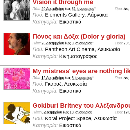
Vision it through me
Πότε:
29 Δεκεμβρίου
έως
31 Ιανουαρίου
*
Ώρα:
Δες
Πού:
Elements Gallery, Λάρνακα
Κατηγορία:
Εικαστικά
Πόνος και Δόξα (Dolor y gloria)
Πότε:
26 Δεκεμβρίου
έως
8 Ιανουαρίου
*
Ώρα:
20:
Πού:
Pantheon Art Cinema, Λευκωσία
Κατηγορία:
Κινηματογράφος
My mistress' eyes are nothing li
Πότε:
12 Δεκεμβρίου
έως
8 Ιανουαρίου
*
Ώρα:
Δες
Πού:
Γκαραζ, Λευκωσία
Κατηγορία:
Εικαστικά
Gokiburi Britney του Αλέξανδρο
Πότε:
6 Δεκεμβρίου
έως
10 Ιανουαρίου
Ώρα:
19:
Πού:
Korai Project Space, Λευκωσία
Κατηγορία:
Εικαστικά