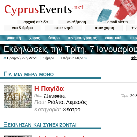
αρχική σελίδα
αναζήτηση
email alerts
νέα & άρθρα
στο κινητό
στον χάρτη
+ 
μουσική
χορός
θέατρο
κινηματογράφος
εικαστικά
περ
Εκδηλώσεις την Τρίτη, 7 Ιανουαρίο
Φίλ
Προηγούμενη Μέρα
Σήμερα
Επόμενη Μέρα
Για μια μερα μονο
Η Παγίδα
Πότε:
7 Ιανουαρίου
Ώρα:
20:
Πού:
Ριάλτο, Λεμεσός
Κατηγορία:
Θέατρο
Ξεκινησαν και συνεχιζονται