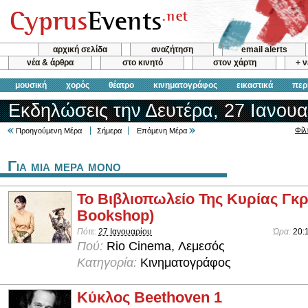
αρχική σελίδα
αναζήτηση
email alerts
νέα & άρθρα
στο κινητό
στον χάρτη
+ 
μουσική
χορός
θέατρο
κινηματογράφος
εικαστικά
περ
Εκδηλώσεις την Δευτέρα, 27 Ιανουα
Φίλ
Προηγούμενη Μέρα
Σήμερα
Επόμενη Μέρα
Για μια μερα μονο
Το Βιβλιοπωλείο Της Κυρίας Γκρ
Bookshop)
Πότε:
27 Ιανουαρίου
Ώρα:
20:
Πού:
Rio Cinema, Λεμεσός
Κατηγορία:
Κινηματογράφος
Κύκλος Beethoven 1