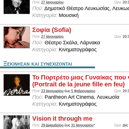
Πότε:
27 Ιανουαρίου
Ώρα:
20:
Πού:
Δημοτικό Θέατρο Λευκωσίας, Λευκω
Κατηγορία:
Μουσική
Σοφία (Sofia)
Πότε:
27 Ιανουαρίου
Ώρα:
20:
Πού:
Θέατρο Σκάλα, Λάρνακα
Κατηγορία:
Κινηματογράφος
Ξεκινησαν και συνεχιζονται
Το Πορτρέτο μιας Γυναίκας που 
(Portrait de la jeune fille en feu)
Πότε:
23 Ιανουαρίου
έως
5 Φεβρουαρίου
Ώρα:
20:
Πού:
Pantheon Art Cinema, Λευκωσία
Κατηγορία:
Κινηματογράφος
Vision it through me
Πότε:
29 Δεκεμβρίου
έως
31 Ιανουαρίου
*
Ώρα:
Δες