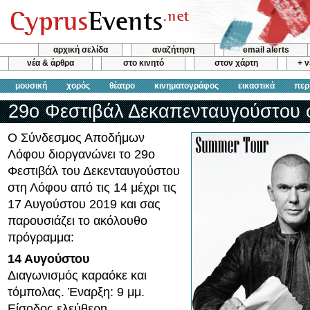
αρχική σελίδα
αναζήτηση
email alerts
νέα & άρθρα
στο κινητό
στον χάρτη
+ 
μουσική
χορός
θέατρο
κινηματογράφος
εικαστικά
περ
29ο Φεστιβάλ Δεκαπενταυγούστου 
Ο Σύνδεσμος Αποδήμων
Λόφου διοργανώνει το 29ο
Φεστιβάλ του Δεκενταυγούστου
στη Λόφου από τις 14 μέχρι τις
17 Αυγούστου 2019 και σας
παρουσιάζει το ακόλουθο
πρόγραμμα:
14 Αυγούστου
Διαγωνισμός καραόκε και
τόμπολας. Έναρξη: 9 μμ.
Είσοδος ελεύθερη.