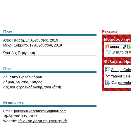
Ποτε
Εργαλεια
Μοιράσου την
Από:
Τετάρτη, 14 Αυγούστου, 2019
Μέχρι:
Σάββατο, 17 Αυγούστου, 2019
Στείλ'το σε 
Ώρα: Δες Περιγραφή
Φύλαξε σε Ημ
Που
Google Cale
Yahoo! Cale
Δηµοτικό Σχολείο Λόφου
Λόφου
,
Λεμεσός
Κύπρος
iCal (
downl
Δες τον χώρο εκδήλωσης στον χάρτη
Επικοινωνια
Email:
pouyioukkaschristos@gmail.com
Τηλέφωνο: 99517073
Website:
κάνε κλικ για να την επισκεφθείς