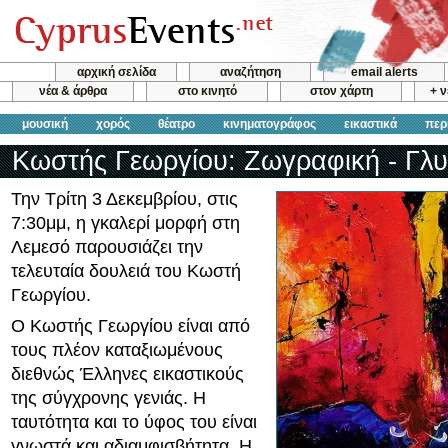
αρχική σελίδα
αναζήτηση
email alerts
νέα & άρθρα
στο κινητό
στον χάρτη
+ 
μουσική
χορός
θέατρο
κινηματογράφος
εικαστικά
περ
Κωστής Γεωργίου: Ζωγραφική - Γλυ
Την Τρίτη 3 Δεκεμβρίου, στις
7:30μμ, η γκαλερί μορφή στη
Λεμεσό παρουσιάζει την
τελευταία δουλειά του Κωστή
Γεωργίου.
Ο Κωστής Γεωργίου είναι από
τους πλέον καταξιωμένους
διεθνώς Έλληνες εικαστικούς
της σύγχρονης γενιάς. Η
ταυτότητα και το ύφος του είναι
γνωστά και αδιαμφισβήτητα. Η