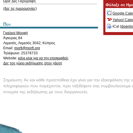
Ώρα: Δες Περιγραφή
Φύλαξε σε Ημ
(δες τις ημερομηνίες)
Google Cale
Yahoo! Cale
Που
iCal (
downl
Γκαλερί Μορφή
Άγκυρας 84
Λεμεσός
,
Λεμεσός
3042
,
Κύπρος
Email:
morfi@morfi.org
Τηλέφωνο: 25378733
Website:
κάνε κλικ για να την επισκεφθείς
Δες τον χώρο εκδήλωσης στον χάρτη
Σημείωση: Αν και κάθε προσπάθεια έχει γίνει για την εξασφάλιση της 
πληροφοριών που παρέχονται, πριν ταξιδέψετε σας συμβουλεύουμε ν
στοιχεία της εκδήλωσης με τους διοργανωτές.