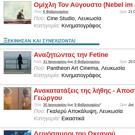
Ομίχλη Τον Αύγουστο (Nebel im
Πότε:
6 Φεβρουαρίου
Ώρα:
21:
Πού:
Cine Studio, Λευκωσία
Κατηγορία:
Κινηματογράφος
Ξεκινησαν και συνεχιζονται
Αναζητώντας την Fetine
Πότε:
31 Ιανουαρίου
έως
6 Φεβρουαρίου
Ώρα:
20:
Πού:
Pantheon Art Cinema, Λευκωσία
Κατηγορία:
Κινηματογράφος
Ανακατατάξεις της λήθης - Αποσ
Γεώργου
Πότε:
30 Ιανουαρίου
έως
9 Φεβρουαρίου
*
Ώρα:
Δες
Πού:
Γκαλερύ Αποκάλυψη, Λευκωσία
Κατηγορία:
Εικαστικά
Δεινόσαυροι του Ωκεανού