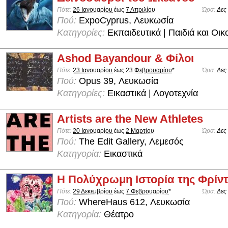
Πότε:
26 Ιανουαρίου
έως
7 Απριλίου
Ώρα:
Δες
Πού:
ExpoCyprus, Λευκωσία
Κατηγορίες:
Εκπαιδευτικά | Παιδιά και Οικ
Ashod Bayandour & Φίλοι
Πότε:
23 Ιανουαρίου
έως
23 Φεβρουαρίου
*
Ώρα:
Δες
Πού:
Opus 39, Λευκωσία
Κατηγορίες:
Εικαστικά | Λογοτεχνία
Artists are the New Athletes
Πότε:
20 Ιανουαρίου
έως
2 Μαρτίου
Ώρα:
Δες
Πού:
The Edit Gallery, Λεμεσός
Κατηγορία:
Εικαστικά
Η Πολύχρωμη Ιστορία της Φρίντ
Πότε:
29 Δεκεμβρίου
έως
7 Φεβρουαρίου
*
Ώρα:
Δες
Πού:
WhereHaus 612, Λευκωσία
Κατηγορία:
Θέατρο