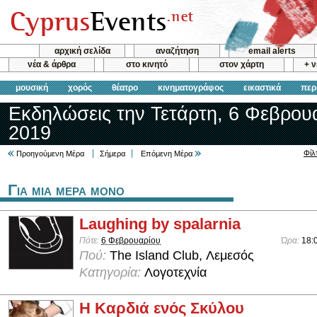
αρχική σελίδα
αναζήτηση
email alerts
νέα & άρθρα
στο κινητό
στον χάρτη
+ 
μουσική
χορός
θέατρο
κινηματογράφος
εικαστικά
περ
Εκδηλώσεις την Τετάρτη, 6 Φεβρου
2019
Φίλ
Προηγούμενη Μέρα
Σήμερα
Επόμενη Μέρα
Για μια μερα μονο
Laughing by spalarnia
Πότε:
6 Φεβρουαρίου
Ώρα:
18:
Πού:
The Island Club, Λεμεσός
Κατηγορία:
Λογοτεχνία
Η Καρδιά ενός Σκύλου