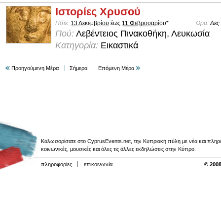
Ιστορίες Χρυσού
Πότε:
13 Δεκεμβρίου
έως
11 Φεβρουαρίου
*
Ώρα:
Δες
Πού:
Λεβέντειος Πινακοθήκη, Λευκωσία
Κατηγορία:
Εικαστικά
Προηγούμενη Μέρα
Σήμερα
Επόμενη Μέρα
Καλωσορίσατε στο CyprusEvents.net, την Κυπριακή πύλη με νέα και πληροφο
κοινωνικές, μουσικές και όλες τις άλλες εκδηλώσεις στην Κύπρο.
πληροφορίες
επικοινωνία
© 2008