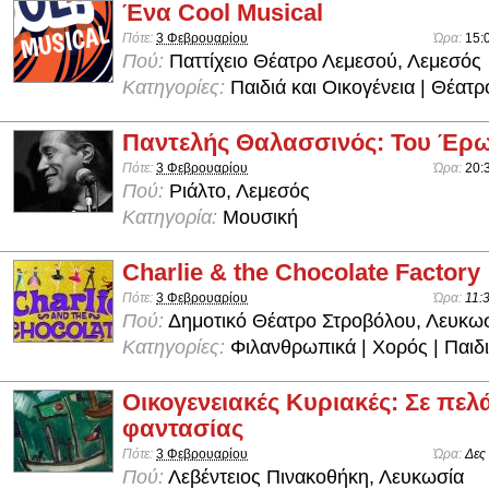
Ένα Cool Musical
Πότε:
3 Φεβρουαρίου
Ώρα:
15:
Πού:
Παττίχειο Θέατρο Λεμεσού, Λεμεσός
Κατηγορίες:
Παιδιά και Οικογένεια | Θέατρ
Παντελής Θαλασσινός: Του Έρω
Πότε:
3 Φεβρουαρίου
Ώρα:
20:
Πού:
Ριάλτο, Λεμεσός
Κατηγορία:
Μουσική
Charlie & the Chocolate Factory
Πότε:
3 Φεβρουαρίου
Ώρα:
11:
Πού:
Δημοτικό Θέατρο Στροβόλου, Λευκω
Κατηγορίες:
Φιλανθρωπικά | Χορός | Παιδι
Οικογενειακές Κυριακές: Σε πελ
φαντασίας
Πότε:
3 Φεβρουαρίου
Ώρα:
Δες
Πού:
Λεβέντειος Πινακοθήκη, Λευκωσία