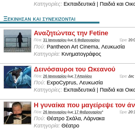
Κατηγορίες:
Εκπαιδευτικά | Παιδιά και Οικ
Ξεκινησαν και συνεχιζονται
Αναζητώντας την Fetine
Πότε:
31 Ιανουαρίου
έως
6 Φεβρουαρίου
Ώρα:
20:
Πού:
Pantheon Art Cinema, Λευκωσία
Κατηγορία:
Κινηματογράφος
Δεινόσαυροι του Ωκεανού
Πότε:
26 Ιανουαρίου
έως
7 Απριλίου
Ώρα:
Δες
Πού:
ExpoCyprus, Λευκωσία
Κατηγορίες:
Εκπαιδευτικά | Παιδιά και Οικ
Η γυναίκα που μαγείρεψε τον άν
Πότε:
26 Ιανουαρίου
έως
17 Φεβρουαρίου
*
Ώρα:
20:
Πού:
Θέατρο Σκάλα, Λάρνακα
Κατηγορία:
Θέατρο