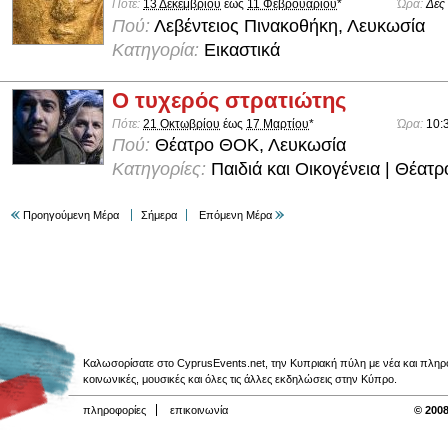
Πότε:
13 Δεκεμβρίου
έως
11 Φεβρουαρίου
*
Ώρα:
Δες
Πού:
Λεβέντειος Πινακοθήκη, Λευκωσία
Κατηγορία:
Εικαστικά
Ο τυχερός στρατιώτης
Πότε:
21 Οκτωβρίου
έως
17 Μαρτίου
*
Ώρα:
10:
Πού:
Θέατρο ΘΟΚ, Λευκωσία
Κατηγορίες:
Παιδιά και Οικογένεια | Θέατρ
Προηγούμενη Μέρα
Σήμερα
Επόμενη Μέρα
Καλωσορίσατε στο CyprusEvents.net, την Κυπριακή πύλη με νέα και πληροφο
κοινωνικές, μουσικές και όλες τις άλλες εκδηλώσεις στην Κύπρο.
πληροφορίες
επικοινωνία
© 2008