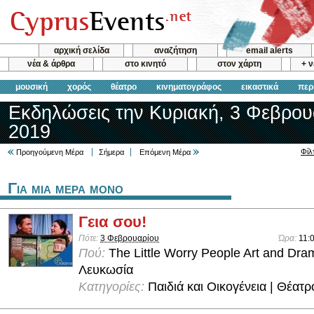
αρχική σελίδα
αναζήτηση
email alerts
νέα & άρθρα
στο κινητό
στον χάρτη
+ 
μουσική
χορός
θέατρο
κινηματογράφος
εικαστικά
περ
Εκδηλώσεις την Κυριακή, 3 Φεβρου
2019
Φίλ
Προηγούμενη Μέρα
Σήμερα
Επόμενη Μέρα
Για μια μερα μονο
Γεια σου!
Πότε:
3 Φεβρουαρίου
Ώρα:
11:
Πού:
The Little Worry People Art and Dra
Λευκωσία
Κατηγορίες:
Παιδιά και Οικογένεια | Θέατρ