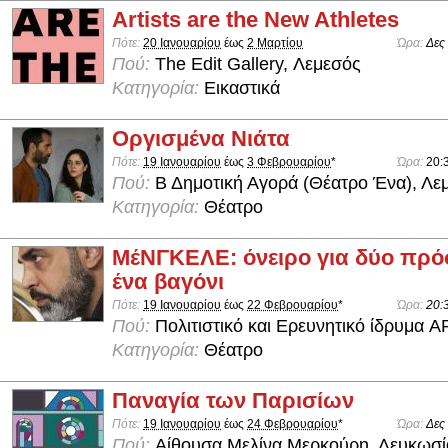
Artists are the New Athletes
Πότε:
20 Ιανουαρίου
έως
2 Μαρτίου
Ώρα:
Δες
Πού:
The Edit Gallery, Λεμεσός
Κατηγορία:
Εικαστικά
Οργισμένα Νιάτα
Πότε:
19 Ιανουαρίου
έως
3 Φεβρουαρίου
*
Ώρα:
20:
Πού:
Β Δημοτική Αγορά (Θέατρο Ένα), Λε
Κατηγορία:
Θέατρο
ΜέΝΓΚΕΛΕ: όνειρο για δύο πρ
ένα βαγόνι
Πότε:
19 Ιανουαρίου
έως
22 Φεβρουαρίου
*
Ώρα:
20:
Πού:
Πολιτιστικό και Ερευνητικό ίδρυμα 
Κατηγορία:
Θέατρο
Παναγία των Παρισίων
Πότε:
19 Ιανουαρίου
έως
24 Φεβρουαρίου
*
Ώρα:
Δες
Πού:
Aίθουσα Μελίνα Μερκούρη, Λευκωσί