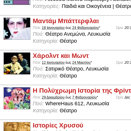
Κατηγορίες:
Παιδιά και Οικογένεια | Θέατρ
Μαντάμ Μπάττερφλαι
Πότε:
18 Ιανουαρίου
έως
24 Φεβρουαρίου
*
Ώρα:
20:
Πού:
Θέατρο Ανεμώνα, Λευκωσία
Κατηγορία:
Θέατρο
Χάρολντ και Μωντ
Πότε:
12 Ιανουαρίου
έως
24 Μαρτίου
*
Ώρα:
20:
Πού:
Σατιρικό Θέατρο, Λευκωσία
Κατηγορία:
Θέατρο
Η Πολύχρωμη Ιστορία της Φρίντ
Πότε:
29 Δεκεμβρίου
έως
7 Φεβρουαρίου
*
Ώρα:
Δες
Πού:
WhereHaus 612, Λευκωσία
Κατηγορία:
Θέατρο
Ιστορίες Χρυσού