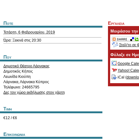
Ποτε
Εργαλεια
Μοιράσου την
Τετάρτη, 6 Φεβρουαρίου, 2019
Ώρα: Ξεκινά στις 20:30
Στείλ'το σε 
Φύλαξε σε Ημ
Που
Google Cale
Δημοτικό Θέατρο Λάρνακας
Yahoo! Cale
Δημοτικός Κήπος
Λεωνίδα Κιούπη
iCal (
downl
Λάρνακα
,
Λάρνακα
Κύπρος
Τηλέφωνο: 24665795
Δες τον χώρο εκδήλωσης στον χάρτη
Τιμη
€12 / €6
Επικοινωνια