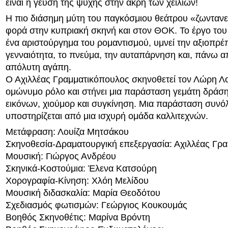
είναι η γεύση της ψυχής στην άκρη των χειλιών!
Η πιο διάσημη μύτη του παγκόσμιου θεάτρου «ζωντανε
φορά στην κυπριακή σκηνή και στον ΘΟΚ. Το έργο του
ένα αριστούργημα του ρομαντισμού, υμνεί την αξιοπρέπ
γενναιότητα, το πνεύμα, την αυταπάρνηση και, πάνω α
απόλυτη αγάπη.
Ο Αχιλλέας Γραμματικόπουλος σκηνοθετεί τον Λώρη Λο
ομώνυμο ρόλο και στήνει μια παράσταση γεμάτη δράση
εικόνων, χιούμορ και συγκίνηση. Μια παράσταση συνό
υποστηρίζεται από μια ισχυρή ομάδα καλλιτεχνών.
Μετάφραση: Λουίζα Μητσάκου
Σκηνοθεσία-Δραματουργική επεξεργασία: Αχιλλέας Γρ
Μουσική: Γιώργος Ανδρέου
Σκηνικά-Κοστούμια: Έλενα Κατσούρη
Χορογραφία-Κίνηση: Χλόη Μελίδου
Μουσική διδασκαλία: Μαρία Θεοδότου
Σχεδιασμός φωτισμών: Γεώργιος Κουκουμάς
Βοηθός Σκηνοθέτις: Μαρίνα Βρόντη