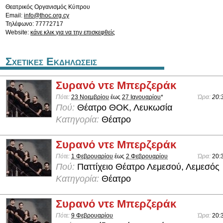
Θεατρικός Οργανισμός Κύπρου
Email:
info@thoc.org.cy
Τηλέφωνο: 77772717
Website:
κάνε κλικ για να την επισκεφθείς
Σχετικες Εκδηλωσεις
Συρανό ντε Μπερζεράκ
Πότε:
23 Νοεμβρίου
έως
27 Ιανουαρίου
*
Ώρα:
20:
Πού:
Θέατρο ΘΟΚ, Λευκωσία
Κατηγορία:
Θέατρο
Συρανό ντε Μπερζεράκ
Πότε:
1 Φεβρουαρίου
έως
2 Φεβρουαρίου
Ώρα:
20:
Πού:
Παττίχειο Θέατρο Λεμεσού, Λεμεσός
Κατηγορία:
Θέατρο
Συρανό ντε Μπερζεράκ
Πότε:
9 Φεβρουαρίου
Ώρα:
20: