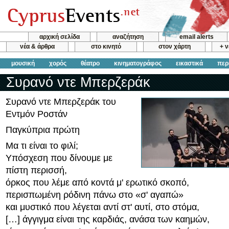
αρχική σελίδα
αναζήτηση
email alerts
νέα & άρθρα
στο κινητό
στον χάρτη
+ 
μουσική
χορός
θέατρο
κινηματογράφος
εικαστικά
περ
Συρανό ντε Μπερζεράκ
Συρανό ντε Μπερζεράκ του
Εντμόν Ροστάν
Παγκύπρια πρώτη
Μα τι είναι το φιλί;
Υπόσχεση που δίνουμε με
πίστη περισσή,
όρκος που λέμε από κοντά μ' ερωτικό σκοπό,
περισπωμένη ρόδινη πάνω στο «σ' αγαπώ»
και μυστικό που λέγεται αντί στ' αυτί, στο στόμα,
[…] άγγιγμα είναι της καρδιάς, ανάσα των καημών,