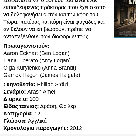
εξαφανιστεί και ο βοηθός του είναι ένας
εκπαιδευμένος πράκτορας που έχει σκοπό
να δολοφονήσει αυτόν και την κόρη του.
Τώρα, πατέρας και κόρη είναι φυγάδες και
αν θέλουν να επιβιώσουν, πρέπει να
ανταπεξέλθουν των διαφορών τους.
Πρωταγωνιστούν:
Aaron Eckhart (Ben Logan)
Liana Liberato (Amy Logan)
Olga Kurylenko (Anna Brandt)
Garrick Hagon (James Halgate)
Σκηνοθεσία:
Philipp Stölzl
Σενάριο:
Arash Amel
Διάρκεια:
100′
Είδος ταινίας:
Δράση, Θρίλερ
Κατηγορία:
12
Γλώσσα:
Αγγλικά
Χρονολογία παραγωγής:
2012