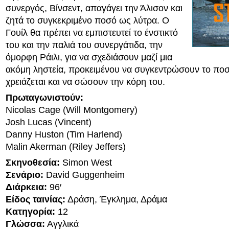
συνεργός, Βίνσεντ, απαγάγει την Άλισον και
ζητά το συγκεκριμένο ποσό ως λύτρα. Ο
Γουίλ θα πρέπει να εμπιστευτεί το ένστικτό
του και την παλιά του συνεργάτιδα, την
όμορφη Ράιλι, για να σχεδιάσουν μαζί μια
ακόμη ληστεία, προκειμένου να συγκεντρώσουν το πο
χρειάζεται και να σώσουν την κόρη του.
Πρωταγωνιστούν:
Nicolas Cage (Will Montgomery)
Josh Lucas (Vincent)
Danny Huston (Tim Harlend)
Malin Akerman (Riley Jeffers)
Σκηνοθεσία:
Simon West
Σενάριο:
David Guggenheim
Διάρκεια:
96′
Είδος ταινίας:
Δράση, Έγκλημα, Δράμα
Κατηγορία:
12
Γλώσσα:
Αγγλικά