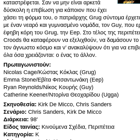
καταστρέφεται. Σαν να μην είναι αρκετά
δύσκολη η επιβίωση για κάποιον που έχει
χάσει τη φόρμα του, ο πατριάρχης Grug σύντομα έρχετ
με έναν νεαρό και γυμνασμένο νομάδα, τον Guy, που ε
έφηβη κόρη του Grug, την Εep. Στο τέλος της περιπέτε
Croods θα καταφέρουν να εξελιχθούν, να δαμάσουν το
τον άγνωστο κόσμο και ν’ ανακαλύψουν ότι για να επι
όλα όσα χρειάζονται: ο ένας το άλλον.
Πρωταγωνιστούν:
Nicolas Cage/Κώστας Κόκλας (Grug)
Emma Stone/Εβίτα Φιτσαντωνάκη (Eep)
Ryan Reynolds/Νίκος Κουρής (Guy)
Catherine Keener/Ντορίνα Θεοχαρίδου (Ugga)
Σκηνοθεσία:
Kirk De Micco, Chris Sanders
Σενάριο:
Chris Sanders, Kirk De Micco
Διάρκεια:
98′
Είδος ταινίας:
Κινούμενα Σχέδια, Περιπέτεια
Κατηγορία:
K