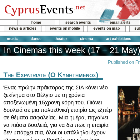
home
search events
email alerts
news & articles
events on mobile
events on map
sub
music
dance
theater
cinema
art exhibitions
In Cinemas this week (17 – 21 May
Published on F
The Expatriate (Ο Κυνηγημενος)
Ένας πρώην πράκτορας της ΣΙΑ κάνει νέο
ξεκίνημα στο Βέλγιο με τη χρόνια
αποξενωμένη 15χρονη κόρη του. Πιάνει
δουλειά σε μια πολυεθνική εταιρία ως εξπέρ
σε θέματα ασφαλείας. Μια ημέρα, πηγαίνει
να πιάσει δουλειά, για να δει πως η εταιρία
δεν υπάρχει πια, όλοι οι υπάλληλοι έχουν