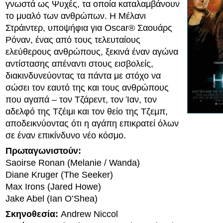
γνωστά ως Ψυχές, τα οποία καταλαμβάνουν
το μυαλό των ανθρώπων. Η Μέλανι
Στράιντερ, υποψήφια για Oscar® Σαουάρς
Ρόναν, ένας από τους τελευταίους
ελεύθερους ανθρώπους, ξεκινά έναν αγώνα
αντίστασης απέναντι στους εισβολείς,
διακινδυνεύοντας τα πάντα με στόχο να
σώσει τον εαυτό της και τους ανθρώπους
που αγαπά – τον Τζάρεντ, τον Ίαν, τον
αδελφό της Τζέιμι και τον θείο της Τζεμπ,
αποδεικνύοντας ότι η αγάπη επικρατεί όλων
σε έναν επικίνδυνο νέο κόσμο.
Πρωταγωνιστούν:
Saoirse Ronan (Melanie / Wanda)
Diane Kruger (The Seeker)
Max Irons (Jared Howe)
Jake Abel (Ian O’Shea)
Σκηνοθεσία:
Andrew Niccol