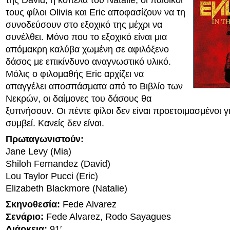
της David, η κοπέλα του Natalie, οι παιδικοί
τους φίλοι Olivia και Eric αποφασίζουν να τη
συνοδεύσουν στο εξοχικό της μέχρι να
συνέλθει. Μόνο που το εξοχικό είναι μια
απόμακρη καλύβα χωμένη σε αφιλόξενο
δάσος με επικίνδυνο αναγνωστικό υλικό.
Μόλις ο φιλομαθής Eric αρχίζει να
απαγγέλει αποσπάσματα από το Βιβλίο των
Νεκρών, οι δαίμονες του δάσους θα
ξυπνήσουν. Οι πέντε φίλοι δεν είναι προετοιμασμένοι γ
συμβεί. Κανείς δεν είναι.
Πρωταγωνιστούν:
Jane Levy (Mia)
Shiloh Fernandez (David)
Lou Taylor Pucci (Eric)
Elizabeth Blackmore (Natalie)
Σκηνοθεσία:
Fede Alvarez
Σενάριο:
Fede Alvarez, Rodo Sayagues
Διάρκεια:
91′