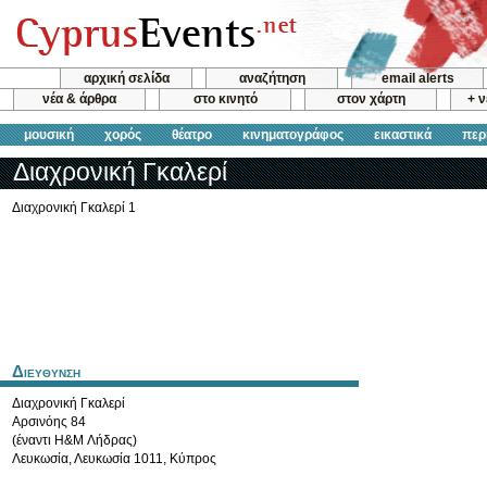
αρχική σελίδα
αναζήτηση
email alerts
νέα & άρθρα
στο κινητό
στον χάρτη
+ 
μουσική
χορός
θέατρο
κινηματογράφος
εικαστικά
περ
Διαχρονική Γκαλερί
Διαχρονική Γκαλερί 1
Διευθυνση
Διαχρονική Γκαλερί
Αρσινόης 84
(έναντι H&M Λήδρας)
Λευκωσία
,
Λευκωσία
1011
,
Κύπρος