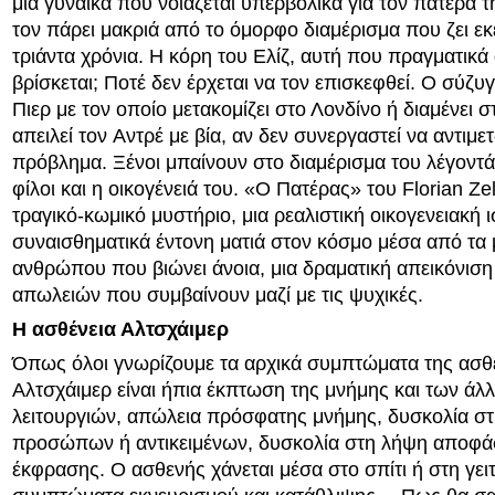
μια γυναίκα που νοιάζεται υπερβολικά για τον πατέρα 
τον πάρει μακριά από το όμορφο διαμέρισμα που ζει εκ
τριάντα χρόνια. Η κόρη του Ελίζ, αυτή που πραγματικά 
βρίσκεται; Ποτέ δεν έρχεται να τον επισκεφθεί. Ο σύζυ
Πιερ με τον οποίο μετακομίζει στο Λονδίνο ή διαμένει σ
απειλεί τον Aντρέ με βία, αν δεν συνεργαστεί να αντιμ
πρόβλημα. Ξένοι μπαίνουν στο διαμέρισμα του λέγοντάς 
φίλοι και η οικογένειά του. «Ο Πατέρας» του Florian Zell
τραγικό-κωμικό μυστήριο, μια ρεαλιστική οικογενειακή ι
συναισθηματικά έντονη ματιά στον κόσμο μέσα από τα 
ανθρώπου που βιώνει άνοια, μια δραματική απεικόνισ
απωλειών που συμβαίνουν μαζί με τις ψυχικές.
Η ασθένεια Αλτσχάιμερ
Όπως όλοι γνωρίζουμε τα αρχικά συμπτώματα της ασθ
Αλτσχάιμερ είναι ήπια έκπτωση της μνήμης και των άλ
λειτουργιών, απώλεια πρόσφατης μνήμης, δυσκολία σ
προσώπων ή αντικειμένων, δυσκολία στη λήψη αποφά
έκφρασης. Ο ασθενής χάνεται μέσα στο σπίτι ή στη γειτ