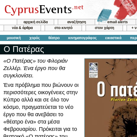
αρχική σελίδα
αναζήτηση
email alerts
νέα & άρθρα
στο κινητό
στον χάρτη
+ 
μουσική
χορός
θέατρο
κινηματογράφος
εικαστικά
περ
Ο Πατέρας
«Ο Πατέρας» του Φλοριάν
Ζελλέρ. Ένα έργο που θα
συγκλονίσει.
Ένα πρόβλημα που βιώνουν οι
περισσότερες οικογένειες στην
Κύπρο αλλά και σε όλο τον
κόσμο, πραγματεύεται το νέο
έργο που θα ανεβάσει το
«θέατρο ένα» στα μέσα
Φεβρουαρίου. Πρόκειται για το
θεατρικό «Ο πατέρας» του