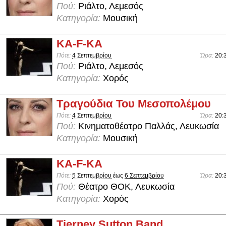
Πού:
Ριάλτο, Λεμεσός
Κατηγορία:
Μουσική
KA-F-KA
Πότε:
4 Σεπτεμβρίου
Ώρα:
20:
Πού:
Ριάλτο, Λεμεσός
Κατηγορία:
Χορός
Τραγούδια Του Μεσοπολέμου
Πότε:
4 Σεπτεμβρίου
Ώρα:
20:
Πού:
Κινηματοθέατρο Παλλάς, Λευκωσία
Κατηγορία:
Μουσική
KA-F-KA
Πότε:
5 Σεπτεμβρίου
έως
6 Σεπτεμβρίου
Ώρα:
20:
Πού:
Θέατρο ΘΟΚ, Λευκωσία
Κατηγορία:
Χορός
Tierney Sutton Band