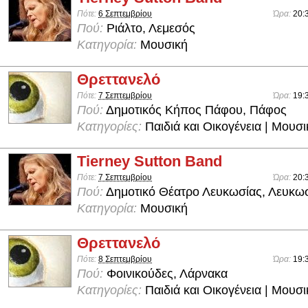
Πότε:
6 Σεπτεμβρίου
Ώρα:
20:
Πού:
Ριάλτο, Λεμεσός
Κατηγορία:
Μουσική
Θρεττανελό
Πότε:
7 Σεπτεμβρίου
Ώρα:
19:
Πού:
Δημοτικός Κήπος Πάφου, Πάφος
Κατηγορίες:
Παιδιά και Οικογένεια | Μουσ
Tierney Sutton Band
Πότε:
7 Σεπτεμβρίου
Ώρα:
20:
Πού:
Δημοτικό Θέατρο Λευκωσίας, Λευκω
Κατηγορία:
Μουσική
Θρεττανελό
Πότε:
8 Σεπτεμβρίου
Ώρα:
19:
Πού:
Φοινικούδες, Λάρνακα
Κατηγορίες:
Παιδιά και Οικογένεια | Μουσ