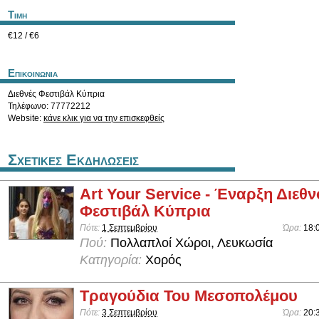
Τιμη
€12 / €6
Επικοινωνια
Διεθνές Φεστιβάλ Κύπρια
Τηλέφωνο: 77772212
Website:
κάνε κλικ για να την επισκεφθείς
Σχετικες Εκδηλωσεις
Art Your Service - Έναρξη Διεθ
Φεστιβάλ Κύπρια
Πότε:
1 Σεπτεμβρίου
Ώρα:
18:
Πού:
Πολλαπλοί Χώροι, Λευκωσία
Κατηγορία:
Χορός
Τραγούδια Του Μεσοπολέμου
Πότε:
3 Σεπτεμβρίου
Ώρα:
20: