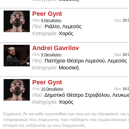
Peer Gynt
Πότε:
8 Οκτωβρίου
Ώρα:
20:
Πού:
Ριάλτο, Λεμεσός
Κατηγορία:
Χορός
Andrei Gavrilov
Πότε:
9 Οκτωβρίου
Ώρα:
20:
Πού:
Παττίχειο Θέατρο Λεμεσού, Λεμεσός
Κατηγορία:
Μουσική
Peer Gynt
Πότε:
10 Οκτωβρίου
Ώρα:
20:
Πού:
Δημοτικό Θέατρο Στροβόλου, Λευκω
Κατηγορία:
Χορός
Σημείωση: Αν και κάθε προσπάθεια έχει γίνει για την εξασφάλιση της 
πληροφοριών που παρέχονται, πριν ταξιδέψετε σας συμβουλεύουμε ν
στοιχεία της εκδήλωσης με τους διοργανωτές.