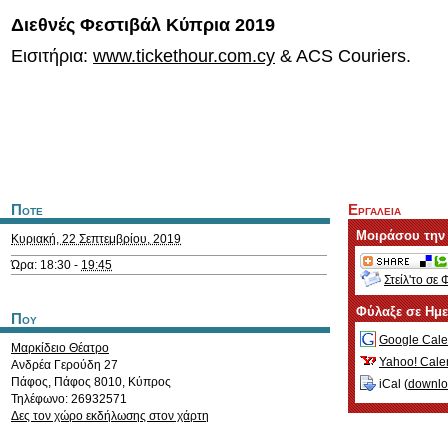
Διεθνές Φεστιβάλ Κύπρια 2019
Εισιτήρια:
www.tickethour.com.cy
& ACS Couriers.
Ποτε
Εργαλεια
Μοιράσου την
Κυριακή, 22 Σεπτεμβρίου, 2019
Ώρα: 18:30 -
19:45
Στείλ'το σε 
Φύλαξε σε Ημ
Που
Google Cale
Μαρκίδειο Θέατρο
Yahoo! Cale
Ανδρέα Γερούδη 27
Πάφος
,
Πάφος
8010
,
Κύπρος
iCal (
downl
Τηλέφωνο: 26932571
Δες τον χώρο εκδήλωσης στον χάρτη