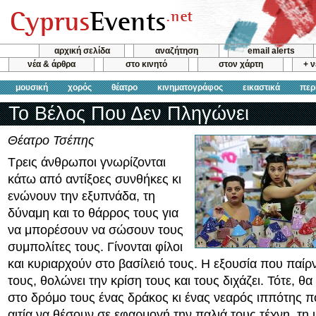
αρχική σελίδα
αναζήτηση
email alerts
νέα & άρθρα
στο κινητό
στον χάρτη
+ 
μουσική
χορός
θέατρο
κινηματογράφος
εικαστικά
περ
Το Βέλος Που Δεν Πληγώνει
Θέατρο Τσέπης
Τρεις άνθρωποι γνωρίζονται
κάτω από αντίξοες συνθήκες κι
ενώνουν την εξυπνάδα, τη
δύναμη και το θάρρος τους για
να μπορέσουν να σώσουν τους
συμπολίτες τους. Γίνονται φίλοι
και κυριαρχούν στο βασίλειό τους. Η εξουσία που παίρ
τους, θολώνει την κρίση τους και τους διχάζει. Τότε, θ
στο δρόμο τους ένας δράκος κι ένας νεαρός ιππότης π
αιτία να θέσουν σε εφαρμογή την παλιά τους τέχνη, τη