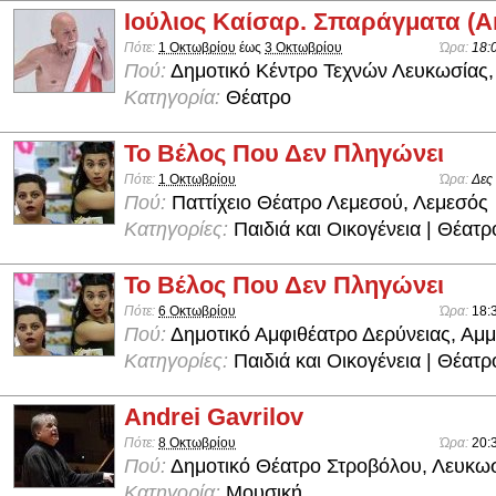
Ιούλιος Καίσαρ. Σπαράγματα (
Πότε:
1 Οκτωβρίου
έως
3 Οκτωβρίου
Ώρα:
18:
Πού:
Δημοτικό Κέντρο Τεχνών Λευκωσίας,
Κατηγορία:
Θέατρο
Το Βέλος Που Δεν Πληγώνει
Πότε:
1 Οκτωβρίου
Ώρα:
Δες
Πού:
Παττίχειο Θέατρο Λεμεσού, Λεμεσός
Κατηγορίες:
Παιδιά και Οικογένεια | Θέατρ
Το Βέλος Που Δεν Πληγώνει
Πότε:
6 Οκτωβρίου
Ώρα:
18:
Πού:
Δημοτικό Αμφιθέατρο Δερύνειας, Αμ
Κατηγορίες:
Παιδιά και Οικογένεια | Θέατρ
Andrei Gavrilov
Πότε:
8 Οκτωβρίου
Ώρα:
20:
Πού:
Δημοτικό Θέατρο Στροβόλου, Λευκω
Κατηγορία:
Μουσική