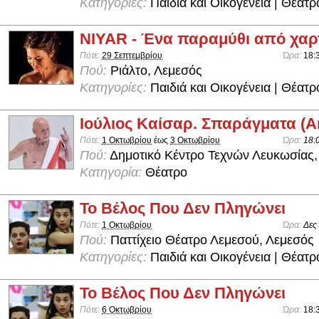
Κατηγορίες:
Παιδιά και Οικογένεια | Θέατρ
NIYAR - Ένα παραμύθι από χαρ
Πότε:
29 Σεπτεμβρίου
Ώρα:
18:
Πού:
Ριάλτο, Λεμεσός
Κατηγορίες:
Παιδιά και Οικογένεια | Θέατρ
Ιούλιος Καίσαρ. Σπαράγματα (
Πότε:
1 Οκτωβρίου
έως
3 Οκτωβρίου
Ώρα:
18:
Πού:
Δημοτικό Κέντρο Τεχνών Λευκωσίας,
Κατηγορία:
Θέατρο
Το Βέλος Που Δεν Πληγώνει
Πότε:
1 Οκτωβρίου
Ώρα:
Δες
Πού:
Παττίχειο Θέατρο Λεμεσού, Λεμεσός
Κατηγορίες:
Παιδιά και Οικογένεια | Θέατρ
Το Βέλος Που Δεν Πληγώνει
Πότε:
6 Οκτωβρίου
Ώρα:
18: