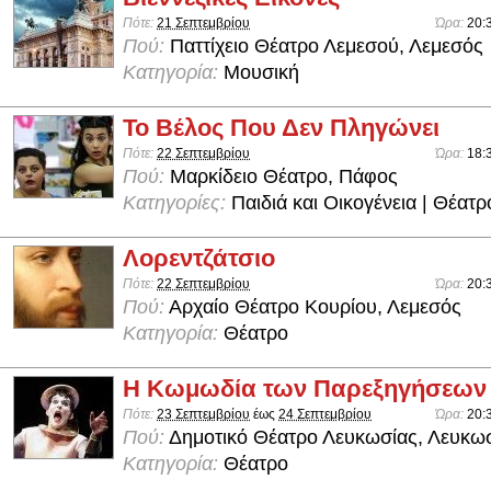
Πότε:
21 Σεπτεμβρίου
Ώρα:
20:
Πού:
Παττίχειο Θέατρο Λεμεσού, Λεμεσός
Κατηγορία:
Μουσική
Το Βέλος Που Δεν Πληγώνει
Πότε:
22 Σεπτεμβρίου
Ώρα:
18:
Πού:
Μαρκίδειο Θέατρο, Πάφος
Κατηγορίες:
Παιδιά και Οικογένεια | Θέατρ
Λορεντζάτσιο
Πότε:
22 Σεπτεμβρίου
Ώρα:
20:
Πού:
Αρχαίο Θέατρο Κουρίου, Λεμεσός
Κατηγορία:
Θέατρο
Η Κωμωδία των Παρεξηγήσεων
Πότε:
23 Σεπτεμβρίου
έως
24 Σεπτεμβρίου
Ώρα:
20:
Πού:
Δημοτικό Θέατρο Λευκωσίας, Λευκω
Κατηγορία:
Θέατρο