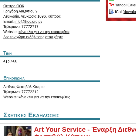
Yahoo! Cale
Θέατρο ΘΟΚ
Γρηγόρη Αυξεντίου 9
iCal (
downl
Λευκωσία
,
Λευκωσία
1096
,
Κύπρος
Email:
info@thoc.org.cy
Τηλέφωνο: 77772717
Website:
κάνε κλικ για να την επισκεφθείς
Δες τον χώρο εκδήλωσης στον χάρτη
Τιμη
€12 / €6
Επικοινωνια
Διεθνές Φεστιβάλ Κύπρια
Τηλέφωνο: 77772212
Website:
κάνε κλικ για να την επισκεφθείς
Σχετικες Εκδηλωσεις
Art Your Service - Έναρξη Διεθ