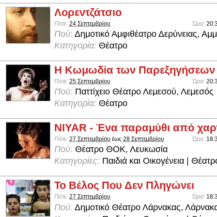
Λορεντζάτσιο
Πότε:
24 Σεπτεμβρίου
Ώρα:
20:
Πού:
Δημοτικό Αμφιθέατρο Δερύνειας, Αμ
Κατηγορία:
Θέατρο
Η Κωμωδία των Παρεξηγήσεων
Πότε:
25 Σεπτεμβρίου
Ώρα:
20:
Πού:
Παττίχειο Θέατρο Λεμεσού, Λεμεσός
Κατηγορία:
Θέατρο
NIYAR - Ένα παραμύθι από χαρ
Πότε:
27 Σεπτεμβρίου
έως
28 Σεπτεμβρίου
Ώρα:
18:
Πού:
Θέατρο ΘΟΚ, Λευκωσία
Κατηγορίες:
Παιδιά και Οικογένεια | Θέατρ
Το Βέλος Που Δεν Πληγώνει
Πότε:
27 Σεπτεμβρίου
Ώρα:
18:
Πού:
Δημοτικό Θέατρο Λάρνακας, Λάρνακ