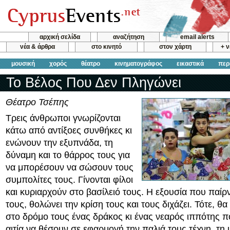
αρχική σελίδα
αναζήτηση
email alerts
νέα & άρθρα
στο κινητό
στον χάρτη
+ 
μουσική
χορός
θέατρο
κινηματογράφος
εικαστικά
περ
Το Βέλος Που Δεν Πληγώνει
Θέατρο Τσέπης
Τρεις άνθρωποι γνωρίζονται
κάτω από αντίξοες συνθήκες κι
ενώνουν την εξυπνάδα, τη
δύναμη και το θάρρος τους για
να μπορέσουν να σώσουν τους
συμπολίτες τους. Γίνονται φίλοι
και κυριαρχούν στο βασίλειό τους. Η εξουσία που παίρ
τους, θολώνει την κρίση τους και τους διχάζει. Τότε, θ
στο δρόμο τους ένας δράκος κι ένας νεαρός ιππότης π
αιτία να θέσουν σε εφαρμογή την παλιά τους τέχνη, τη