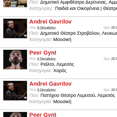
Πού:
Δημοτικό Αμφιθέατρο Δερύνειας, Αμ
Κατηγορίες:
Παιδιά και Οικογένεια | Θέατρ
Andrei Gavrilov
Πότε:
8 Οκτωβρίου
Ώρα:
20:
Πού:
Δημοτικό Θέατρο Στροβόλου, Λευκω
Κατηγορία:
Μουσική
Peer Gynt
Πότε:
8 Οκτωβρίου
Ώρα:
20:
Πού:
Ριάλτο, Λεμεσός
Κατηγορία:
Χορός
Andrei Gavrilov
Πότε:
9 Οκτωβρίου
Ώρα:
20:
Πού:
Παττίχειο Θέατρο Λεμεσού, Λεμεσός
Κατηγορία:
Μουσική
Peer Gynt