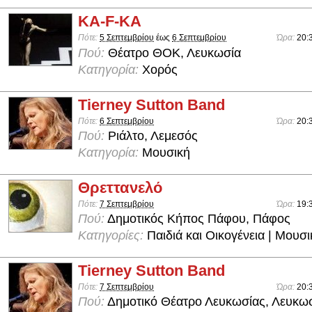
KA-F-KA
Πότε:
5 Σεπτεμβρίου
έως
6 Σεπτεμβρίου
Ώρα:
20:
Πού:
Θέατρο ΘΟΚ, Λευκωσία
Κατηγορία:
Χορός
Tierney Sutton Band
Πότε:
6 Σεπτεμβρίου
Ώρα:
20:
Πού:
Ριάλτο, Λεμεσός
Κατηγορία:
Μουσική
Θρεττανελό
Πότε:
7 Σεπτεμβρίου
Ώρα:
19:
Πού:
Δημοτικός Κήπος Πάφου, Πάφος
Κατηγορίες:
Παιδιά και Οικογένεια | Μουσ
Tierney Sutton Band
Πότε:
7 Σεπτεμβρίου
Ώρα:
20:
Πού:
Δημοτικό Θέατρο Λευκωσίας, Λευκω