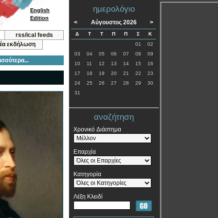
ημερολόγιο
English
Edition
<
Αύγουστος 2026
>
Δ
Τ
Τ
Π
Π
Σ
Κ
rss/ical feeds
νέα εκδήλωση
01
02
03
04
05
06
07
08
09
ισσότερα...
10
11
12
13
14
15
16
17
18
19
20
21
22
23
24
25
26
27
28
29
30
31
αναζήτηση
Χρονικό Διάστημα
Επαρχία
Κατηγορία
Λέξη Κλειδί