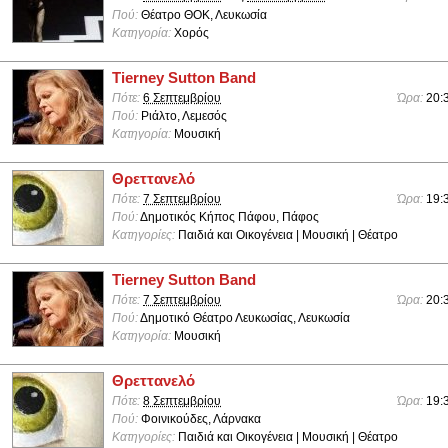
Πού:
Θέατρο ΘΟΚ, Λευκωσία
Κατηγορία:
Χορός
Tierney Sutton Band
Πότε:
6 Σεπτεμβρίου
Ώρα:
20:
Πού:
Ριάλτο, Λεμεσός
Κατηγορία:
Μουσική
Θρεττανελό
Πότε:
7 Σεπτεμβρίου
Ώρα:
19:
Πού:
Δημοτικός Κήπος Πάφου, Πάφος
Κατηγορίες:
Παιδιά και Οικογένεια | Μουσική | Θέατρο
Tierney Sutton Band
Πότε:
7 Σεπτεμβρίου
Ώρα:
20:
Πού:
Δημοτικό Θέατρο Λευκωσίας, Λευκωσία
Κατηγορία:
Μουσική
Θρεττανελό
Πότε:
8 Σεπτεμβρίου
Ώρα:
19:
Πού:
Φοινικούδες, Λάρνακα
Κατηγορίες:
Παιδιά και Οικογένεια | Μουσική | Θέατρο