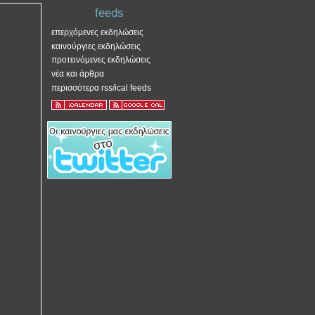
feeds
επερχόμενες εκδηλώσεις
καινούργιες εκδηλώσεις
προτεινόμενες εκδηλώσεις
νέα και άρθρα
περισσότερα rss/ical feeds