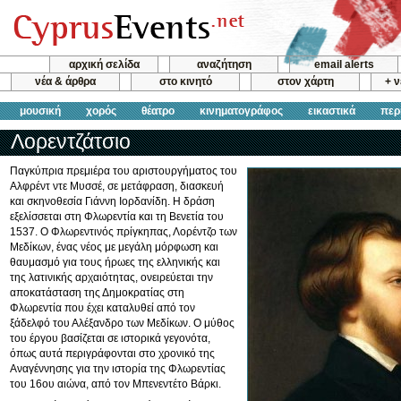
αρχική σελίδα
αναζήτηση
email alerts
νέα & άρθρα
στο κινητό
στον χάρτη
+ 
μουσική
χορός
θέατρο
κινηματογράφος
εικαστικά
περ
Λορεντζάτσιο
Παγκύπρια πρεμιέρα του αριστουργήματος του
Αλφρέντ ντε Μυσσέ, σε μετάφραση, διασκευή
και σκηνοθεσία Γιάννη Ιορδανίδη. Η δράση
εξελίσσεται στη Φλωρεντία και τη Βενετία του
1537. Ο Φλωρεντινός πρίγκηπας, Λορέντζο των
Μεδίκων, ένας νέος με μεγάλη μόρφωση και
θαυμασμό για τους ήρωες της ελληνικής και
της λατινικής αρχαιότητας, ονειρεύεται την
αποκατάσταση της Δημοκρατίας στη
Φλωρεντία που έχει καταλυθεί από τον
ξάδελφό του Αλέξανδρο των Μεδίκων. Ο μύθος
του έργου βασίζεται σε ιστορικά γεγονότα,
όπως αυτά περιγράφονται στο χρονικό της
Αναγέννησης για την ιστορία της Φλωρεντίας
του 16ου αιώνα, από τον Μπενεντέτο Βάρκι.