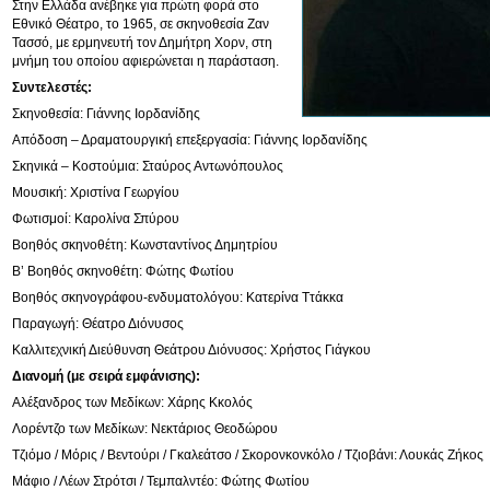
Στην Ελλάδα ανέβηκε για πρώτη φορά στο
Εθνικό Θέατρο, το 1965, σε σκηνοθεσία Ζαν
Τασσό, με ερμηνευτή τον Δημήτρη Χορν, στη
μνήμη του οποίου αφιερώνεται η παράσταση.
Συντελεστές:
Σκηνοθεσία: Γιάννης Ιορδανίδης
Απόδοση – Δραματουργική επεξεργασία: Γιάννης Ιορδανίδης
Σκηνικά – Κοστούμια: Σταύρος Αντωνόπουλος
Μουσική: Χριστίνα Γεωργίου
Φωτισμοί: Καρολίνα Σπύρου
Βοηθός σκηνοθέτη: Κωνσταντίνος Δημητρίου
Β’ Βοηθός σκηνοθέτη: Φώτης Φωτίου
Βοηθός σκηνογράφου-ενδυματολόγου: Κατερίνα Ττάκκα
Παραγωγή: Θέατρο Διόνυσος
Καλλιτεχνική Διεύθυνση Θεάτρου Διόνυσος: Χρήστος Γιάγκου
Διανομή (με σειρά εμφάνισης):
Αλέξανδρος των Μεδίκων: Χάρης Κκολός
Λορέντζο των Μεδίκων: Νεκτάριος Θεοδώρου
Τζιόμο / Μόρις / Βεντούρι / Γκαλεάτσο / Σκορονκονκόλο / Τζιοβάνι: Λουκάς Ζήκος
Μάφιο / Λέων Στρότσι / Τεμπαλντέο: Φώτης Φωτίου