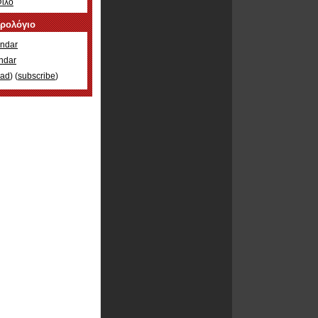
Φίλο
ερολόγιο
ndar
ndar
oad
) (
subscribe
)