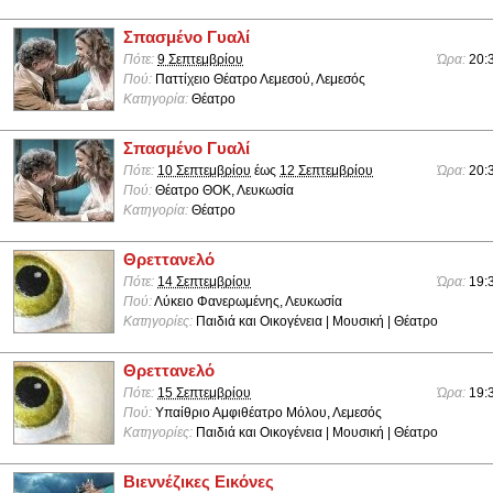
Σπασμένο Γυαλί
Πότε:
9 Σεπτεμβρίου
Ώρα:
20:
Πού:
Παττίχειο Θέατρο Λεμεσού, Λεμεσός
Κατηγορία:
Θέατρο
Σπασμένο Γυαλί
Πότε:
10 Σεπτεμβρίου
έως
12 Σεπτεμβρίου
Ώρα:
20:
Πού:
Θέατρο ΘΟΚ, Λευκωσία
Κατηγορία:
Θέατρο
Θρεττανελό
Πότε:
14 Σεπτεμβρίου
Ώρα:
19:
Πού:
Λύκειο Φανερωμένης, Λευκωσία
Κατηγορίες:
Παιδιά και Οικογένεια | Μουσική | Θέατρο
Θρεττανελό
Πότε:
15 Σεπτεμβρίου
Ώρα:
19:
Πού:
Υπαίθριο Αμφιθέατρο Μόλου, Λεμεσός
Κατηγορίες:
Παιδιά και Οικογένεια | Μουσική | Θέατρο
Βιεννέζικες Εικόνες