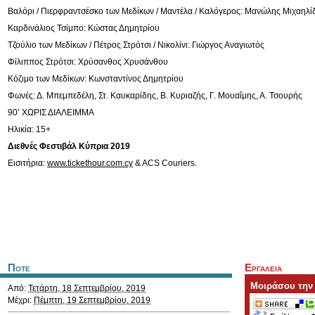
Βαλόρι / Πιερφραντσέσκο των Μεδίκων / Μαντέλα / Καλόγερος: Μανώλης Μιχαηλί
Καρδινάλιος Τσίμπο: Κώστας Δημητρίου
Τζούλιο των Μεδίκων / Πέτρος Στρότσι / Νικολίνι: Γιώργος Αναγιωτός
Φίλιππος Στρότσι: Χρύσανθος Χρυσάνθου
Κόζιμο των Μεδίκων: Κωνσταντίνος Δημητρίου
Φωνές: Δ. Μπεμπεδέλη, Στ. Καυκαρίδης, Β. Κυριαζής, Γ. Μουαΐμης, Α. Τσουρής
90’ ΧΩΡΙΣ ΔΙΑΛΕΙΜΜΑ
Ηλικία: 15+
Διεθνές Φεστιβάλ Κύπρια 2019
Εισιτήρια:
www.tickethour.com.cy
& ACS Couriers.
Ποτε
Εργαλεια
Μοιράσου την
Από:
Τετάρτη, 18 Σεπτεμβρίου, 2019
Μέχρι:
Πέμπτη, 19 Σεπτεμβρίου, 2019