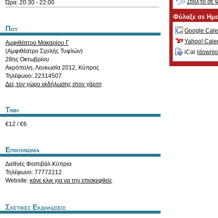
Στείλ'το σε 
Ώρα: 20:30 - 22:00
Φύλαξε σε Ημ
Που
Google Cale
Yahoo! Cale
Αμφιθέατρο Μακαρίου Γ
(Αμφιθέατρο Σχολής Τυφλών)
iCal (
downl
28ης Οκτωβρίου
Ακρόπολη
,
Λευκωσία
2012
,
Κύπρος
Τηλέφωνο: 22314507
Δες τον χώρο εκδήλωσης στον χάρτη
Τιμη
€12 / €6
Επικοινωνια
Διεθνές Φεστιβάλ Κύπρια
Τηλέφωνο: 77772212
Website:
κάνε κλικ για να την επισκεφθείς
Σχετικες Εκδηλωσεις