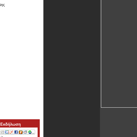
δης
 Εκδήλωση