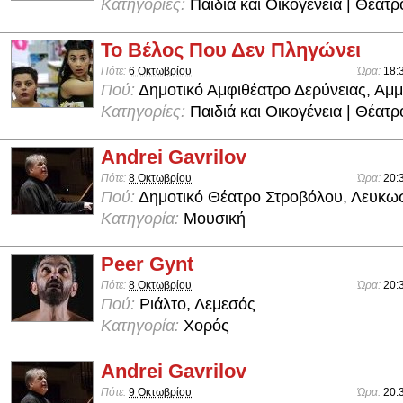
Κατηγορίες:
Παιδιά και Οικογένεια | Θέατρ
Το Βέλος Που Δεν Πληγώνει
Πότε:
6 Οκτωβρίου
Ώρα:
18:
Πού:
Δημοτικό Αμφιθέατρο Δερύνειας, Αμ
Κατηγορίες:
Παιδιά και Οικογένεια | Θέατρ
Andrei Gavrilov
Πότε:
8 Οκτωβρίου
Ώρα:
20:
Πού:
Δημοτικό Θέατρο Στροβόλου, Λευκω
Κατηγορία:
Μουσική
Peer Gynt
Πότε:
8 Οκτωβρίου
Ώρα:
20:
Πού:
Ριάλτο, Λεμεσός
Κατηγορία:
Χορός
Andrei Gavrilov
Πότε:
9 Οκτωβρίου
Ώρα:
20: