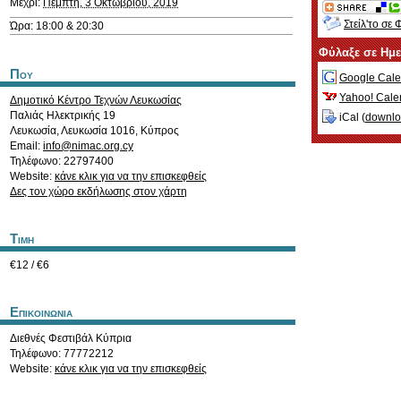
Μέχρι:
Πέμπτη, 3 Οκτωβρίου, 2019
Στείλ'το σε 
Ώρα: 18:00 & 20:30
Φύλαξε σε Ημ
Που
Google Cale
Yahoo! Cale
Δημοτικό Κέντρο Τεχνών Λευκωσίας
Παλιάς Ηλεκτρικής 19
iCal (
downl
Λευκωσία
,
Λευκωσία
1016
,
Κύπρος
Email:
info@nimac.org.cy
Τηλέφωνο: 22797400
Website:
κάνε κλικ για να την επισκεφθείς
Δες τον χώρο εκδήλωσης στον χάρτη
Τιμη
€12 / €6
Επικοινωνια
Διεθνές Φεστιβάλ Κύπρια
Τηλέφωνο: 77772212
Website:
κάνε κλικ για να την επισκεφθείς