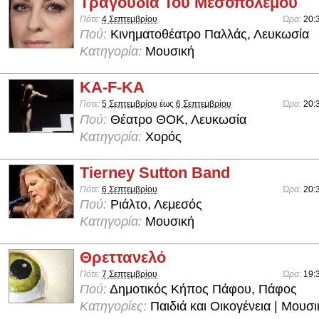
Τραγούδια Του Μεσοπολέμου
Πότε:
4 Σεπτεμβρίου
Ώρα:
20:
Πού:
Κινηματοθέατρο Παλλάς, Λευκωσία
Κατηγορία:
Μουσική
KA-F-KA
Πότε:
5 Σεπτεμβρίου
έως
6 Σεπτεμβρίου
Ώρα:
20:
Πού:
Θέατρο ΘΟΚ, Λευκωσία
Κατηγορία:
Χορός
Tierney Sutton Band
Πότε:
6 Σεπτεμβρίου
Ώρα:
20:
Πού:
Ριάλτο, Λεμεσός
Κατηγορία:
Μουσική
Θρεττανελό
Πότε:
7 Σεπτεμβρίου
Ώρα:
19:
Πού:
Δημοτικός Κήπος Πάφου, Πάφος
Κατηγορίες:
Παιδιά και Οικογένεια | Μουσ