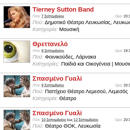
Tierney Sutton Band
Πότε:
7 Σεπτεμβρίου
Ώρα:
20:
Πού:
Δημοτικό Θέατρο Λευκωσίας, Λευκω
Κατηγορία:
Μουσική
Θρεττανελό
Πότε:
8 Σεπτεμβρίου
Ώρα:
19:
Πού:
Φοινικούδες, Λάρνακα
Κατηγορίες:
Παιδιά και Οικογένεια | Μουσ
Σπασμένο Γυαλί
Πότε:
9 Σεπτεμβρίου
Ώρα:
20:
Πού:
Παττίχειο Θέατρο Λεμεσού, Λεμεσός
Κατηγορία:
Θέατρο
Σπασμένο Γυαλί
Πότε:
10 Σεπτεμβρίου
έως
12 Σεπτεμβρίου
Ώρα:
20:
Πού:
Θέατρο ΘΟΚ, Λευκωσία