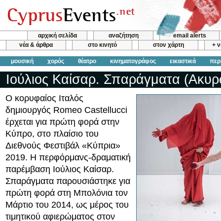
αρχική σελίδα
αναζήτηση
email alerts
νέα & άρθρα
στο κινητό
στον χάρτη
+ 
μουσική
χορός
θέατρο
κινηματογράφος
εικαστικά
περ
Ιούλιος Καίσαρ. Σπαράγματα (Ακυ
Ο κορυφαίος Ιταλός
δημιουργός Romeo Castellucci
έρχεται για πρώτη φορά στην
Κύπρο, στο πλαίσιο του
Διεθνούς Φεστιβάλ «Κύπρια»
2019. H περφόρμανς-δραματική
παρέμβαση Ιούλιος Καίσαρ.
Σπαράγματα παρουσιάστηκε για
πρώτη φορά στη Μπολόνια τον
Μάρτιο του 2014, ως μέρος του
τιμητικού αφιερώματος στον