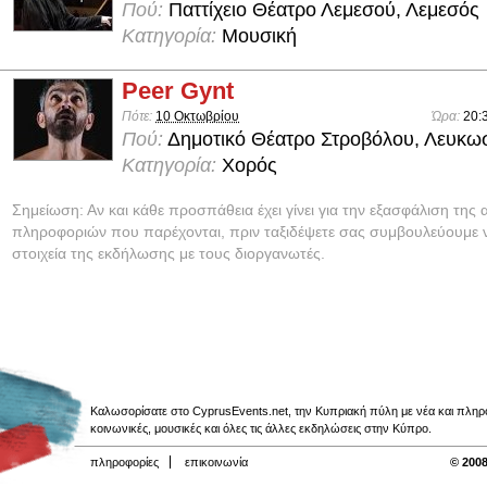
Πού:
Παττίχειο Θέατρο Λεμεσού, Λεμεσός
Κατηγορία:
Μουσική
Peer Gynt
Πότε:
10 Οκτωβρίου
Ώρα:
20:
Πού:
Δημοτικό Θέατρο Στροβόλου, Λευκω
Κατηγορία:
Χορός
Σημείωση: Αν και κάθε προσπάθεια έχει γίνει για την εξασφάλιση της 
πληροφοριών που παρέχονται, πριν ταξιδέψετε σας συμβουλεύουμε ν
στοιχεία της εκδήλωσης με τους διοργανωτές.
Καλωσορίσατε στο CyprusEvents.net, την Κυπριακή πύλη με νέα και πληροφο
κοινωνικές, μουσικές και όλες τις άλλες εκδηλώσεις στην Κύπρο.
πληροφορίες
επικοινωνία
© 2008