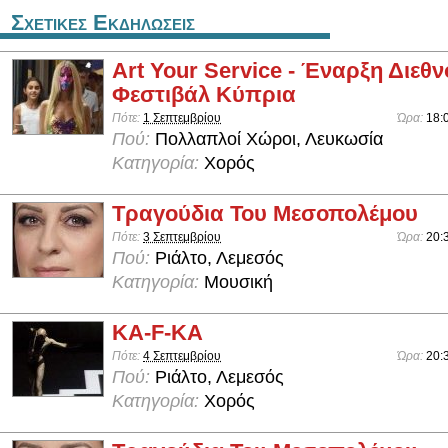
Σχετικες Εκδηλωσεις
Art Your Service - Έναρξη Διεθ
Φεστιβάλ Κύπρια
Πότε:
1 Σεπτεμβρίου
Ώρα:
18:
Πού:
Πολλαπλοί Χώροι, Λευκωσία
Κατηγορία:
Χορός
Τραγούδια Του Μεσοπολέμου
Πότε:
3 Σεπτεμβρίου
Ώρα:
20:
Πού:
Ριάλτο, Λεμεσός
Κατηγορία:
Μουσική
KA-F-KA
Πότε:
4 Σεπτεμβρίου
Ώρα:
20:
Πού:
Ριάλτο, Λεμεσός
Κατηγορία:
Χορός