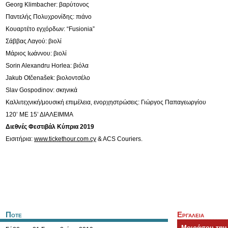
Georg Klimbacher: βαρύτονος
Παντελής Πολυχρoνίδης: πιάνο
Κουαρτέτο εγχόρδων: “Fusionia”
Σάββας Λαγού: βιολί
Μάριος Ιωάννου: βιολί
Sorin Alexandru Horlea: βιόλα
Jakub Otčenašek: βιολοντσέλο
Slav Gospodinov: σκηνικά
Καλλιτεχνική/μουσική επιμέλεια, ενορχηστρώσεις: Γιώργος Παπαγεωργίου
120’ ΜΕ 15’ ΔΙΑΛΕΙΜΜΑ
Διεθνές Φεστιβάλ Κύπρια 2019
Εισιτήρια:
www.tickethour.com.cy
& ACS Couriers.
Ποτε
Εργαλεια
Μοιράσου την