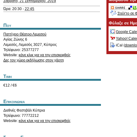
Σάββατο, 21 Σεπτεμβρίου, 2019
Ώρα: 20:30 -
22:45
Στείλ'το σε 
Φύλαξε σε Ημ
Που
Google Cale
Παττίχειο Θέατρο Λεμεσού
Yahoo! Cale
Αγίας Ζώνης 6
Λεμεσός
,
Λεμεσός
3027
,
Κύπρος
iCal (
downl
Τηλέφωνο: 25377277
Website:
κάνε κλικ για να την επισκεφθείς
Δες τον χώρο εκδήλωσης στον χάρτη
Τιμη
€12 / €6
Επικοινωνια
Διεθνές Φεστιβάλ Κύπρια
Τηλέφωνο: 77772212
Website:
κάνε κλικ για να την επισκεφθείς