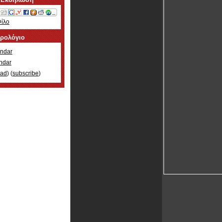
Φίλο
ερολόγιο
ndar
ndar
oad
) (
subscribe
)