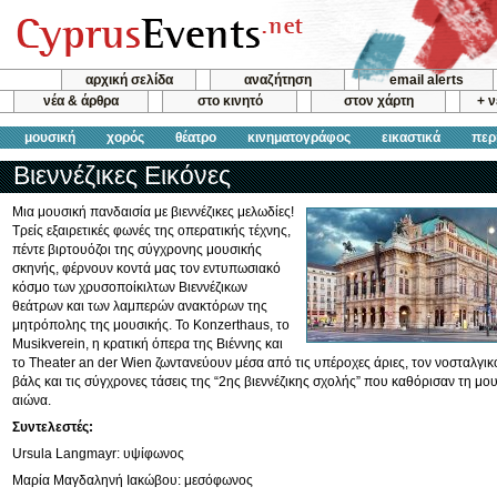
αρχική σελίδα
αναζήτηση
email alerts
νέα & άρθρα
στο κινητό
στον χάρτη
+ 
μουσική
χορός
θέατρο
κινηματογράφος
εικαστικά
περ
Βιεννέζικες Εικόνες
Μια μουσική πανδαισία με βιεννέζικες μελωδίες!
Τρείς εξαιρετικές φωνές της οπερατικής τέχνης,
πέντε βιρτουόζοι της σύγχρονης μουσικής
σκηνής, φέρνουν κοντά μας τον εντυπωσιακό
κόσμο των χρυσοποίκιλτων Βιεννέζικων
θεάτρων και των λαμπερών ανακτόρων της
μητρόπολης της μουσικής. Το Konzerthaus, το
Musikverein, η κρατική όπερα της Βιέννης και
το Theater an der Wien ζωντανεύουν μέσα από τις υπέροχες άριες, τον νοσταλγικ
βάλς και τις σύγχρονες τάσεις της “2ης βιεννέζικης σχολής” που καθόρισαν τη μο
αιώνα.
Συντελεστές:
Ursula Langmayr: υψίφωνος
Μαρία Μαγδαληνή Ιακώβου: μεσόφωνος