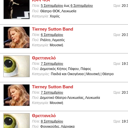
KA-F-KA
Πότε:
5 Σεπτεμβρίου
έως
6 Σεπτεμβρίου
Ώρα:
20:
Πού:
Θέατρο ΘΟΚ, Λευκωσία
Κατηγορία:
Χορός
Tierney Sutton Band
Πότε:
6 Σεπτεμβρίου
Ώρα:
20:
Πού:
Ριάλτο, Λεμεσός
Κατηγορία:
Μουσική
Θρεττανελό
Πότε:
7 Σεπτεμβρίου
Ώρα:
19:
Πού:
Δημοτικός Κήπος Πάφου, Πάφος
Κατηγορίες:
Παιδιά και Οικογένεια | Μουσική | Θέατρο
Tierney Sutton Band
Πότε:
7 Σεπτεμβρίου
Ώρα:
20:
Πού:
Δημοτικό Θέατρο Λευκωσίας, Λευκωσία
Κατηγορία:
Μουσική
Θρεττανελό
Πότε:
8 Σεπτεμβρίου
Ώρα:
19:
Πού:
Φοινικούδες, Λάρνακα