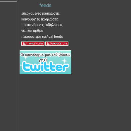
feeds
επερχόμενες εκδηλώσεις
καινούργιες εκδηλώσεις
προτεινόμενες εκδηλώσεις
νέα και άρθρα
περισσότερα rss/ical feeds