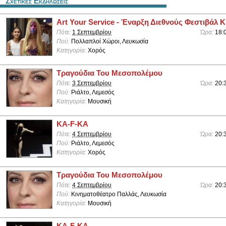
Σχετικες Εκδηλωσεις
Art Your Service - Έναρξη Διεθνούς Φεστιβάλ 
Πότε:
1 Σεπτεμβρίου
Ώρα:
18:
Πού:
Πολλαπλοί Χώροι, Λευκωσία
Κατηγορία:
Χορός
Τραγούδια Του Μεσοπολέμου
Πότε:
3 Σεπτεμβρίου
Ώρα:
20:
Πού:
Ριάλτο, Λεμεσός
Κατηγορία:
Μουσική
KA-F-KA
Πότε:
4 Σεπτεμβρίου
Ώρα:
20:
Πού:
Ριάλτο, Λεμεσός
Κατηγορία:
Χορός
Τραγούδια Του Μεσοπολέμου
Πότε:
4 Σεπτεμβρίου
Ώρα:
20:
Πού:
Κινηματοθέατρο Παλλάς, Λευκωσία
Κατηγορία:
Μουσική