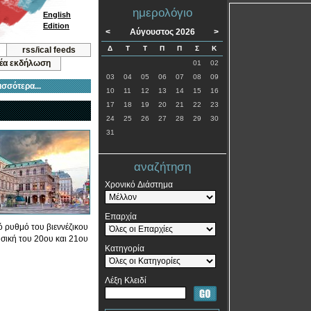
ημερολόγιο
English
Edition
<
Αύγουστος 2026
>
Δ
Τ
Τ
Π
Π
Σ
Κ
rss/ical feeds
νέα εκδήλωση
01
02
03
04
05
06
07
08
09
ισσότερα...
10
11
12
13
14
15
16
17
18
19
20
21
22
23
24
25
26
27
28
29
30
31
αναζήτηση
Χρονικό Διάστημα
Επαρχία
ό ρυθμό του βιεννέζικου
υσική του 20ου και 21ου
Κατηγορία
Λέξη Κλειδί