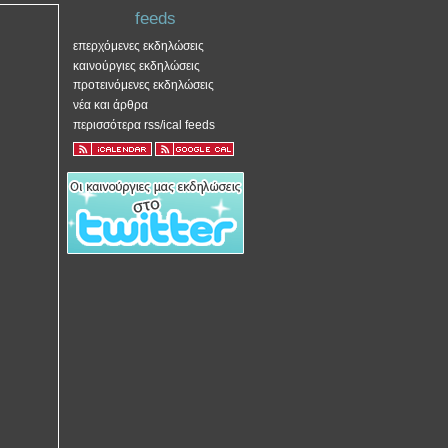
feeds
επερχόμενες εκδηλώσεις
καινούργιες εκδηλώσεις
προτεινόμενες εκδηλώσεις
νέα και άρθρα
περισσότερα rss/ical feeds