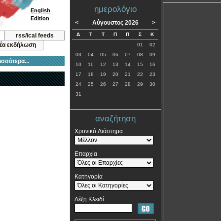
ημερολόγιο
English
Edition
<
Αύγουστος 2026
>
Δ
Τ
Τ
Π
Π
Σ
Κ
rss/ical feeds
νέα εκδήλωση
01
02
03
04
05
06
07
08
09
ισσότερα...
10
11
12
13
14
15
16
17
18
19
20
21
22
23
24
25
26
27
28
29
30
31
αναζήτηση
Χρονικό Διάστημα
Επαρχία
Κατηγορία
Λέξη Κλειδί