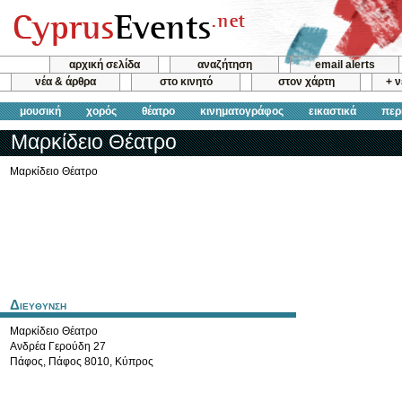
αρχική σελίδα
αναζήτηση
email alerts
νέα & άρθρα
στο κινητό
στον χάρτη
+ 
μουσική
χορός
θέατρο
κινηματογράφος
εικαστικά
περ
Μαρκίδειο Θέατρο
Μαρκίδειο Θέατρο
Διευθυνση
Μαρκίδειο Θέατρο
Ανδρέα Γερούδη 27
Πάφος
,
Πάφος
8010
,
Κύπρος