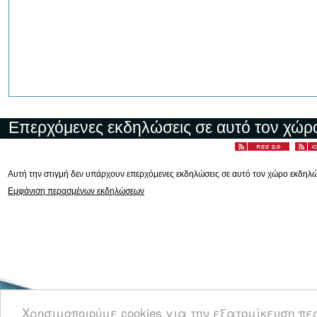
Επερχόμενες εκδηλώσεις σε αυτό τον χώρ
Αυτή την στιγμή δεν υπάρχουν επερχόμενες εκδηλώσεις σε αυτό τον χώρο εκδηλ
Εμφάνιση περασμένων εκδηλώσεων
Καλωσορίσατε στο CyprusEvents.net, την Κυπριακή πύλη με νέα και πληροφο
Χρησιμοποιούμε cookies για την εξατομίκευση π