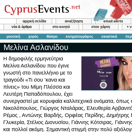
αρχική σελίδα
αναζήτηση
email alerts
νέα & άρθρα
στο κινητό
στον χάρτη
+ 
μουσική
χορός
θέατρο
κινηματογράφος
εικαστικά
περ
Μελίνα Ασλανίδου
Η δημοφιλής ερμηνεύτρια
Μελίνα Ασλανίδου που έγινε
γνωστή στο πανελλήνιο με το
τραγούδι «Τι σου ’κανα και
πίνεις» του Μίμη Πλέσσα και
Λευτέρη Παπαδόπουλου, έχει
συνεργαστεί με κορυφαία καλλιτεχνικά ονόματα, όπως 
Νικολόπουλος, Γιώργος Νταλάρας, Ελευθερία Αρβανιτα
Ρέμος , Αντώνης Βαρδής, Ορφέας Περίδης, Δημήτρης
Γλυκερία, Στέλιος Διονυσίου, Γιάννης Κότσιρας, Γιάνν
και πολλοί ακόμη. Σημαντική στιγμή στην πολύ αξιόλο