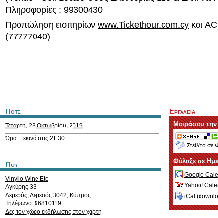
Πληροφορίες : 99300430
Προπώληση εισιτηρίων
www.Tickethour.com.cy
και AC
(77777040)
Ποτε
Εργαλεια
Μοιράσου την
Τετάρτη, 23 Οκτωβρίου, 2019
Ώρα: Ξεκινά στις 21:30
Στείλ'το σε 
Φύλαξε σε Ημ
Που
Google Cale
Vinylio Wine Etc
Yahoo! Cale
Αγκύρης 33
Λεμεσός
,
Λεμεσός
3042
,
Κύπρος
iCal (
downl
Τηλέφωνο: 96810119
Δες τον χώρο εκδήλωσης στον χάρτη