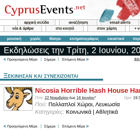
αρχική σελίδα
αναζήτηση
email alerts
νέα & άρθρα
στο κινητό
στον χάρτη
+ 
μουσική
χορός
θέατρο
κινηματογράφος
εικαστικά
περ
Εκδηλώσεις την Τρίτη, 2 Ιουνίου, 2
Φίλ
Προηγούμενη Μέρα
Σήμερα
Επόμενη Μέρα
Ξεκινησαν και συνεχιζονται
Nicosia Horrible Hash House Har
Πότε:
22 Νοεμβρίου
έως
16 Ιουνίου
*
Ώρα:
19:
Πού:
Πολλαπλοί Χώροι, Λευκωσία
Κατηγορίες:
Κοινωνικά | Αθλητικά
Προηγούμενη Μέρα
Σήμερα
Επόμενη Μέρα