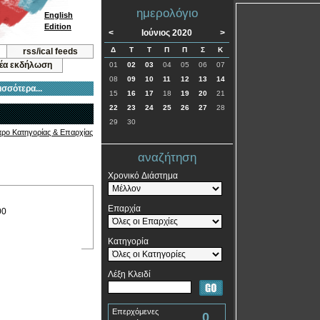
ημερολόγιο
English
Edition
<
Ιούνιος 2020
>
Δ
Τ
Τ
Π
Π
Σ
Κ
rss/ical feeds
νέα εκδήλωση
01
02
03
04
05
06
07
08
09
10
11
12
13
14
ισσότερα...
15
16
17
18
19
20
21
22
23
24
25
26
27
28
29
30
τρο Κατηγορίας & Επαρχίας
αναζήτηση
Χρονικό Διάστημα
Επαρχία
00
Κατηγορία
Λέξη Κλειδί
Επερχόμενες
0