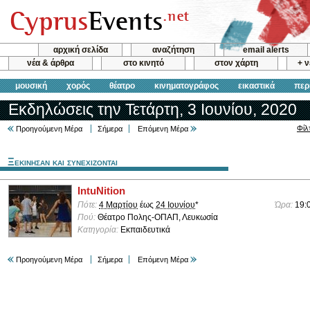
αρχική σελίδα
αναζήτηση
email alerts
νέα & άρθρα
στο κινητό
στον χάρτη
+ 
μουσική
χορός
θέατρο
κινηματογράφος
εικαστικά
περ
Εκδηλώσεις την Τετάρτη, 3 Ιουνίου, 2020
Φίλ
Προηγούμενη Μέρα
Σήμερα
Επόμενη Μέρα
Ξεκινησαν και συνεχιζονται
IntuNition
Πότε:
4 Μαρτίου
έως
24 Ιουνίου
*
Ώρα:
19:
Πού:
Θέατρο Πολης-ΟΠΑΠ, Λευκωσία
Κατηγορία:
Εκπαιδευτικά
Προηγούμενη Μέρα
Σήμερα
Επόμενη Μέρα