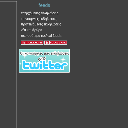
feeds
επερχόμενες εκδηλώσεις
καινούργιες εκδηλώσεις
προτεινόμενες εκδηλώσεις
νέα και άρθρα
περισσότερα rss/ical feeds