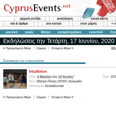
αρχική σελίδα
αναζήτηση
email alerts
νέα & άρθρα
στο κινητό
στον χάρτη
+ 
μουσική
χορός
θέατρο
κινηματογράφος
εικαστικά
περ
Εκδηλώσεις την Τετάρτη, 17 Ιουνίου, 2020
Φίλ
Προηγούμενη Μέρα
Σήμερα
Επόμενη Μέρα
Ξεκινησαν και συνεχιζονται
IntuNition
Πότε:
4 Μαρτίου
έως
24 Ιουνίου
*
Ώρα:
19:
Πού:
Θέατρο Πολης-ΟΠΑΠ, Λευκωσία
Κατηγορία:
Εκπαιδευτικά
Προηγούμενη Μέρα
Σήμερα
Επόμενη Μέρα