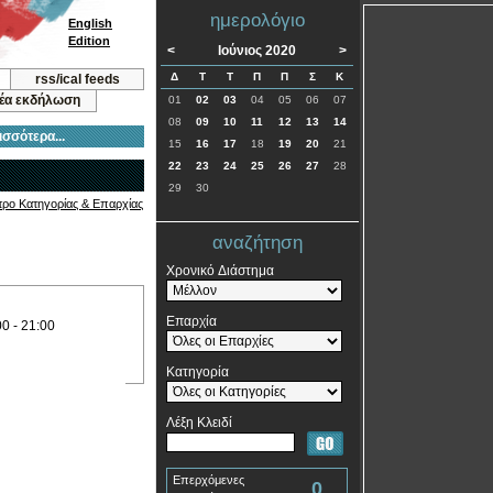
ημερολόγιο
English
Edition
<
Ιούνιος 2020
>
Δ
Τ
Τ
Π
Π
Σ
Κ
rss/ical feeds
νέα εκδήλωση
01
02
03
04
05
06
07
08
09
10
11
12
13
14
ισσότερα...
15
16
17
18
19
20
21
22
23
24
25
26
27
28
29
30
τρο Κατηγορίας & Επαρχίας
αναζήτηση
Χρονικό Διάστημα
Επαρχία
00 - 21:00
Κατηγορία
Λέξη Κλειδί
Επερχόμενες
0