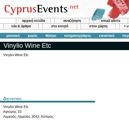
αρχική σελίδα
αναζήτηση
email alerts
νέα & άρθρα
στο κινητό
στον χάρτη
+ 
μουσική
χορός
θέατρο
κινηματογράφος
εικαστικά
περ
Vinylio Wine Etc
Vinylio Wine Etc
Διευθυνση
Vinylio Wine Etc
Αγκύρης 33
Λεμεσός
,
Λεμεσός
3042
,
Κύπρος