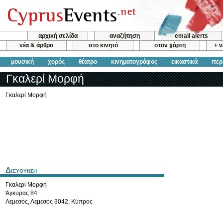
αρχική σελίδα
αναζήτηση
email alerts
νέα & άρθρα
στο κινητό
στον χάρτη
+ 
μουσική
χορός
θέατρο
κινηματογράφος
εικαστικά
περ
Γκαλερί Μορφή
Γκαλερί Μορφή
Διευθυνση
Γκαλερί Μορφή
Άγκυρας 84
Λεμεσός
,
Λεμεσός
3042
,
Κύπρος