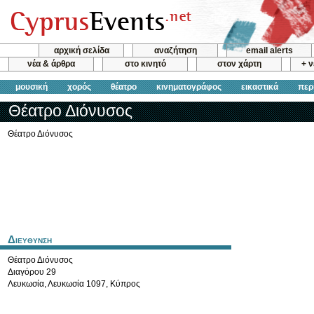
αρχική σελίδα
αναζήτηση
email alerts
νέα & άρθρα
στο κινητό
στον χάρτη
+ 
μουσική
χορός
θέατρο
κινηματογράφος
εικαστικά
περ
Θέατρο Διόνυσος
Θέατρο Διόνυσος
Διευθυνση
Θέατρο Διόνυσος
Διαγόρου 29
Λευκωσία
,
Λευκωσία
1097
,
Κύπρος